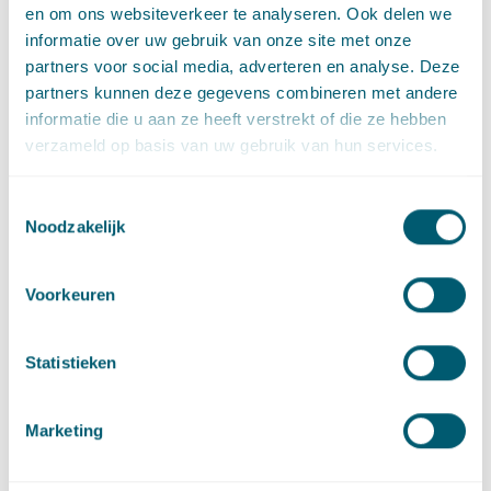
en om ons websiteverkeer te analyseren. Ook delen we
informatie over uw gebruik van onze site met onze
partners voor social media, adverteren en analyse. Deze
Deel dit artikel via
LinkedIn
en
e-mail
partners kunnen deze gegevens combineren met andere
informatie die u aan ze heeft verstrekt of die ze hebben
verzameld op basis van uw gebruik van hun services.
Contact
Toestemmingsselectie
Noodzakelijk
Voorkeuren
Statistieken
Jolien Bruinewoud
Marketing
Advocaat