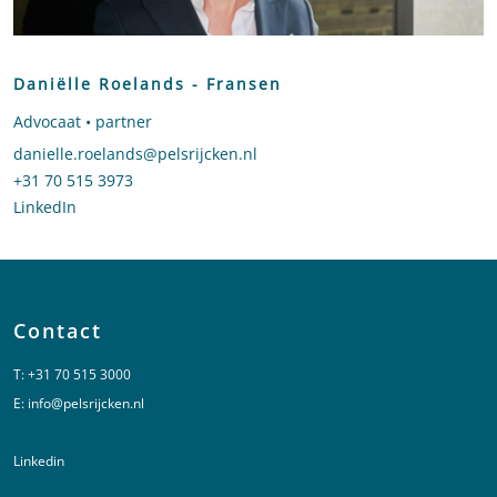
Daniëlle Roelands - Fransen
Advocaat • partner
Stuur een e-mail naar Daniëlle Roelands - Fransen
danielle.roelands@pelsrijcken.nl
Bel naar Daniëlle Roelands - Fransen
+31 70 515 3973
LinkedIn
profiel van Daniëlle Roelands - Fransen
Contact
T:
+31 70 515 3000
E:
info@pelsrijcken.nl
Linkedin