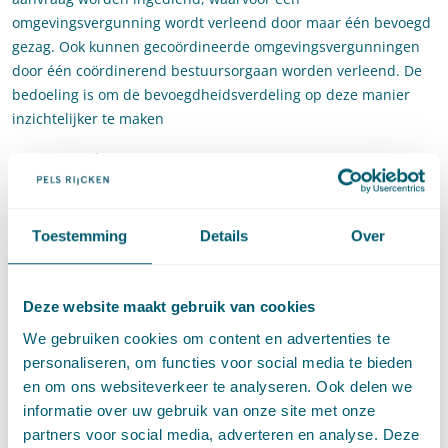
omgevingsvergunning wordt verleend door maar één bevoegd
gezag. Ook kunnen gecoördineerde omgevingsvergunningen
door één coördinerend bestuursorgaan worden verleend. De
bedoeling is om de bevoegdheidsverdeling op deze manier
inzichtelijker te maken
Procedures
In het Omgevingsbesluit zijn de procedurele regels
opgenomen die aanvullen wat in de Omgevingswet en in de
Toestemming
Details
Over
Algemene wet bestuursrecht (Awb) is opgenomen. Het gaat om
de procedurele bepalingen van de projectprocedure,
milieueffectrapportage, de omgevingsvergunning en overige
Deze website maakt gebruik van cookies
procedurele regels.
We gebruiken cookies om content en advertenties te
personaliseren, om functies voor social media te bieden
Overige onderwerpen
en om ons websiteverkeer te analyseren. Ook delen we
informatie over uw gebruik van onze site met onze
Onder de overige onderwerpen vallen de bepalingen over
partners voor social media, adverteren en analyse. Deze
kostenverhaal, financiën en digitale voorzieningen. Dit besluit