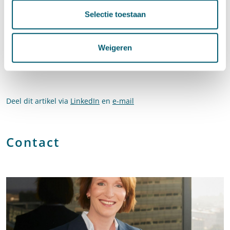
van de Wet milieubeheer, de Wet algemene bepalingen
omgevingsrecht (Wabo), de Wet ruimtelijke ordening (Wro) en
Selectie toestaan
de Waterwet opgegaan in het Omgevingsbesluit.
Op dit blog houden wij de ontwikkelingen rondom deze AMvB
Weigeren
(en andere AMvB’s) nauwgezet bij.
Deel dit artikel via
LinkedIn
en
e-mail
Contact