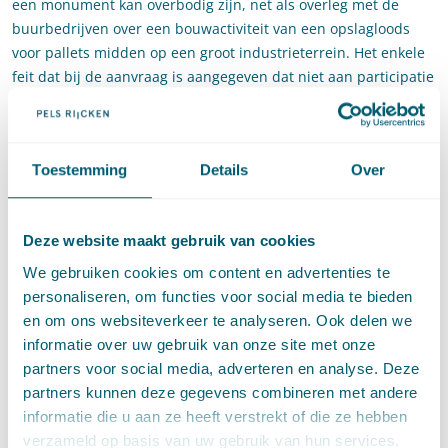
een monument kan overbodig zijn, net als overleg met de
buurbedrijven over een bouwactiviteit van een opslagloods
voor pallets midden op een groot industrieterrein. Het enkele
feit dat bij de aanvraag is aangegeven dat niet aan participatie
is gedaan kan niet resulteren in het besluit om de aanvraag
niet te behandelen. De initiatiefnemer is in die situatie wel
verplicht aan te geven dat er niet aan participatie is gedaan.
Toestemming
Details
Over
Bij het ontwerp van de Omgevingsregeling wordt toegelicht
dat de regeling in artikel 7.4 uitputtend bedoeld is. Daardoor
kunnen decentrale overheden geen aanvullende regels stellen
Deze website maakt gebruik van cookies
over participatie voor vergunningplichtige activiteiten zoals
We gebruiken cookies om content en advertenties te
opgenomen in een omgevingsplan, omgevingsverordening of
personaliseren, om functies voor social media te bieden
waterschapsverordening.
en om ons websiteverkeer te analyseren. Ook delen we
Amendement
informatie over uw gebruik van onze site met onze
partners voor social media, adverteren en analyse. Deze
partners kunnen deze gegevens combineren met andere
Kamerlid Van Eijs lijkt dat te vrijblijvend te vinden. Haar
informatie die u aan ze heeft verstrekt of die ze hebben
amendement beoogt aan artikel 16.55 een zevende lid toe te
verzameld op basis van uw gebruik van hun services.
voegen, luidende: “De gemeenteraad kan gevallen van