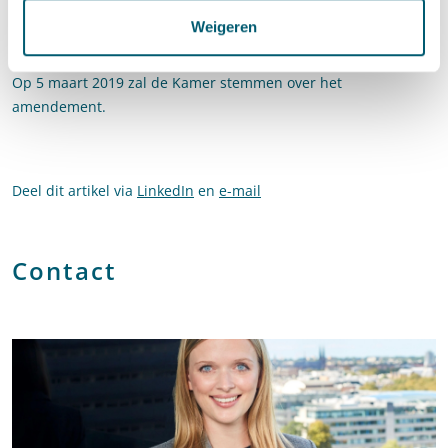
vormgegeven is nog steeds maatwerk en dus niet geschikt om
Weigeren
één passende mal voor vast te leggen.
Op 5 maart 2019 zal de Kamer stemmen over het
amendement.
Deel dit artikel via
LinkedIn
en
e-mail
Contact