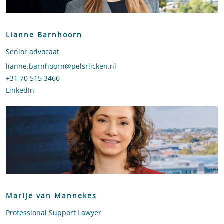
Lianne Barnhoorn
Senior advocaat
Stuur een e-mail naar Lianne Barnhoorn
lianne.barnhoorn@pelsrijcken.nl
Bel naar Lianne Barnhoorn
+31 70 515 3466
LinkedIn
profiel van Lianne Barnhoorn
Marije van Mannekes
Professional Support Lawyer