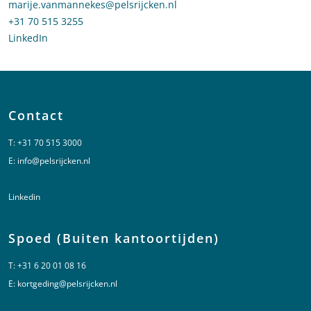
Stuur een e-mail naar Marije van Mannekes
marije.vanmannekes@pelsrijcken.nl
Bel naar Marije van Mannekes
+31 70 515 3255
LinkedIn
profiel van Marije van Mannekes
Contact
T:
+31 70 515 3000
E:
info@pelsrijcken.nl
Linkedin
Spoed (Buiten kantoortijden)
T:
+31 6 20 01 08 16
E:
kortgeding@pelsrijcken.nl