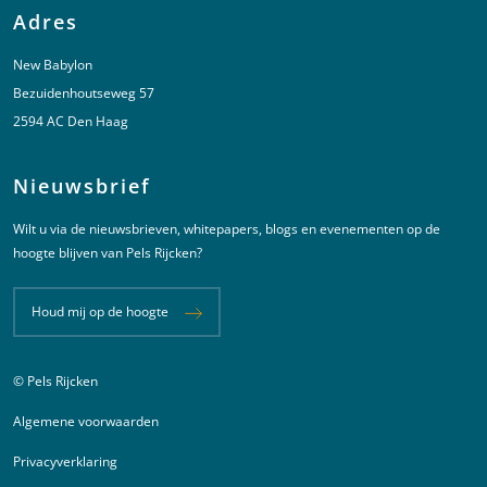
Adres
New Babylon
Bezuidenhoutseweg 57
2594 AC Den Haag
Nieuwsbrief
Wilt u via de nieuwsbrieven, whitepapers, blogs en evenementen op de
hoogte blijven van Pels Rijcken?
Houd mij op de hoogte
© Pels Rijcken
Juridische informatie
Algemene voorwaarden
Privacyverklaring