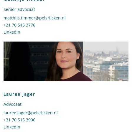
Senior advocaat
Stuur een e-mail naar Matthijs Timmer
matthijs.timmer@pelsrijcken.nl
Bel naar Matthijs Timmer
+31 70 515 3776
LinkedIn
profiel van Matthijs Timmer
Lauree Jager
Advocaat
Stuur een e-mail naar Lauree Jager
lauree.jager@pelsrijcken.nl
Bel naar Lauree Jager
+31 70 515 3906
LinkedIn
profiel van Lauree Jager