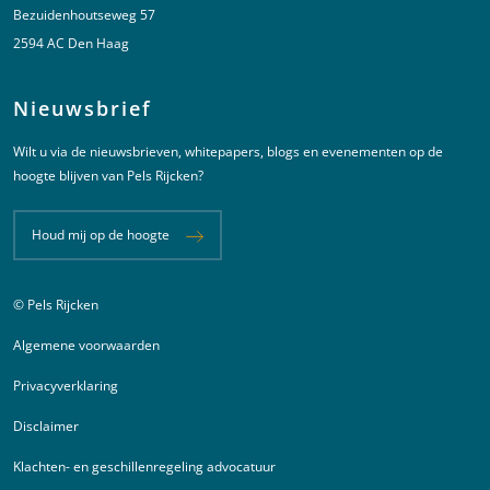
Bezuidenhoutseweg 57
2594 AC Den Haag
Nieuwsbrief
Wilt u via de nieuwsbrieven, whitepapers, blogs en evenementen op de
hoogte blijven van Pels Rijcken?
Houd mij op de hoogte
© Pels Rijcken
Juridische informatie
Algemene voorwaarden
Privacyverklaring
Disclaimer
Klachten- en geschillenregeling advocatuur