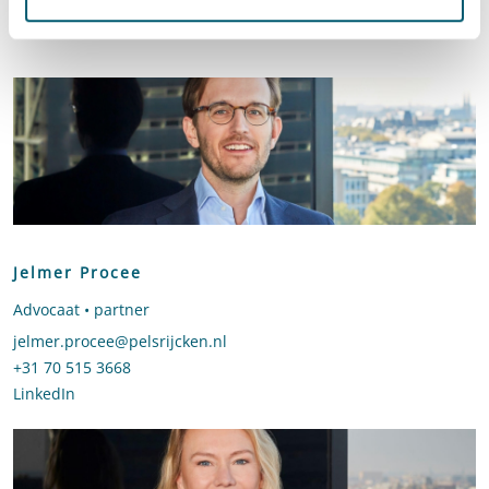
Contact
Jelmer Procee
Advocaat • partner
Stuur een e-mail naar Jelmer Procee
jelmer.procee@pelsrijcken.nl
Bel naar Jelmer Procee
+31 70 515 3668
LinkedIn
profiel van Jelmer Procee