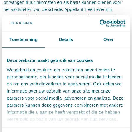
ontvangen huurinkomsten en als basis kunnen dienen voor
het vaststellen van de schade. Appellant heeft evenmin
aangetoond dat het na 1 januari 2016 niet langer mogelijk was
om de panden te verhuren.
De Afdeling benadrukt verder dat een bestuursorgaan niet
Toestemming
Details
Over
gehouden is het advies van een door hem benoemde
deskundige aan zijn besluitvorming ten grondslag te leggen.
Een bestuursorgaan kan daar gemotiveerd van afwijken. Dat
Deze website maakt gebruik van cookies
heeft het college gedaan en daarbij terecht aanleiding gezien
We gebruiken cookies om content en advertenties te
het advies niet te volgen. Daarbij handelt het college niet
personaliseren, om functies voor social media te bieden
vooringenomen of in strijd met het beginsel van fair play.
en om ons websiteverkeer te analyseren. Ook delen we
Kortom, het college heeft het verzoek om nadeelcompensatie
informatie over uw gebruik van onze site met onze
terecht afgewezen.
partners voor social media, adverteren en analyse. Deze
Wat kunt u met deze
partners kunnen deze gegevens combineren met andere
uitspraak?
informatie die u aan ze heeft verstrekt of die ze hebben
verzameld op basis van uw gebruik van hun services.
Deze zaak valt vooral op doordat het college afwijkt van het