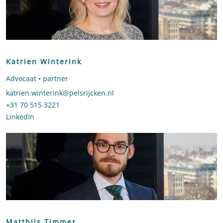
Katrien Winterink
Advocaat • partner
Stuur een e-mail naar Katrien Winterink
katrien.winterink@pelsrijcken.nl
Bel naar Katrien Winterink
+31 70 515 3221
LinkedIn
profiel van Katrien Winterink
Matthijs Timmer