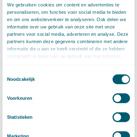
weet u direct het startpunt van uw
cloud
-
routekaart.
We gebruiken cookies om content en advertenties te
personaliseren, om functies voor social media te bieden
en om ons websiteverkeer te analyseren. Ook delen we
informatie over uw gebruik van onze site met onze
partners voor social media, adverteren en analyse. Deze
partners kunnen deze gegevens combineren met andere
Contact
informatie die u aan ze heeft verstrekt of die ze hebben
verzameld op basis van uw gebruik van hun services.
Toestemmingsselectie
Noodzakelijk
Voorkeuren
Statistieken
Jeroen Naves
Advocaat • partner
Marketing