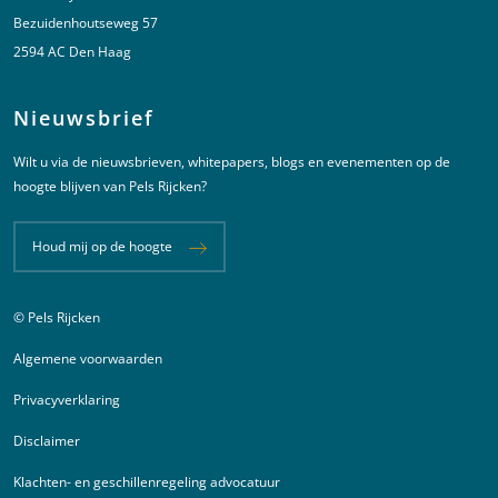
Bezuidenhoutseweg 57
2594 AC Den Haag
Nieuwsbrief
Wilt u via de nieuwsbrieven, whitepapers, blogs en evenementen op de
hoogte blijven van Pels Rijcken?
Houd mij op de hoogte
© Pels Rijcken
Juridische informatie
Algemene voorwaarden
Privacyverklaring
Disclaimer
Klachten- en geschillenregeling advocatuur