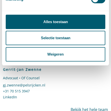
Stuur een e-mail naar Jeroen Naves
jeroen.naves@pelsrijcken.nl
Bel naar Jeroen Naves
+31 70 515 3675
LinkedIn
profiel van Jeroen Naves
Alles toestaan
Selectie toestaan
Weigeren
Gerrit-Jan Zwenne
Advocaat • Of Counsel
Stuur een e-mail naar Gerrit-Jan Zwenne
gj.zwenne@pelsrijcken.nl
Bel naar Gerrit-Jan Zwenne
+31 70 515 3947
LinkedIn
profiel van Gerrit-Jan Zwenne
Bekijk het hele team