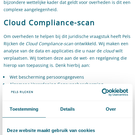
bijzondere wettelijke kader dat geldt voor overheden is dit een
complexe aangelegenheid.
Cloud Compliance-scan
Om overheden te helpen bij dit juridische vraagstuk heeft Pels
Rijcken de
Cloud Compliance-scan
ontwikkeld. Wij maken een
analyse van de data en applicaties die u naar de
cloud
wilt
verplaatsen. Wij toetsen deze aan de wet- en regelgeving die
hierop van toepassing is. Denk hierbij aan:
Wet bescherming persoonsgegevens
Algemene Verordening Gegevensbescherming
Wet Hergebruik Overheidsinformatie
Archiefwet
Toestemming
Details
Over
Wij leveren een praktisch en toepasbaar advies waarmee je
precies weet onder welke voorwaarden de data en applicaties
naar de
cloud
gebracht mogen worden. Op basis van deze
Deze website maakt gebruik van cookies
analyse kan de technische haalbaarheid bepaald worden en