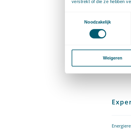
verstrekt of die ze hebben v
opgedaan
Toestemmingsselectie
andere g
Noodzakelijk
Hannover
litigatio
Amsterda
Nederlan
Weigeren
behaald.
Exper
Energiere