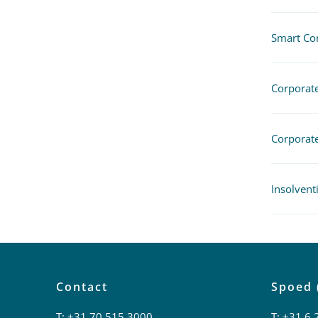
Smart Con
Corpora
Corporate
Insolvent
Contact
Spoed 
T:
+31 70 515 3000
T:
+31 6 