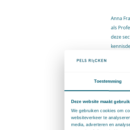
Anna Fra
als Prof
deze sec
kennisde
de prakt
stukken 
relevant
Toestemming
signalee
het herst
energier
Deze website maakt gebruik
We gebruiken cookies om cont
websiteverkeer te analyseren
Anna Fra
media, adverteren en analys
en heeft