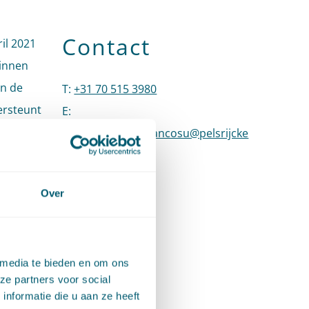
Contact
il 2021
Binnen
en de
T
:
+31 70 515 3980
Bel naar Anna Francesca Ma
ersteunt
E
:
 van
annafrancesca.mancosu@pelsrijcke
gt alle
n.nl
Stuur een e-mail naar Anna Francesca Man
eving en
LinkedIn
Ga naar het LinkedIn profiel van Anna
Over
uit naar
 media te bieden en om ons
ze partners voor social
htergrond
nformatie die u aan ze heeft