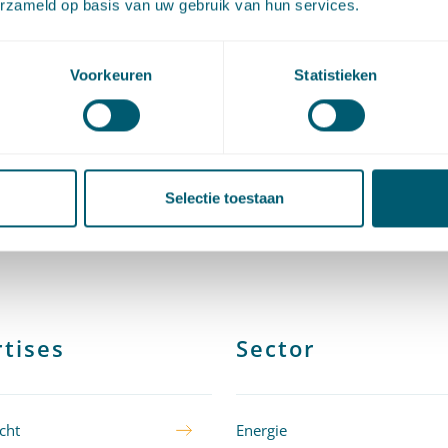
erzameld op basis van uw gebruik van hun services.
. Na haar stage advocatuur bij Nauta Van Haersolte, heeft 
ewerkt bij Clifford Chance in Londen, Römermann Rechtsan
Voorkeuren
Statistieken
, NautaDutilh in Londen, De Brauw Blackstone Westbroek 
n- & arbitrationpraktijk en laatstelijk bij CMS Advocaten in
m in de praktijkgroep Banking & Finance. Naast haar kwalif
ds recht, heeft Anna Francesca ook de kwalificatie Engels r
Selectie toestaan
tises
Sector
cht
Energie