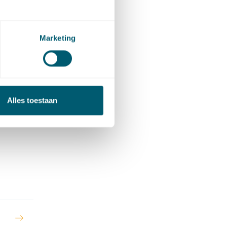
zij onder
wälte in
Marketing
in de
icatie
echt
Alles toestaan