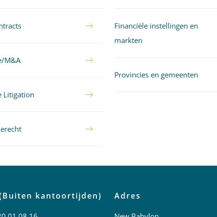
tracts
Financiële instellingen en
markten
te/M&A
Provincies en gemeenten
 Litigation
ierecht
(Buiten kantoortijden)
Adres
20 01 08 16
New Babylon