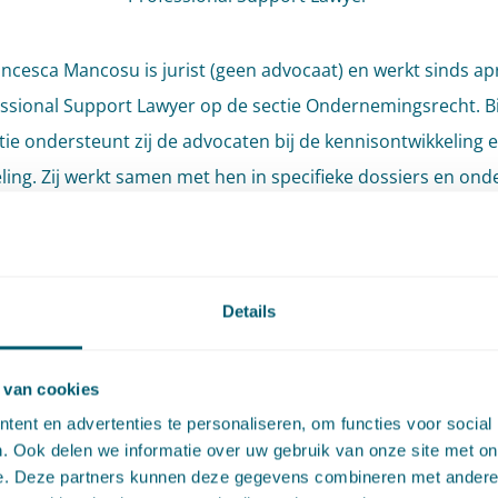
ncesca Mancosu is jurist (geen advocaat) en werkt sinds apr
essional Support Lawyer op de sectie Ondernemingsrecht. 
tie ondersteunt zij de advocaten bij de kennisontwikkeling 
ling. Zij werkt samen met hen in specifieke dossiers en ond
ijk door het uitvoeren van juridische research, het opstellen
en van modeldocumentatie voor de transactiepraktijk. Zij vol
e ontwikkelingen met betrekking tot jurisprudentie en wetg
Details
rt daarover. Naast het ondernemingsrecht, gaat haar focus 
ructurerings- en insolventierecht, het financieel recht, het
echt en het goederen- en contractenrecht.
 van cookies
ent en advertenties te personaliseren, om functies voor social
. Ook delen we informatie over uw gebruik van onze site met on
ncesca, van origine Italiaanse, heeft een internationale ac
e. Deze partners kunnen deze gegevens combineren met andere i
 in diverse landen gewerkt en ervaring op diverse kantoren