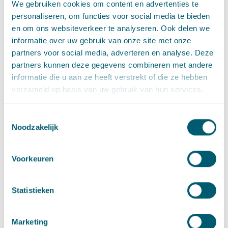
We gebruiken cookies om content en advertenties te
omdat de gebieden aan de andere kant worden begrensd door
personaliseren, om functies voor social media te bieden
scheepvaartroutes en andere belemmeringen.
en om ons websiteverkeer te analyseren. Ook delen we
informatie over uw gebruik van onze site met onze
Het aanwijzen van de strook binnen de 12-mijlszone verloopt
partners voor social media, adverteren en analyse. Deze
via de “Rijksstructuurvisie Windenergie op Zee Aanvulling
partners kunnen deze gegevens combineren met andere
gebied Hollandse Kust”. Deze structuurvisie vormt een partiële
informatie die u aan ze heeft verstrekt of die ze hebben
herziening van het Nationaal Waterplan 2016-2021. Ter
verzameld op basis van uw gebruik van hun services.
voorbereiding op de Rijksstructuurvisie wordt een planMER
opgesteld waarin de milieu-effecten worden onderzocht van
windturbines binnen de 12-mijlszone. De NRD biedt de
Toestemmingsselectie
afbakening van het planMER en geeft aan welke milieu-
Noodzakelijk
effecten exact worden onderzocht en hoe het onderzoek wordt
vormgegeven.
Voorkeuren
Bron:
Tweede Kamer, vergaderjaar 2014-2015, 33 561, nr. 16.
Statistieken
Deel dit artikel via
LinkedIn
en
e-mail
Marketing