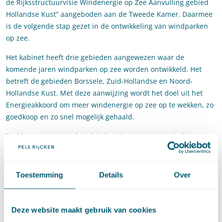
de Rijksstructuurvisie Windenergie op Zee Aanvulling gebied
Hollandse Kust” aangeboden aan de Tweede Kamer. Daarmee
is de volgende stap gezet in de ontwikkeling van windparken
op zee.
Het kabinet heeft drie gebieden aangewezen waar de
komende jaren windparken op zee worden ontwikkeld. Het
betreft de gebieden Borssele, Zuid-Hollandse en Noord-
Hollandse Kust. Met deze aanwijzing wordt het doel uit het
Energieakkoord om meer windenergie op zee op te wekken, zo
goedkoop en zo snel mogelijk gehaald.
De hiervoor genoemde gebieden zijn aangewezen in het
Nationaal Waterplan 2016-2021 en hebben met elkaar gemeen
dat ze buiten de 12-mijlszone liggen. Gebleken is dat de twee
aangewezen gebieden bij de Hollandse Kust net te klein zijn
Toestemming
Details
Over
voor het realiseren van standaardplatforms. Het kabinet wil
daarom een smalle strook tussen de 10 en 12 nautische mijl
aan deze gebieden toevoegen. Een uitbreiding van deze
Deze website maakt gebruik van cookies
gebieden kan alleen plaatsvinden binnen de 12-mijlszone,