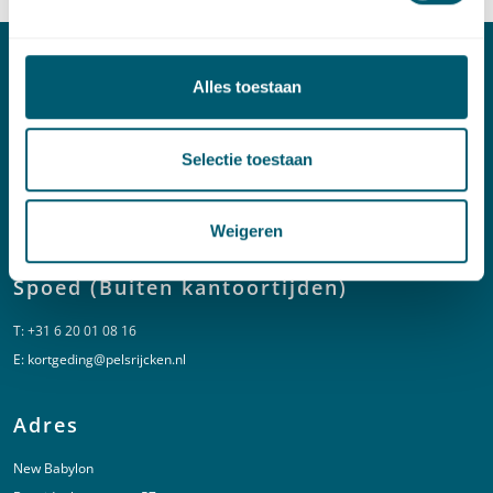
Alles toestaan
Contact
T:
+31 70 515 3000
Selectie toestaan
E:
info@pelsrijcken.nl
Linkedin
Weigeren
Spoed (Buiten kantoortijden)
T:
+31 6 20 01 08 16
E:
kortgeding@pelsrijcken.nl
Adres
New Babylon