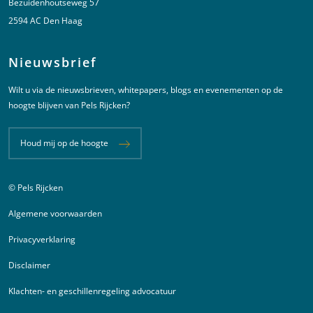
Bezuidenhoutseweg 57
2594 AC Den Haag
Nieuwsbrief
Wilt u via de nieuwsbrieven, whitepapers, blogs en evenementen op de
hoogte blijven van Pels Rijcken?
Houd mij op de hoogte
© Pels Rijcken
Juridische informatie
Algemene voorwaarden
Privacyverklaring
Disclaimer
Klachten- en geschillenregeling advocatuur