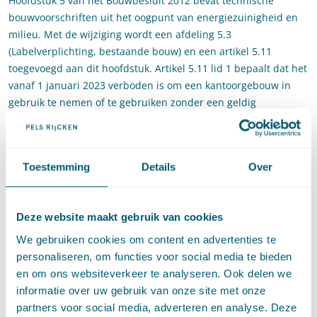
Hoofdstuk 5 van het Bouwbesluit 2012 bevat technische
bouwvoorschriften uit het oogpunt van energiezuinigheid en
milieu. Met de wijziging wordt een afdeling 5.3
(Labelverplichting, bestaande bouw) en een artikel 5.11
toegevoegd aan dit hoofdstuk. Artikel 5.11 lid 1 bepaalt dat het
vanaf 1 januari 2023 verboden is om een kantoorgebouw in
gebruik te nemen of te gebruiken zonder een geldig
energielabel met een energie-index (EI) van 1,3 of beter. Er is
voor gekozen om in dit lid niet van de labelklasse te spreken
maar van een energielabel met een bepaalde energie-index
Toestemming
Details
Over
(EI). Een EI van 1,3 is op dit moment gelijk aan labelklasse C.
In de gevallen waarin de kwaliteit van het gebouw
onvoldoende is om een label C te krijgen, is het nodig de voor
Deze website maakt gebruik van cookies
kwaliteitsverbetering benodigde voorzieningen tijdig te treffen.
We gebruiken cookies om content en advertenties te
Als die voorzieningen niet voor 1 januari 2023 zijn getroffen,
personaliseren, om functies voor social media te bieden
mag het kantoor niet in gebruik worden genomen of gebruikt.
en om ons websiteverkeer te analyseren. Ook delen we
Werk aan de winkel voor gebouweigenaren dus!
informatie over uw gebruik van onze site met onze
partners voor social media, adverteren en analyse. Deze
Wanneer de labelplicht wordt overtreden, kan het bevoegd