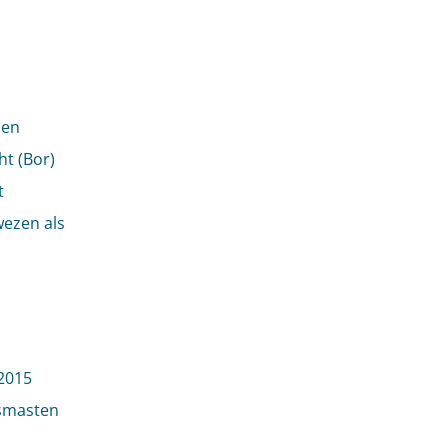
 en
ht (Bor)
t
wezen als
2015
smasten