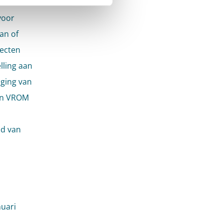
s van
voor
an of
fecten
lling aan
iging van
van VROM
id van
nuari