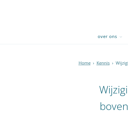
over ons
Home
›
Kennis
›
Wijzig
Wijzig
boveng