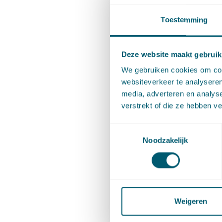
(hoogspa
Toestemming
daarvoor
de omvan
Deze website maakt gebruik
van een 
We gebruiken cookies om cont
voor het 
websiteverkeer te analyseren
media, adverteren en analys
Rel
verstrekt of die ze hebben v
bov
Toestemmingsselectie
hoo
Noodzakelijk
De vrijs
elektrici
Weigeren
omgeving