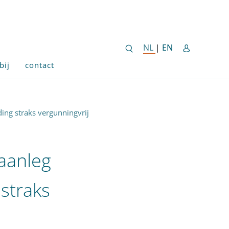
ENGLISH SITE 
NL
NEDERLANDSE SITE
|
EN
bij
contact
ding straks vergunningvrij
 aanleg
 straks