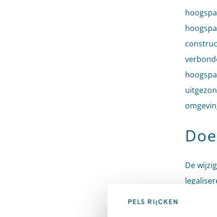
hoogspan
hoogspan
construc
verbonde
hoogspan
uitgezon
omgevin
Doe
De wijzi
legalis
uitspra
deze lei