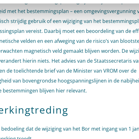
g van bovengrondse hoogspanningslijnen blijft – als sprake i
heid met het bestemmingsplan – een omgevingsvergunning 
isch strijdig gebruik of een wijziging van het bestemmingspl
ssingsplan vereist. Daarbij moet een beoordeling van de ef
etische velden en een afweging van de risico’s van blootste
erwachten magnetisch veld gemaakt blijven worden. De wijz
verandert hierin niets. Het advies van de Staatssecretaris 
 en de toelichtende brief van de Minister van VROM over de
heid van bovengrondse hoogspanningslijnen in de nabijhe
e bestemmingen blijven hier relevant.
erkingtreding
e bedoeling dat de wijziging van het Bor met ingang van 1 ja
werking treedt.