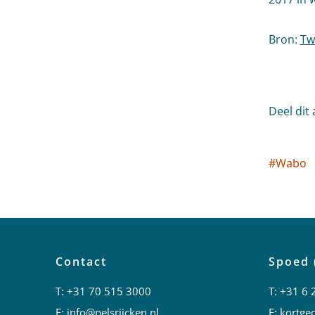
Bron:
Tw
Deel dit 
#
Wabo
Socia
Contact
Spoed 
T:
+31 70 515 3000
T:
+31 6 
E:
info@pelsrijcken.nl
E:
kortged