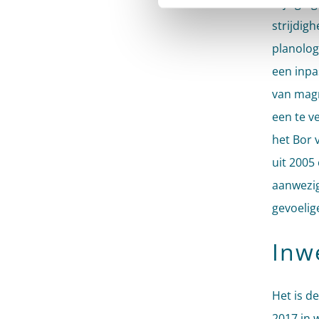
wijzigin
strijdig
planolog
een inpa
van magn
een te v
het Bor 
uit 2005
aanwezig
gevoelig
Inw
Het is d
2017 in 