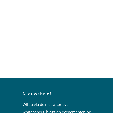
Nieuwsbrief
Wilt u via de nieuwsbrieven,
whitepapers, blogs en evenementen op