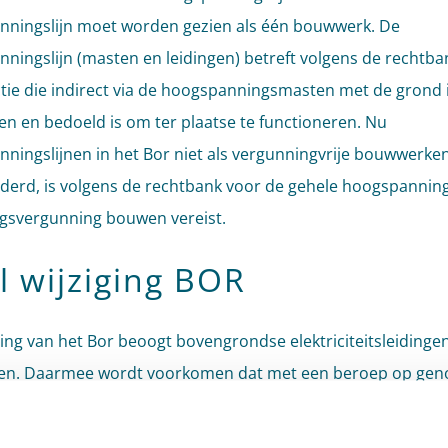
ningslijn moet worden gezien als één bouwwerk. De
ningslijn (masten en leidingen) betreft volgens de rechtba
tie die indirect via de hoogspanningsmasten met de grond 
n en bedoeld is om ter plaatse te functioneren. Nu
ningslijnen in het Bor niet als vergunningvrije bouwwerken
derd, is volgens de rechtbank voor de gehele hoogspanning
gsvergunning bouwen vereist.
l wijziging BOR
ging van het Bor beoogt bovengrondse elektriciteitsleidingen
eren. Daarmee wordt voorkomen dat met een beroep op ge
ak handhavend opgetreden moet worden tegen de aanwezig
dingen. Voor het bouwvergunningvrij maken van de