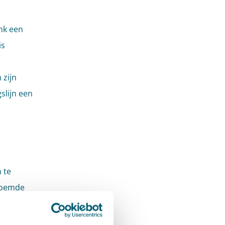
nk een
is
 zijn
slijn een
 te
noemde
heid van