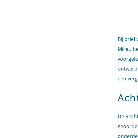
Bij brie
Milieu h
voorgele
ontwerpb
een verg
Ach
De Recht
geoorde
onderdee