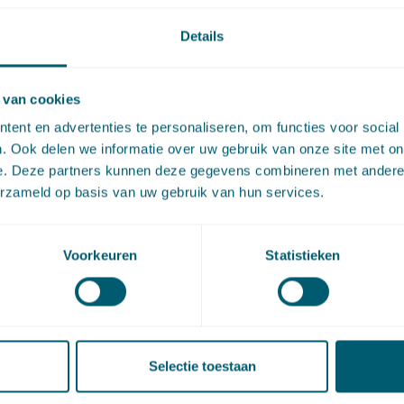
nnings)masten wordt geen aanleiding gezien. Afgezien dat
Details
 nu geen illegale situatie bestaat, geldt voor de masten – 
g – dat toetsing vóóraf aan de toetsingscriteria voor het 
 van cookies
bouwwerk en daarmee het vereiste van een omgevingsverg
ent en advertenties te personaliseren, om functies voor social
bouwen, wenselijk blijft.
. Ook delen we informatie over uw gebruik van onze site met on
e. Deze partners kunnen deze gegevens combineren met andere i
atie met het beleid voor
erzameld op basis van uw gebruik van hun services.
engrondse
gspanningslijnen
Voorkeuren
Statistieken
telling van de vergunningplicht voor bovengrondse
teitsleidingen heeft nadrukkelijk alleen betrekking op de
Selectie toestaan
svergunning voor de activiteit bouwen. Voor de aanleg of 