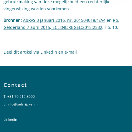
gebruikmaking van deze mogelijkheid een rechterlijke
vingerwijzing worden voorkomen.
Bronnen:
AbRvS 3 januari 2016, nr. 201504018/1/A4
en
Rb.
Gelderland 7 april 2015, ECLI:NL:RBGEL:2015:2332
, r.o. 10.
Deel dit artikel via
LinkedIn
en
e-mail
Contact
T:
+31 70 515 3000
E:
info@pelsrijcken.nl
Linkedin