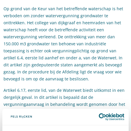
Op grond van de Keur van het betreffende waterschap is het
verboden om zonder watervergunning grondwater te
onttrekken. Het college van dijkgraaf en heemraden van het
waterschap heeft voor de betreffende activiteit een
watervergunning verleend. De onttrekking van meer dan
150.000 m3 grondwater ten behoeve van industriële
toepassing is echter ook vergunningplichtig op grond van
artikel 6.4, eerste lid aanhef en onder a, van de Waterwet. In
dit artikel zijn gedeputeerde staten aangemerkt als bevoegd
gezag. In de procedure bij de Afdeling ligt de vraag voor wie
bevoegd is om op de aanvraag te beslissen.
Artikel 6.17, eerste lid, van de Waterwet biedt uitkomst in een
dergelijk geval. In dit artikel is bepaald dat de
vergunningaanvraag in behandeling wordt genomen door het
bestuursorgaan van het hoogste gezag. De rechter heeft
in
eerste aanleg geoordeeld
dat GS niet bevoegd zijn, omdat de
aanvraag primair ziet op grondwateronttrekking ten behoeve