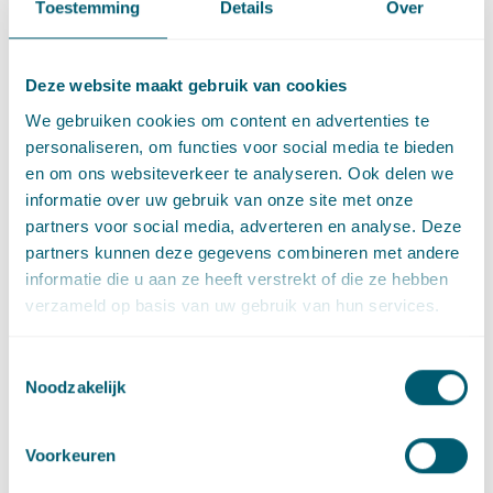
van de grondwatersanering en niet op het gebruik als
Toestemming
Details
Over
koelwater, zodat geen sprake is van een industriële
toepassing.
Deze website maakt gebruik van cookies
Hoe oordeelt de Afdeling?
We gebruiken cookies om content en advertenties te
personaliseren, om functies voor social media te bieden
De Afdeling gaat hier niet in mee. Volgens de Afdeling biedt
en om ons websiteverkeer te analyseren. Ook delen we
artikel 6.4 eerste lid aanhef en onder a, van de Waterwet geen
informatie over uw gebruik van onze site met onze
ruimte voor de uitleg dat van een grondwateronttrekking ten
partners voor social media, adverteren en analyse. Deze
behoeve van een industriële toepassing geen sprake is indien
partners kunnen deze gegevens combineren met andere
de onttrekking primair ten behoeve van een ander doeleinde
informatie die u aan ze heeft verstrekt of die ze hebben
plaatsvindt. Deze bepaling moet van toepassing worden
verzameld op basis van uw gebruik van hun services.
geacht zodra uitsluitend óf mede wordt onttrokken ten
behoeve van een industriële toepassing en de drempel van
Toestemmingsselectie
150.000 m3 per jaar wordt overschreden. GS had daarom
Noodzakelijk
moeten beslissen op de aanvraag.
Wat kunt u met deze
Voorkeuren
uitspraak?