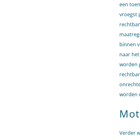
een toen
vroegst 
rechtban
maatrege
binnen vi
naar het
worden g
rechtban
onrechte
worden o
Mot
Verder w