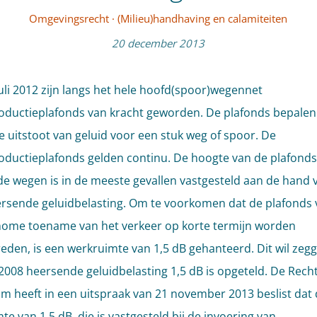
Omgevingsrecht
·
(Milieu)handhaving en calamiteiten
20 december 2013
juli 2012 zijn langs het hele hoofd(spoor)wegennet
oductieplafonds van kracht geworden. De plafonds bepalen
 uitstoot van geluid voor een stuk weg of spoor. De
oductieplafonds gelden continu. De hoogte van de plafonds
e wegen is in de meeste gevallen vastgesteld aan de hand v
rsende geluidbelasting. Om te voorkomen dat de plafonds
ome toename van het verkeer op korte termijn worden
eden, is een werkruimte van 1,5 dB gehanteerd. Dit wil zeg
n 2008 heersende geluidbelasting 1,5 dB is opgeteld. De Rec
m heeft in een uitspraak van 21 november 2013 beslist dat
e van 1,5 dB, die is vastgesteld bij de invoering van