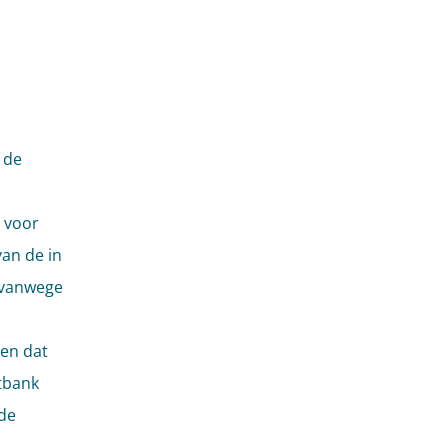
 de
 voor
an de in
 vanwege
gen dat
htbank
 de