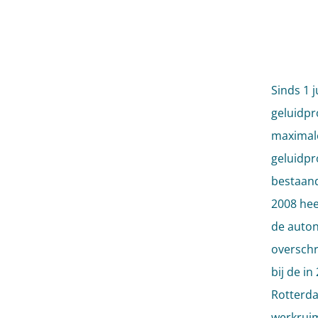
Sinds 1 
geluidpr
maximale
geluidpr
bestaand
2008 hee
de auton
overschr
bij de i
Rotterda
werkruimt