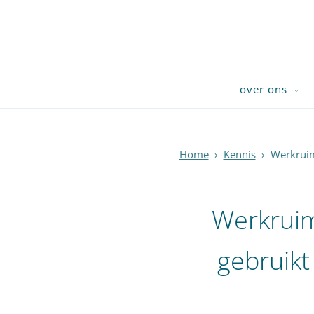
over ons
Home
›
Kennis
›
Werkruim
Werkruim
gebruik