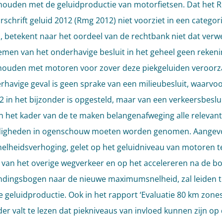
houden met de geluidproductie van motorfietsen. Dat het R
schrift geluid 2012 (Rmg 2012) niet voorziet in een categor
 betekent naar het oordeel van de rechtbank niet dat verw
nemen van het onderhavige besluit in het geheel geen rekeni
ouden met motoren voor zover deze piekgeluiden veroorza
rhavige geval is geen sprake van een milieubesluit, waarvoo
 in het bijzonder is opgesteld, maar van een verkeersbeslui
in het kader van de te maken belangenafweging alle relevan
igheden in ogenschouw moeten worden genomen. Aangev
nelheidsverhoging, gelet op het geluidniveau van motoren t
 van het overige wegverkeer en op het accelereren na de b
ndingsbogen naar de nieuwe maximumsnelheid, zal leiden t
de geluidproductie. Ook in het rapport ‘Evaluatie 80 km zones
er valt te lezen dat piekniveaus van invloed kunnen zijn op