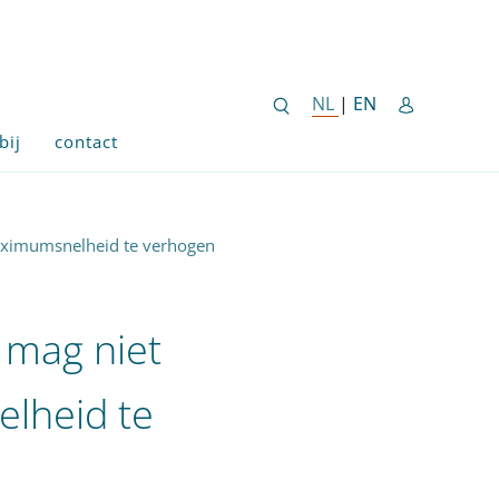
ENGLISH SITE 
NL
NEDERLANDSE SITE
|
EN
bij
contact
aximumsnelheid te verhogen
 mag niet
lheid te