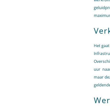
geluidpr
maximum
Ver
Het gaat
Infrastru
Overschi
uur naar
maar dez
geldende
Wer