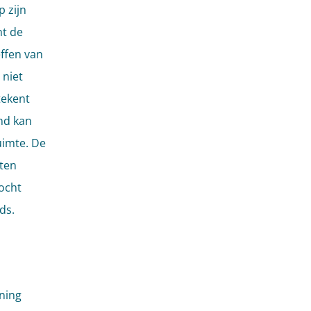
 zijn
ht de
effen van
 niet
tekent
nd kan
uimte. De
 ten
ocht
ds.
ning