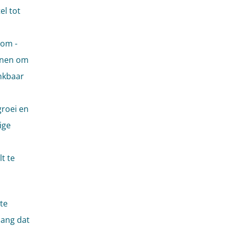
el tot
 om -
unnen om
nkbaar
roei en
ige
t te
te
elang dat