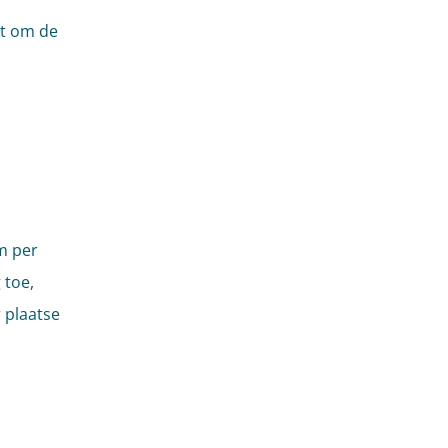
kt om de
m per
 toe,
 plaatse