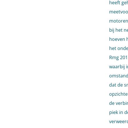
heeft ge
meetvoor
motoren,
bij het 
hoeven h
het onde
Rmg 2012
waarbij 
omstand
dat de s
opzichte
de verbi
piek in 
verweerd