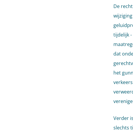
De recht
wijzigin
geluidpr
tijdelij
maatrege
dat onde
gerechtv
het gunn
verkeersb
verweerd
verenige
Verder i
slechts t