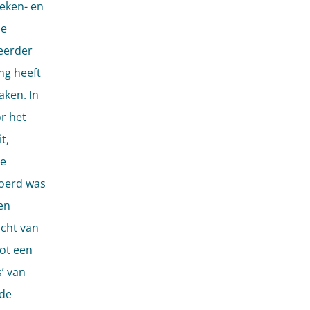
eken- en
ie
eerder
ng heeft
ken. In
r het
t,
te
oerd was
en
ocht van
ot een
’ van
 de