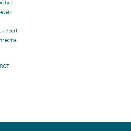
in het
oeten
cludeert
onrechte
 ROT