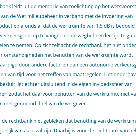
bank leidt uit de memorie van toelichting op het wetsvoorst
g van de Wet milieubeheer in verband met de invoering van
oductieplafonds af dat de werkruimte van 1,5 dB is bedoeld
k - verkeersgroei op te vangen en de wegbeheerder tijd te g
len te nemen. Op zichzelf acht de rechtbank het niet onde
r omstandigheden het benutten van de werkruimte wordt
aardigd door andere factoren dan een autonome verkeersg
en van tijd voor het treffen van maatregelen. Het onderhav
esluit ligt echter uitsluitend in de eigen invloedssfeer van
er, zodat het daarvoor benutten van de werkruimte niet val
n met genoemd doel van de wetgever.
s de rechtbank niet gebleken dat benutting van de werkruim
ijdelijk van aard zal zijn. Daarbij is voor de rechtbank van b