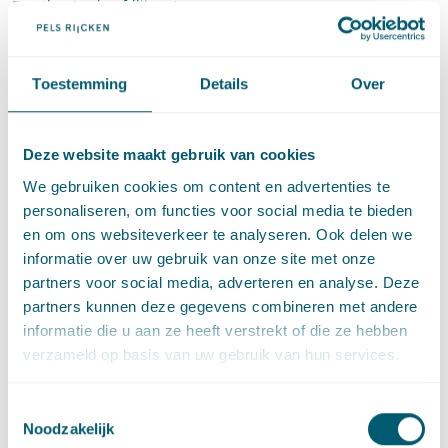
Borstlap (op hoofdlijnen) over.
Om gelijkwaardig arbeidsvoorwaardenoverleg binnen de
publieke sector te bewerkstelligen, stelt werkgroep Borstlap bij
Toestemming
Details
Over
de cao's van de kabinetssectoren een stapsgewijze aanpak
voor. Daarbij wordt rekening gehouden met de dubbele rol
van het kabinet als wetgever en werkgever:
Deze website maakt gebruik van cookies
Het kabinet stelt vooraf als wetgever de algemene, globale
We gebruiken cookies om content en advertenties te
beleidsmatige en budgettaire kaders vast na consultatie
personaliseren, om functies voor social media te bieden
van de betrokken ministers;
en om ons websiteverkeer te analyseren. Ook delen we
De werkgeversministers (Wonen en Rijksdienst, Veiligheid
informatie over uw gebruik van onze site met onze
en Justitie, Defensie) bepalen vervolgens binnen die
partners voor social media, adverteren en analyse. Deze
algemene globale kaders het mandaat voor hun
partners kunnen deze gegevens combineren met andere
arbeidsvoorwaardenonderhandelaars; de feitelijke
informatie die u aan ze heeft verstrekt of die ze hebben
arbeidsvoorwaardenonderhandelingen zouden aan
verzameld op basis van uw gebruik van hun services.
hoogambtelijk niveau toevertrouwd kunnen worden;
Het kabinet toetst na afloop van de
Toestemmingsselectie
arbeidsvoorwaardenonderhandelingen als wetgever de
Noodzakelijk
onderhandelaarsakkoorden aan de vooraf vastgestelde