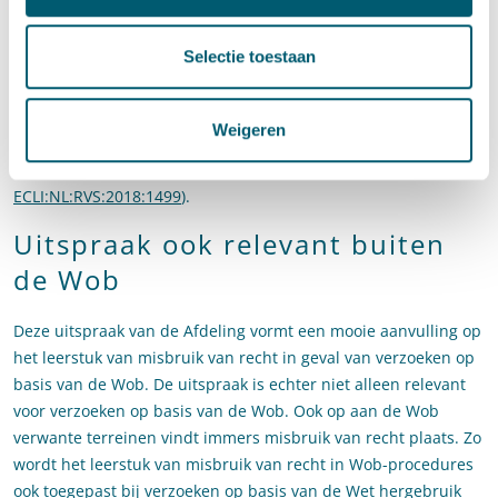
Afdeling heeft voorts geoordeeld dat de Wob-procedure
waarin de gemachtigde was geweigerd, duidde op een
Selectie toestaan
voortzetting van het patroon van misbruik van recht. Ook
daaruit blijkt het stelselmatige karakter van het misbruik.
Daarbij heeft de Afdeling verwezen naar de vier uitspraken
Weigeren
van diezelfde dag waarin de Afdeling misbruik van recht ten
aanzien van de gemachtigde heeft aangenomen (zie o.a.
ECLI:NL:RVS:2018:1499
).
Uitspraak ook relevant buiten
de Wob
Deze uitspraak van de Afdeling vormt een mooie aanvulling op
het leerstuk van misbruik van recht in geval van verzoeken op
basis van de Wob. De uitspraak is echter niet alleen relevant
voor verzoeken op basis van de Wob. Ook op aan de Wob
verwante terreinen vindt immers misbruik van recht plaats. Zo
wordt het leerstuk van misbruik van recht in Wob-procedures
ook toegepast bij verzoeken op basis van de Wet hergebruik