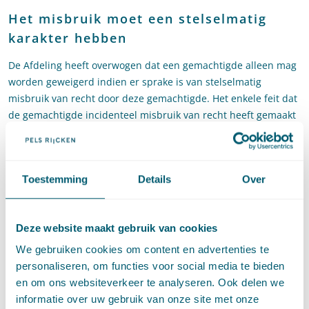
Het misbruik moet een stelselmatig
karakter hebben
De Afdeling heeft overwogen dat een gemachtigde alleen mag
worden geweigerd indien er sprake is van stelselmatig
misbruik van recht door deze gemachtigde. Het enkele feit dat
de gemachtigde incidenteel misbruik van recht heeft gemaakt
is onvoldoende om het bestaan van ernstige bezwaren aan te
nemen, zo oordeelt de Afdeling in de uitspraak van 9 mei
2018.
Toestemming
Details
Over
Het stelselmatige misbruik moet met
concrete feiten worden onderbouwd
Deze website maakt gebruik van cookies
In het verlengde daarvan heeft de Afdeling geoordeeld dat de
We gebruiken cookies om content en advertenties te
zorgvuldigheid gebiedt dat een bestuursorgaan dat gebruik
personaliseren, om functies voor social media te bieden
wil maken van de bevoegdheid om een gemachtigde te
en om ons websiteverkeer te analyseren. Ook delen we
weigeren wegens misbruik van recht, in het weigeringsbesluit
informatie over uw gebruik van onze site met onze
uiteenzet op grond van welke concrete feiten en