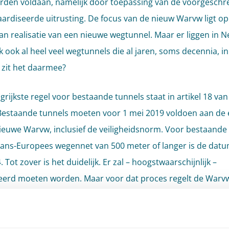
den voldaan, namelijk door toepassing van de voorgeschr
ardiseerde uitrusting. De focus van de nieuw Warvw ligt op
an realisatie van een nieuwe wegtunnel. Maar er liggen in 
k ook al heel veel wegtunnels die al jaren, soms decennia, i
e zit het daarmee?
grijkste regel voor bestaande tunnels staat in artikel 18 van
estaande tunnels moeten voor 1 mei 2019 voldoen aan de 
ieuwe Warvw, inclusief de veiligheidsnorm. Voor bestaande
trans-Europees wegennet van 500 meter of langer is de datu
 Tot zover is het duidelijk. Er zal – hoogstwaarschijnlijk –
erd moeten worden. Maar voor dat proces regelt de Warv
d weinig.
g is bijvoorbeeld: kan de tunnel in etappes worden gerenov