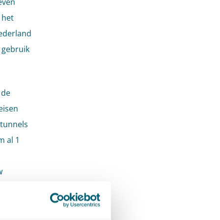
even
 het
Nederland
n gebruik
 de
eisen
 tunnels
m al 1
w
eerd?