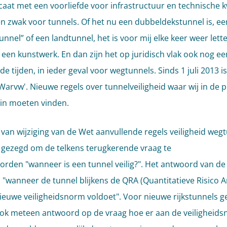
caat met een voorliefde voor infrastructuur en technische k
en zwak voor tunnels. Of het nu een dubbeldekstunnel is, ee
nnel” of een landtunnel, het is voor mij elke keer weer letter
k een kunstwerk. En dan zijn het op juridisch vlak ook nog ee
 tijden, in ieder geval voor wegtunnels. Sinds 1 juli 2013 is
Warvw'. Nieuwe regels over tunnelveiligheid waar wij in de pr
in moeten vinden.
 van wijziging van de Wet aanvullende regels veiligheid weg
 gezegd om de telkens terugkerende vraag te
rden "wanneer is een tunnel veilig?". Het antwoord van de
 "wanneer de tunnel blijkens de QRA (Quantitatieve Risico A
ieuwe veiligheidsnorm voldoet". Voor nieuwe rijkstunnels g
k meteen antwoord op de vraag hoe er aan de veiligheid