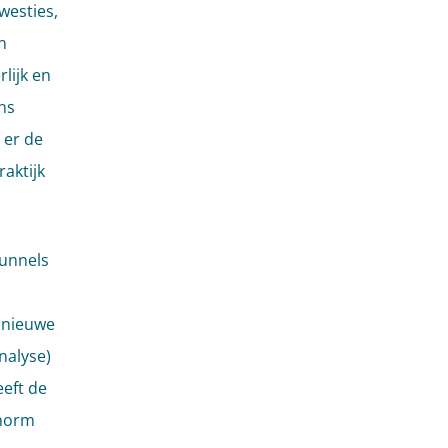
westies,
n
lijk en
ns
 er de
aktijk
tunnels
 nieuwe
nalyse)
eeft de
snorm