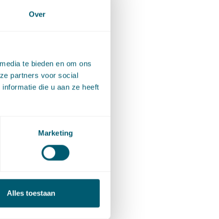
at
Over
 gereed
 die
 de
 media te bieden en om ons
ze partners voor social
nformatie die u aan ze heeft
voor
r netjes
Marketing
en. Voor
ert
Alles toestaan
 moeten