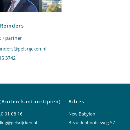
 Reinders
 • partner
n e-mail naar Roelof Reinders
einders@pelsrijcken.nl
 Roelof Reinders
15 3742
profiel van Roelof Reinders
(Buiten kantoortijden)
Adres
20 01 08 16
New Babylon
ing@pelsrijcken.nl
Bezuidenhoutseweg 57