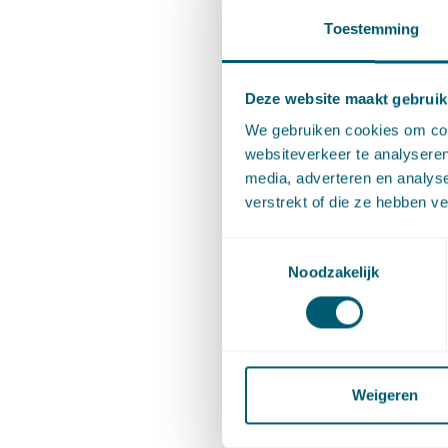
Persoonli
Toestemming
werkzaam
is, moet
Deze website maakt gebruik
wezenlij
We gebruiken cookies om cont
tunnel d
websiteverkeer te analyseren
media, adverteren en analys
toetsgro
verstrekt of die ze hebben v
niets no
op tijd 
Toestemmingsselectie
Noodzakelijk
veilighe
Elke bes
de oploss
Weigeren
elkaar a
houden: d