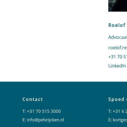
Roelof
Advocaat
Stuur ee
roelof.r
Bel naar
+31 70 5
LinkedIn
Contact
Spoed 
T:
+31 70 515 3000
T:
+31 6 
E:
info@pelsrijcken.nl
E:
kortged