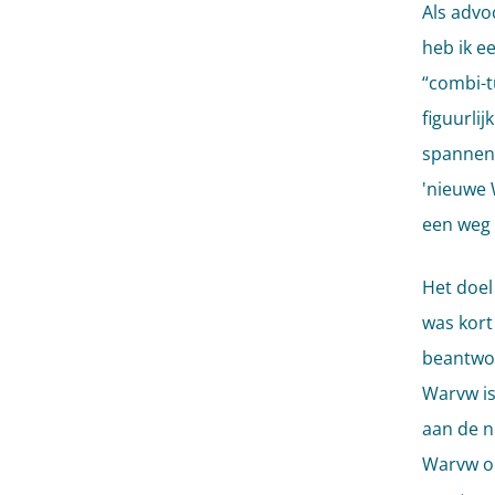
Als advo
heb ik e
“combi-tu
figuurlij
spannende
'nieuwe 
een weg 
Het doel
was kort
beantwoo
Warvw is
aan de n
Warvw oo