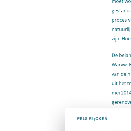
moet wor
gestanda
proces v
natuurlij
zijn. Ho
De belan
Warvw. B
van de n
uit het 
mei 2014.
gerenove
opvallen
Een vraa