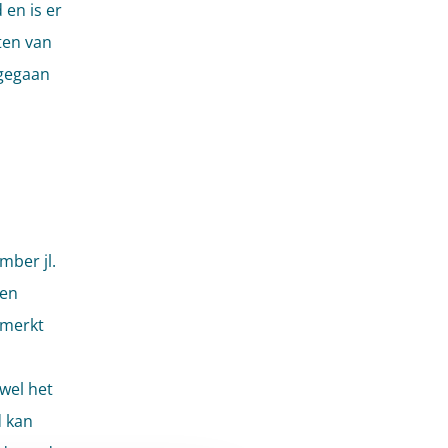
 en is er
ten van
 gegaan
ber jl.
een
 merkt
owel het
d kan