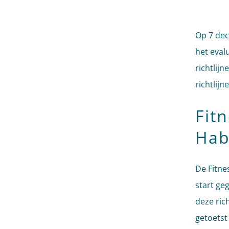
Op 7 dec
het eval
richtlij
richtlij
Fit
Habi
De Fitnes
start ge
deze rich
getoetst 