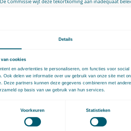
De Commissie wijt deze tekortkoming aan inadequaat belei
n, maar identificeert ook een aantal lokale problemen en oo
n er onnodig hoge eisen worden gesteld aan vergunningen,
an trage besluitvorming en is er een tekort aan aandacht v
elen soorten onder de richtlijnen, aldus de Commissie. Daa
Details
 het onderzoek naar voren dat er onder de lidstaten de beh
om de richtlijnen meer in overeenstemming te brengen met
 van cookies
sociaaleconomische perspectief van Europese lidstaten. In 
ent en advertenties te personaliseren, om functies voor social
dienen de richtlijnen meer in overeenstemming te zijn met
. Ook delen we informatie over uw gebruik van onze site met on
e. Deze partners kunnen deze gegevens combineren met andere i
e beleidsterreinen van de Europese Unie zoals landbouw, e
erzameld op basis van uw gebruik van hun services.
 nu verder?
Voorkeuren
Statistieken