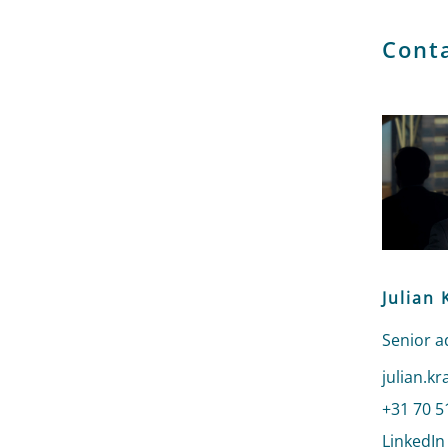
Cont
Julian
Senior a
Stuur ee
julian.k
Bel naar
+31 70 5
LinkedIn