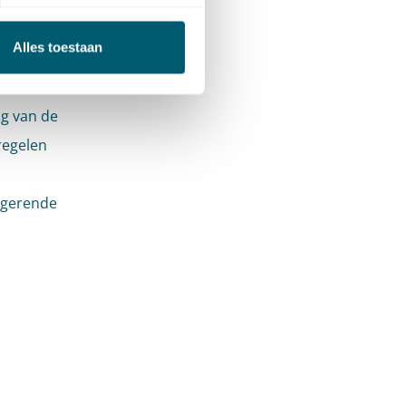
laats
debat zal
Alles toestaan
n in het
zonder
g van de
regelen
igerende