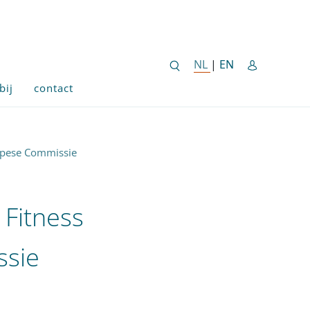
ENGLISH SITE 
NL
NEDERLANDSE SITE
|
EN
bij
contact
ropese Commissie
 Fitness
ssie