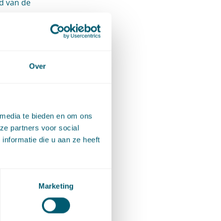
d van de
rzaken.
 is er
oor
rnaast
Over
oefte
 het
dit
 media te bieden en om ons
 andere
ze partners voor social
nformatie die u aan ze heeft
nergie en
Marketing