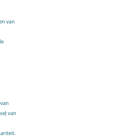
en van
de
 van
ose
) van
ariteit.