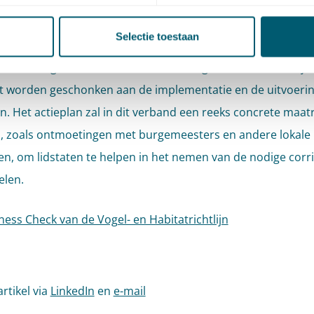
ember jl. vond er in de Commissie een oriënterend debat p
leiding van de resultaten. Op basis van de uitkomst van dit 
Selectie toestaan
ssie een actieplan gaan vast te stellen. Dit plan zal voorzie
en van de geconstateerde tekortkomingen. Er zal in het bij
 worden geschonken aan de implementatie en de uitvoerin
nen. Het actieplan zal in dit verband een reeks concrete maat
, zoals ontmoetingen met burgemeesters en andere lokale
n, om lidstaten te helpen in het nemen van de nodige corr
elen.
tness Check van de Vogel- en Habitatrichtlijn
artikel via
LinkedIn
en
e-mail