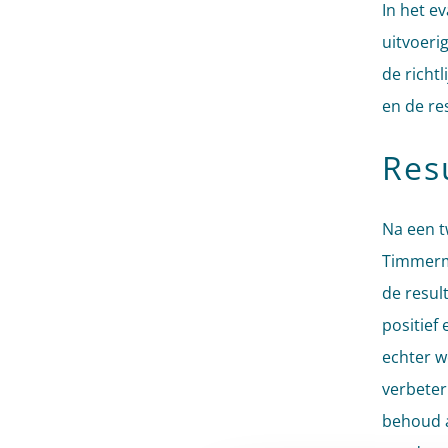
In het e
uitvoeri
de richt
en de re
Res
Na een t
Timmerma
de resul
positief
echter w
verbeteri
behoud a