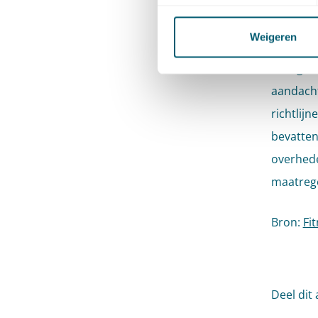
Op 7 dec
naar aan
Weigeren
de Commi
corriger
aandacht
richtlij
bevatten
overhede
maatreg
Bron:
Fi
Deel dit 