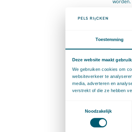
worden. 
lidstate
Zo zoude
sprake v
individu
Toestemming
komt uit
bestaat 
Deze website maakt gebruik
bredere 
We gebruiken cookies om cont
verband 
websiteverkeer te analyseren
media, adverteren en analys
relevant
verstrekt of die ze hebben v
visserij.
Toestemmingsselectie
Hoe
Noodzakelijk