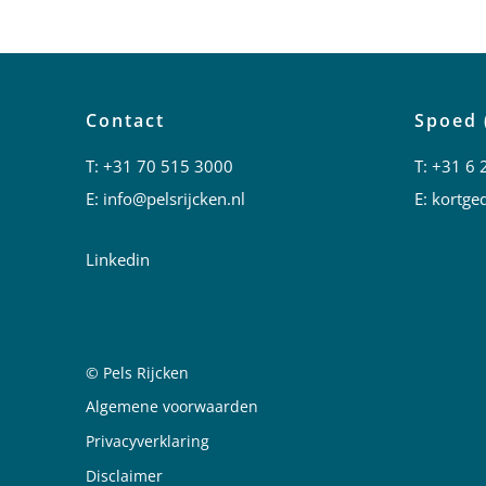
Contact
Spoed 
T:
+31 70 515 3000
T:
+31 6 
E:
info@pelsrijcken.nl
E:
kortged
Linkedin
© Pels Rijcken
Juridische informatie
Algemene voorwaarden
Privacyverklaring
Disclaimer