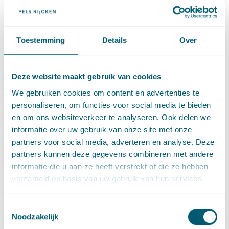
Monique de Witte en Ephraim Dekkers gingen in op integriteit.
Integriteit is een containerbegrip. Het is niet eenduidig
bepaald, maar wordt ingekleurd door context en is subjectief.
Toestemming
Details
Over
Voor ambtenaren gelden strenge integriteitsnormen. Deze
strenge(re) regels op het gebied van integriteit gelden ook na
de normalisering. Dit is geregeld in de Ambtenarenwet 2017.
Deze website maakt gebruik van cookies
We gebruiken cookies om content en advertenties te
Onder het huidige recht zijn bovengenoemde eisen door het
personaliseren, om functies voor social media te bieden
bevoegd gezag veelal vertaald in een gedrags- of
en om ons websiteverkeer te analyseren. Ook delen we
integriteitscode voor ambtenaren. Overtreding van de code, of
informatie over uw gebruik van onze site met onze
gedrag dat anderszins als normoverschrijdend wordt
partners voor social media, adverteren en analyse. Deze
aangemerkt, kan disciplinair worden bestraft. De op te leggen
partners kunnen deze gegevens combineren met andere
(ambtelijke) disciplinaire maatregelen kennen een grote
informatie die u aan ze heeft verstrekt of die ze hebben
variatie. Titel 10 van Boek 7 BW bevat slechts twee wettelijke
verzameld op basis van uw gebruik van hun services.
maatregelen, te weten: de boete en dit slechts onder zeer
stringente voorwaarden en het ontslag op staande voet.
Toestemmingsselectie
Hoewel de nieuwe Ambtenarenwet juist geen wijziging beoogt
Noodzakelijk
ter zake van de (integriteits)eisen die aan ambtenaren worden