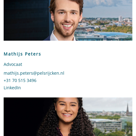
Mathijs Peters
Advocaat
Stuur een e-mail naar Mathijs Peters
mathijs.peters@pelsrijcken.nl
Bel naar Mathijs Peters
+31 70 515 3496
LinkedIn
profiel van Mathijs Peters