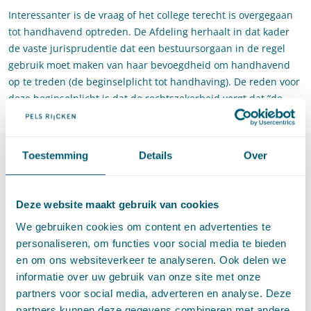
Interessanter is de vraag of het college terecht is overgegaan
tot handhavend optreden. De Afdeling herhaalt in dat kader
de vaste jurisprudentie dat een bestuursorgaan in de regel
gebruik moet maken van haar bevoegdheid om handhavend
op te treden (de beginselplicht tot handhaving). De reden voor
deze beginselplicht is dat de rechtszekerheid vergt dat “de
feitelijke situatie in beginsel niet afwijkt van de juridisch
toegestane situatie”, aldus de Afdeling. De Afdeling stelt dat
dit doel met handhaving wordt bereikt.
Toestemming
Details
Over
De Afdeling overweegt dat desondanks van handhaving kan
worden afgezien als handhavend optreden onevenredig is.
Deze website maakt gebruik van cookies
Hierbij verwijst de Afdeling naar de eerder besproken
Harderwijk-uitspraak. De Afdeling overweegt:
We gebruiken cookies om content en advertenties te
personaliseren, om functies voor social media te bieden
“Bij de vraag of van handhavend optreden mocht worden
en om ons websiteverkeer te analyseren. Ook delen we
afgezien, moet worden beoordeeld of handhavend optreden
informatie over uw gebruik van onze site met onze
onevenredig is. Bij de toets aan het evenredigheidsbeginsel
partners voor social media, adverteren en analyse. Deze
geldt de maatstaf van de zogeheten Harderwijk-uitspraak
partners kunnen deze gegevens combineren met andere