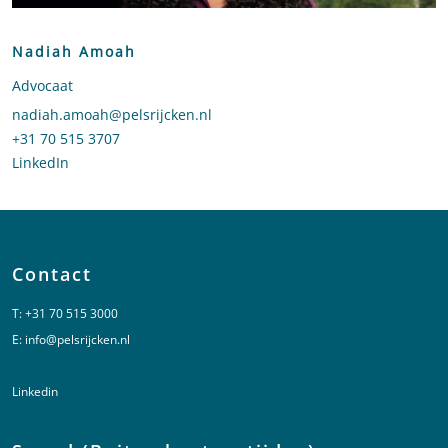
Nadiah Amoah
Advocaat
Stuur een e-mail naar Nadiah Amoah
nadiah.amoah@pelsrijcken.nl
Bel naar Nadiah Amoah
+31 70 515 3707
LinkedIn
profiel van Nadiah Amoah
Contact
T:
+31 70 515 3000
E:
info@pelsrijcken.nl
Linkedin