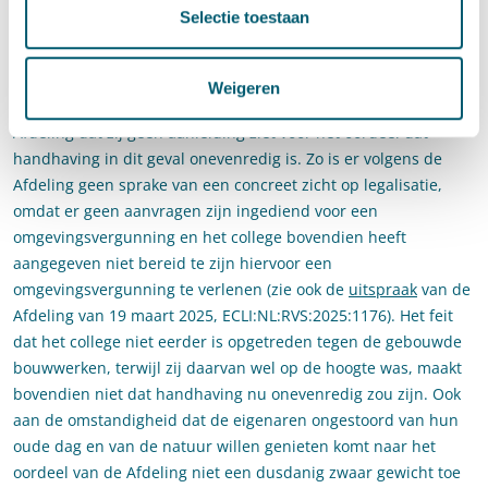
handhavend optreden af te zien kunnen zich bijvoorbeeld
Selectie toestaan
voordoen bij een schending van het gelijkheidsbeginsel of het
vertrouwensbeginsel.” (rov. 6.1)
Weigeren
Ten aanzien van het besluit van 7 juni 2021 overweegt de
Afdeling dat zij geen aanleiding ziet voor het oordeel dat
handhaving in dit geval onevenredig is. Zo is er volgens de
Afdeling geen sprake van een concreet zicht op legalisatie,
omdat er geen aanvragen zijn ingediend voor een
omgevingsvergunning en het college bovendien heeft
aangegeven niet bereid te zijn hiervoor een
omgevingsvergunning te verlenen (zie ook de
uitspraak
van de
Afdeling van 19 maart 2025, ECLI:NL:RVS:2025:1176). Het feit
dat het college niet eerder is opgetreden tegen de gebouwde
bouwwerken, terwijl zij daarvan wel op de hoogte was, maakt
bovendien niet dat handhaving nu onevenredig zou zijn. Ook
aan de omstandigheid dat de eigenaren ongestoord van hun
oude dag en van de natuur willen genieten komt naar het
oordeel van de Afdeling niet een dusdanig zwaar gewicht toe