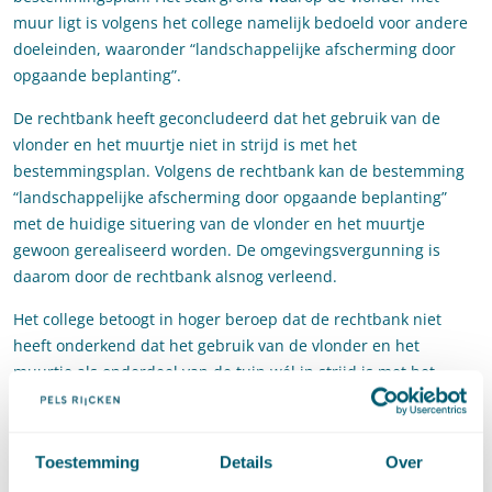
muur ligt is volgens het college namelijk bedoeld voor andere
doeleinden, waaronder “landschappelijke afscherming door
opgaande beplanting”.
De rechtbank heeft geconcludeerd dat het gebruik van de
vlonder en het muurtje niet in strijd is met het
bestemmingsplan. Volgens de rechtbank kan de bestemming
“landschappelijke afscherming door opgaande beplanting”
met de huidige situering van de vlonder en het muurtje
gewoon gerealiseerd worden. De omgevingsvergunning is
daarom door de rechtbank alsnog verleend.
Het college betoogt in hoger beroep dat de rechtbank niet
heeft onderkend dat het gebruik van de vlonder en het
muurtje als onderdeel van de tuin wél in strijd is met het
bestemmingsplan. Volgens het college is niet alleen relevant
of het muurtje en de vlonder overeenkomstig de bestemming
kunnen worden gebruikt, maar ook of ze daadwerkelijk voor
Toestemming
Details
Over
dat doel gebruikt zullen worden.