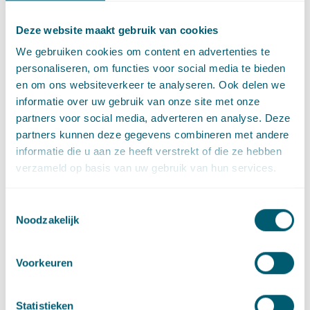
Oordeel Afdeling
Deze website maakt gebruik van cookies
De Afdeling volgt het betoog van het college, onder verwijzing
We gebruiken cookies om content en advertenties te
naar een eerdere uitspraak van
2 november 2016
. Zij
personaliseren, om functies voor social media te bieden
overweegt dat uit de foto’s blijkt dat de vlonder en het muurtje
en om ons websiteverkeer te analyseren. Ook delen we
bedoeld zijn om deel uit te maken van de tuin van X en ook als
informatie over uw gebruik van onze site met onze
zodanig worden gebruikt. Het maakt volgens de Afdeling niet
partners voor social media, adverteren en analyse. Deze
uit dat ondanks de aanwezigheid van de vlonder en het
partners kunnen deze gegevens combineren met andere
muurtje, nog steeds landschappelijke afscherming door
informatie die u aan ze heeft verstrekt of die ze hebben
opgaande beplanting kan worden gerealiseerd. De vlonder en
verzameld op basis van uw gebruik van hun services.
het muurtje worden immers niet gebruikt ten behoeve van
landschappelijke afscherming dan wel anderszins ten behoeve
Toestemmingsselectie
van de bestemming. De Afdeling vernietigt de uitspraak van de
Noodzakelijk
rechtbank, zodat de omgevingsvergunning alsnog is
geweigerd.
Voorkeuren
Gevolgen voor de praktijk
Statistieken