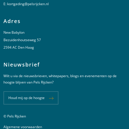
E:
kortgeding@pelsrijcken.nl
Adres
New Babylon
Bezuidenhoutseweg 57
2594 AC Den Haag
Nieuwsbrief
Wilt u via de nieuwsbrieven, whitepapers, blogs en evenementen op de
hoogte blijven van Pels Rijcken?
Houd mij op de hoogte
© Pels Rijcken
Juridische informatie
Algemene voorwaarden