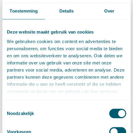
Verder benadrukt de Afdeling dat “afstand” niet een
Toestemming
Details
Over
zelfstandig criterium is, maar alleen invulling kan geven aan
de andere criteria. Verder is geen sprake van uitzonderlijke
schade die tot een ander oordeel zou kunnen leiden.
Deze website maakt gebruik van cookies
We gebruiken cookies om content en advertenties te
Wat kunt u met deze zaak?
personaliseren, om functies voor social media te bieden
en om ons websiteverkeer te analyseren. Ook delen we
Sinds de uitspraak van 3 november 2021
informatie over uw gebruik van onze site met onze
(ECLI:NL:RVS:2021:2402) bestaat de vrees dat toepassing van
partners voor social media, adverteren en analyse. Deze
de nieuwe methodiek sneller tot een lager NMR zou leiden
partners kunnen deze gegevens combineren met andere
dan voorheen. Deze uitspraak laat zien dat de Afdeling
informatie die u aan ze heeft verstrekt of die ze hebben
ontwikkelingen al geheel binnen gemeentelijk beleid vindt
verzameld op basis van uw gebruik van hun services.
passen als de ontwikkeling past binnen het kader van het
gemeentelijk beleid. Het lijkt er dus op dat pas als een deel
Toestemmingsselectie
van de ontwikkeling echt in strijd is met gemeentelijk beleid
Noodzakelijk
het om een ontwikkeling gaat die slechts gedeeltelijk past
binnen het beleid.
Voorkeuren