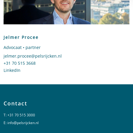
Jelmer Procee
Advocaat • partner
Stuur een e-mail naar Jelmer Procee
jelmer.procee@pelsrijcken.nl
Bel naar Jelmer Procee
+31 70 515 3668
LinkedIn
profiel van Jelmer Procee
Contact
T:
+31 70 515 3000
E:
info@pelsrijcken.nl