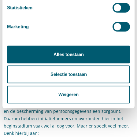
opgave!
Statistieken
De juridische rationaliteit
Marketing
De bestaande initiatieven hebben met elkaar gemeen dat er
vaak wordt gewerkt met vernieuwende technieken en
innovatieve concepten. Ze kenmerken zich echter ook door een
Alles toestaan
grote verscheidenheid. Dat heeft ook tot gevolg dat bij het
formuleren, realiseren en uitvoeren van een Smart City-
aanpak verschillende juridische vragen rijzen. Sommige met
Selectie toestaan
name tijdens het voortraject, andere juist weer tijdens de
ontwikkelingsfase of als het initiatief gerealiseerd is en echt
draait.
Weigeren
Voor veel potentiële ‘inwoners’ van de slimme stad zijn privacy
en de bescherming van persoonsgegevens een zorgpunt.
Daarom hebben initiatiefnemers en overheden hier in het
beginstadium vaak wel al oog voor. Maar er speelt veel meer.
Denk hierbij aan: