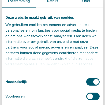
Toestemming
Details
Over
City Strategie NL. Meer dan 40 vertegenwoordigers van
steden, 60 medewerkers van 40 bedrijven en 30
wetenschappers beschrijven daarin hoe de Smart City bij
Deze website maakt gebruik van cookies
kan dragen aan het aanpakken van hedendaagse
maatschappelijke opgaven.
We gebruiken cookies om content en advertenties te
personaliseren, om functies voor social media te bieden
en om ons websiteverkeer te analyseren. Ook delen we
Everything as a service
informatie over uw gebruik van onze site met onze
partners voor social media, adverteren en analyse. Deze
Bij het bouwen van slimme steden staat individueel eigendom
partners kunnen deze gegevens combineren met andere
steeds minder op de voorgrond. Zo wordt de transitie naar een
informatie die u aan ze heeft verstrekt of die ze hebben
maatschappij die draait op collectieve, maatschappelijke
verzameld op basis van uw gebruik van hun services.
voorzieningen ingezet. Deze worden aangeboden als op de
gebruiker afgestemde service (‘everything as a service’).
Hiertoe werken overheden, ondernemers, wetenschaps- en
Toestemmingsselectie
Noodzakelijk
kennisinstellingen en inwoners samen. Niet in een
laboratorium, maar in living labs. Met het oog op de toekomst.
De meest innovatieve initiatieven zijn daarom niet statisch,
Voorkeuren
maar juist adaptief en aan te passen aan de stand van de
techniek en juridische kaders van overmorgen. Geen simpele