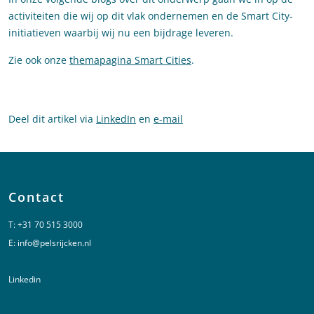
activiteiten die wij op dit vlak ondernemen en de Smart City-
initiatieven waarbij wij nu een bijdrage leveren.
Zie ook onze
themapagina Smart Cities
.
Deel dit artikel via
LinkedIn
en
e-mail
Contact
T:
+31 70 515 3000
E:
info@pelsrijcken.nl
Linkedin