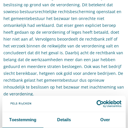
beslissing op grond van de verordening. Dit betekent dat
sowieso bestuursrechtelijke rechtsbescherming openstaat en
het gemeentebestuur het bezwaar ten onrechte niet
ontvankelijk had verklaard. Dat eiser geen expliciet beroep
heeft gedaan op de verordening of leges heeft betaald, doet
hier niet aan af. Vervolgens beoordeelt de rechtbank zelf of
het verzoek binnen de reikwijdte van de verordening valt en
concludeert dat dit het geval is. Daarbij acht de rechtbank van
belang dat de werkzaamheden meer dan een jaar hebben
geduurd en meerdere straten besloegen. Ook was het bedrijf
slecht bereikbaar, hetgeen ook gold voor andere bedrijven. De
rechtbank gelast het gemeentebestuur dus opnieuw
inhoudelijk te beslissen op het bezwaar met inachtneming van
de verordening.
Als dit oordeel in hoger beroep standhoudt, dan is deze
uitspraak een duidelijk voorbeeld van de invloed van een
verordening op de rechtsbescherming. Ligt er een
Toestemming
Details
Over
algemene verordening, dan moet een aanvraag, ook al vraagt