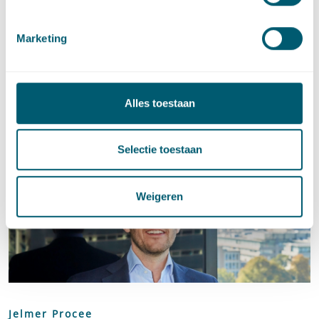
Deel dit artikel via
LinkedIn
en
e-mail
Marketing
#
Schade
Social tags
Alles toestaan
Contact
Selectie toestaan
Weigeren
Jelmer Procee