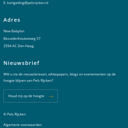
E:
kortgeding@pelsrijcken.nl
Adres
New Babylon
Bezuidenhoutseweg 57
2594 AC Den Haag
Nieuwsbrief
Wilt u via de nieuwsbrieven, whitepapers, blogs en evenementen op de
hoogte blijven van Pels Rijcken?
Houd mij op de hoogte
© Pels Rijcken
Juridische informatie
Algemene voorwaarden