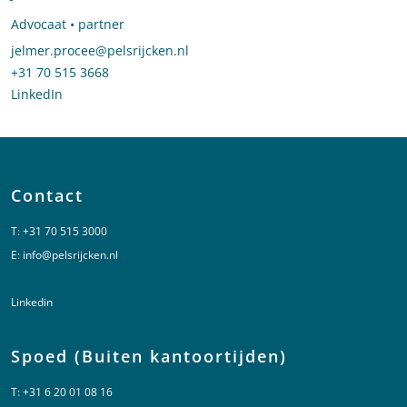
Advocaat • partner
Stuur een e-mail naar Jelmer Procee
jelmer.procee@pelsrijcken.nl
Bel naar Jelmer Procee
+31 70 515 3668
LinkedIn
profiel van Jelmer Procee
Contact
T:
+31 70 515 3000
E:
info@pelsrijcken.nl
Linkedin
Spoed (Buiten kantoortijden)
T:
+31 6 20 01 08 16