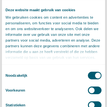
de eiser daar niet expliciet om, daaraan worden getoetst.
Concludeert het bestuur dat de aanvraag buiten de reikwijdte
Deze website maakt gebruik van cookies
van de verordening valt, dan staat ook tegen die beslissing
We gebruiken cookies om content en advertenties te
bestuursrechtelijke rechtsbescherming open. Pas als de
personaliseren, om functies voor social media te bieden
rechter dit oordeel bevestigt, zal de burgerlijke rechter in
en om ons websiteverkeer te analyseren. Ook delen we
beeld komen.
informatie over uw gebruik van onze site met onze
partners voor social media, adverteren en analyse. Deze
Bron:
Rb. Noord-Holland 7 april 2015,
partners kunnen deze gegevens combineren met andere
ECLI:NL:RBNHO:2015:2864
informatie die u aan ze heeft verstrekt of die ze hebben
1 Processuele connexiteit is een door de Afdeling gestelde eis
verzameld op basis van uw gebruik van hun services.
voor de ontvankelijkheid van beroepen gericht
tegen buitenwettelijke zuivere schadebesluiten. De eis houdt
Toestemmingsselectie
in dat tegen het schadeveroorzakende handelen
Noodzakelijk
bestuursrechtelijke rechtsbescherming moet hebben
opengestaan, wil de bestuursrechter ook bevoegd zijn te
Voorkeuren
oordelen over het schadebesluit.
Statistieken