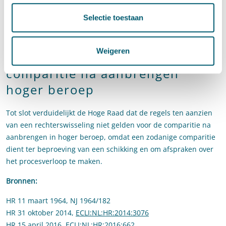
die mondeling zijn besproken. Pas als op de geschilpunten is
Selectie toestaan
beslist, vervalt ten aanzien van die geschilpunten de plicht tot
mededeling.
Weigeren
Niet van toepassing op
comparitie na aanbrengen
hoger beroep
Tot slot verduidelijkt de Hoge Raad dat de regels ten aanzien
van een rechterswisseling niet gelden voor de comparitie na
aanbrengen in hoger beroep, omdat een zodanige comparitie
dient ter beproeving van een schikking en om afspraken over
het procesverloop te maken.
Bronnen:
HR 11 maart 1964, NJ 1964/182
HR 31 oktober 2014,
ECLI:NL:HR:2014:3076
HR 15 april 2016,
ECLI:NL:HR:2016:662