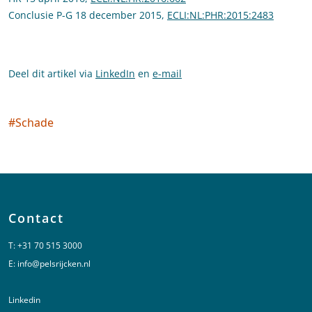
Conclusie P-G 18 december 2015,
ECLI:NL:PHR:2015:2483
Deel dit artikel via
LinkedIn
en
e-mail
#
Schade
Social tags
Contact
T:
+31 70 515 3000
E:
info@pelsrijcken.nl
Linkedin