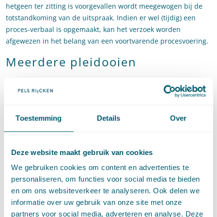
hetgeen ter zitting is voorgevallen wordt meegewogen bij de
totstandkoming van de uitspraak. Indien er wel (tijdig) een
proces-verbaal is opgemaakt, kan het verzoek worden
afgewezen in het belang van een voortvarende procesvoering.
Meerdere pleidooien
In het onderhavige geval hadden er meerdere pleidooien
plaatsgevonden (27 november 2012, 12 juni 2013 en 25 juni
2014). De vraag die de Hoge Raad moest beantwoorden was of,
Toestemming
Details
Over
indien aan een eindvonnis van de rechtbank verschillende
pleidooien zijn voorafgaan, de rechters die het vonnis wijzen
niet alleen bij het direct aan het vonnis voorafgaande (
derde
)
Deze website maakt gebruik van cookies
pleidooi, maar ook bij de aan dat pleidooi voorafgaande
(
eerste en tweede
) pleidooien aanwezig dienen te zijn. De A-G
We gebruiken cookies om content en advertenties te
meent dat voldoende is dat in de onderhavige zaak het
personaliseren, om functies voor social media te bieden
eindvonnis van 1 oktober 2014 is gewezen door de drie
en om ons websiteverkeer te analyseren. Ook delen we
rechters die tijdens het (
derde
) pleidooi op 25 juni 2014
informatie over uw gebruik van onze site met onze
aanwezig waren. De Hoge Raad volgt de A-G hierin. Hieruit
partners voor social media, adverteren en analyse. Deze