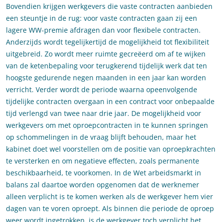
Bovendien krijgen werkgevers die vaste contracten aanbieden
een steuntje in de rug: voor vaste contracten gaan zij een
lagere WW-premie afdragen dan voor flexibele contracten.
Anderzijds wordt tegelijkertijd de mogelijkheid tot flexibiliteit
uitgebreid. Zo wordt meer ruimte gecreëerd om af te wijken
van de ketenbepaling voor terugkerend tijdelijk werk dat ten
hoogste gedurende negen maanden in een jaar kan worden
verricht. Verder wordt de periode waarna opeenvolgende
tijdelijke contracten overgaan in een contract voor onbepaalde
tijd verlengd van twee naar drie jaar. De mogelijkheid voor
werkgevers om met oproepcontracten in te kunnen springen
op schommelingen in de vraag blijft behouden, maar het
kabinet doet wel voorstellen om de positie van oproepkrachten
te versterken en om negatieve effecten, zoals permanente
beschikbaarheid, te voorkomen. In de Wet arbeidsmarkt in
balans zal daartoe worden opgenomen dat de werknemer
alleen verplicht is te komen werken als de werkgever hem vier
dagen van te voren oproept. Als binnen die periode de oproep
weer wordt ingetrokken, is de werkgever toch verplicht het