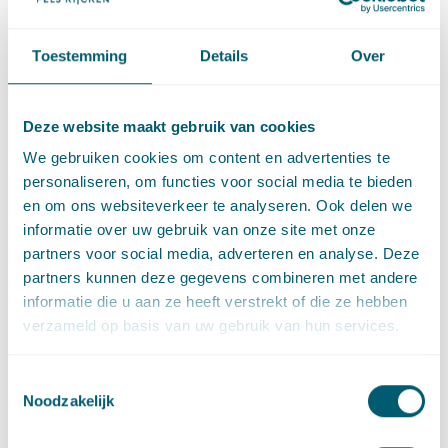
geboorteverlof als hun vrouw of vriendin net is bevallen. Dit
doorbetaalde verlof is nu nog 2 dagen. Ook mogen partners
het eerste half jaar na de geboorte van hun kind 5 weken
Toestemming
Details
Over
onbetaald vrij nemen met recht op een UWV-uitkering ter
hoogte van 70% van hun loon. Zo wil het kabinet jonge ouders
de kans bieden meer tijd samen met hun kind door te
Deze website maakt gebruik van cookies
brengen.
We gebruiken cookies om content en advertenties te
personaliseren, om functies voor social media te bieden
De Tweede Kamer moet de Wet invoering extra geboorteverlof
en om ons websiteverkeer te analyseren. Ook delen we
nog goedkeuren. Het is de bedoeling dat het recht op extra
informatie over uw gebruik van onze site met onze
geboorteverlof ingaat op 1 januari 2019. En het recht op
partners voor social media, adverteren en analyse. Deze
aanvullend verlof zal op 1 juli 2020 ingaan.
partners kunnen deze gegevens combineren met andere
Meer mensen met
informatie die u aan ze heeft verstrekt of die ze hebben
arbeidsbeperking aan het
verzameld op basis van uw gebruik van hun services.
werk
Toestemmingsselectie
Noodzakelijk
Het kabinet wil stimuleren dat meer mensen met een
arbeidsbeperking gaan werken. Hiermee zet het kabinet ook in