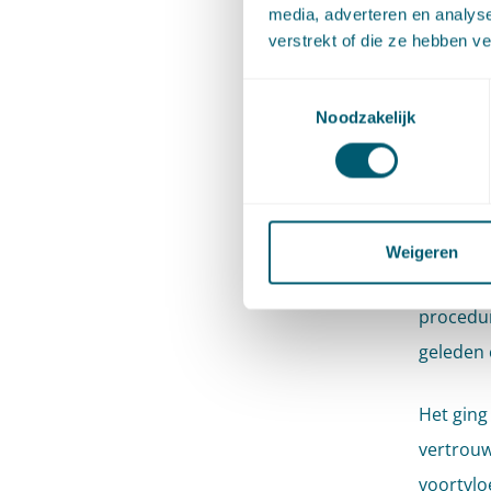
geen hog
media, adverteren en analys
verstrekt of die ze hebben v
Vanzelfs
verschaf
Toestemmingsselectie
Noodzakelijk
De infor
namelijk 
neergele
onrechtm
Weigeren
voor de 
procedur
geleden 
Het ging
vertrouw
voortvlo