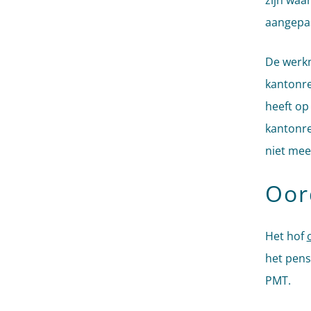
zijn wa
aangepas
De werkn
kantonre
heeft op
kantonre
niet mee
Oor
Het hof
het pens
PMT.