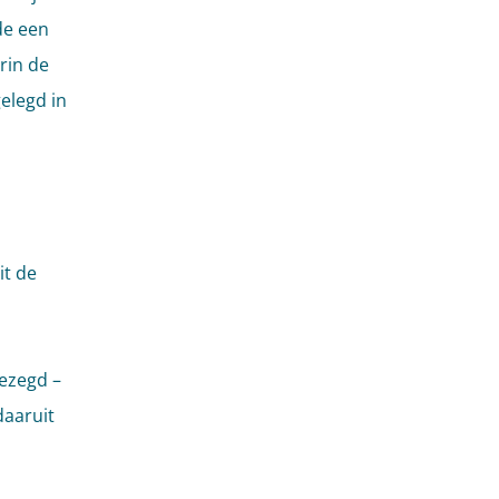
de een
rin de
elegd in
it de
gezegd –
daaruit