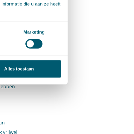
nformatie die u aan ze heeft
tie
Marketing
lt, dient
PW
lijk
Alles toestaan
in de
 hebben
an
 vrijwel