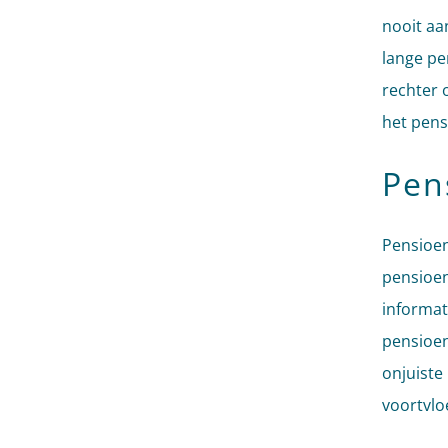
nooit aa
lange pe
rechter 
het pens
Pen
Pensioen
pensioen
informat
pensioen
onjuiste
voortvlo