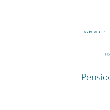
over ons
H
Pensio