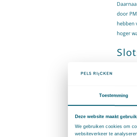
Daarnaas
door PMT
hebben v
hoger w
Slo
In deze u
pensioen
pensioen
Toestemming
Arnhem-L
immers u
Deze website maakt gebruik
pensioen
We gebruiken cookies om cont
verstrek
websiteverkeer te analyseren