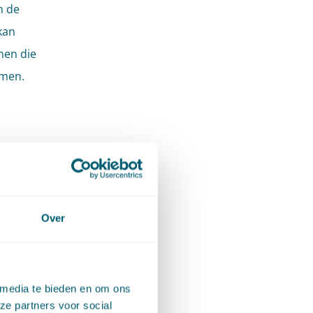
n de
kan
nen die
amen.
at het
e)
shof
Over
gen
ormatie
 media te bieden en om ons
 beginsel
ze partners voor social