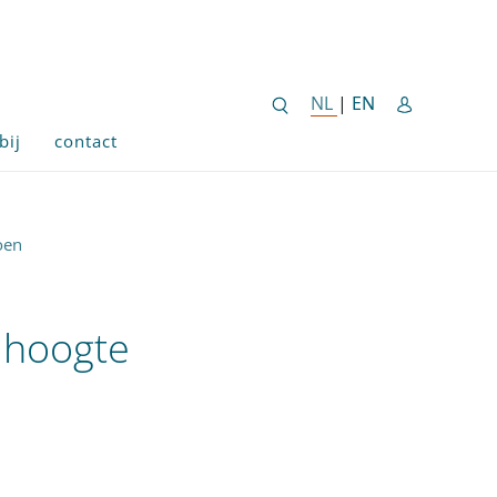
ENGLISH SITE 
NL
NEDERLANDSE SITE
|
EN
bij
contact
oen
 hoogte