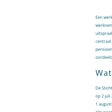
Een werk
werkneme
uitspraa
centraal
pensioen
oordeeld
Wat
De Stich
op 2 jul
1 august