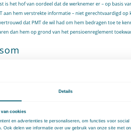
t is het hof van oordeel dat de werknemer er – op basis va
 aan hem verstrekte informatie – niet gerechtvaardigd op 
ertrouwd dat PMT de wil had om hem bedragen toe te ken
aren dan hem op grond van het pensioenreglement toekw
tsom
itspraak oordeelt het hof – in lijn met vaste rechtspraak – d
reglement leidend is (en blijft) wat betreft de (hoogte van d
aanspraken, zie bijvoorbeeld de
uitspraak
van het gerecht
Details
eeuwarden van 10 april 2018. De pensioenaanspraken vol
it het pensioenreglement, dat is gebaseerd op de
 van cookies
overeenkomst. Indien een pensioenuitvoerder foutieve inf
ent en advertenties te personaliseren, om functies voor social
t over de (hoogte van de) pensioenaanspraken, levert dat in
. Ook delen we informatie over uw gebruik van onze site met on