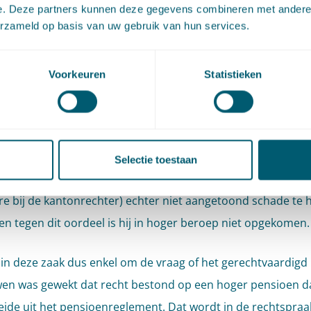
er recht op dan het recht dat voortvloeit uit het reglement.
e. Deze partners kunnen deze gegevens combineren met andere i
erzameld op basis van uw gebruik van hun services.
prekend mag een pensioenuitvoerder geen foutieve informa
fen.
Voorkeuren
Statistieken
matie die de pensioenuitvoerder verstrekt of beschikbaar ste
correct, duidelijk en evenwichtig te zijn. Dit is in artikel 48 
gd. In strijd handelen met deze bepaling levert dus
atigheid op. In beginsel is de pensioenuitvoerder aansprake
Selectie toestaan
daaruit voortvloeiende schade. In dit geval had betrokkene (
e bij de kantonrechter) echter niet aangetoond schade te
en tegen dit oordeel is hij in hoger beroep niet opgekomen.
 in deze zaak dus enkel om de vraag of het gerechtvaardigd
en was gewekt dat recht bestond op een hoger pensioen d
eide uit het pensioenreglement. Dat wordt in de rechtspraak