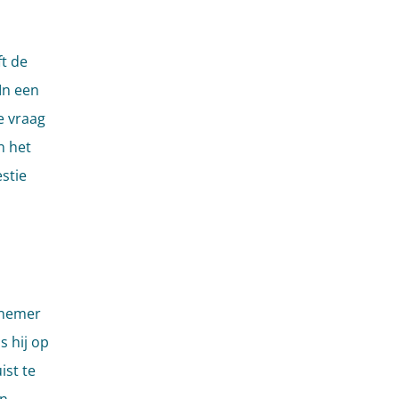
t de
In een
e vraag
n het
stie
knemer
s hij op
ist te