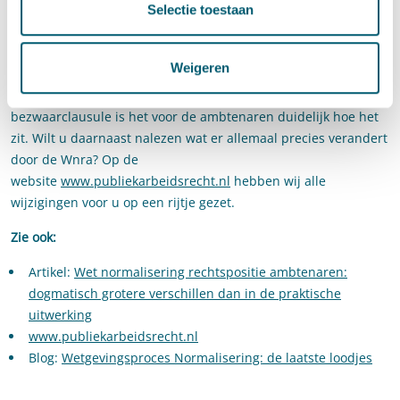
Selectie toestaan
bekendmaking van dit besluit een bezwaarschrift kunt
indienen en een eventueel bezwaarschrift ook als zodanig
behandeld zal worden.
”
Weigeren
Door het opnemen van het overgangsrecht in de
bezwaarclausule is het voor de ambtenaren duidelijk hoe het
zit. Wilt u daarnaast nalezen wat er allemaal precies verandert
door de Wnra? Op de
website
www.publiekarbeidsrecht.nl
hebben wij alle
wijzigingen voor u op een rijtje gezet.
Zie ook:
Artikel:
Wet normalisering rechtspositie ambtenaren:
dogmatisch grotere verschillen dan in de praktische
uitwerking
www.publiekarbeidsrecht.nl
Blog:
Wetgevingsproces Normalisering: de laatste loodjes