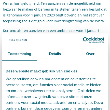
Wnra, hun geldigheid. Ten aanzien van de mogelijkheid om
bezwaar te maken of beroep in te stellen tegen een besluit dat
is genomen vóór 1 januari 2020 blijft bovendien het recht van
toepassing zoals dat gold vóór inwerkingtreding van de Wnra.
Kortom: als ten aanzien van een ambtenaar vóór 1 januari
2020 een besluit wordt genomen, geldt voor het hele traject
daarna - dus bezwaar, beroep en hoger beroep - de
bestuursrechtelijke procedure uit de Algemene wet
Toestemming
Details
Over
bestuursrecht.
Indien vóór 1 januari 2020 bijvoorbeeld een ontslagbesluit is
genomen, kan de ambtenaar dus nog in bezwaar, beroep en
Deze website maakt gebruik van cookies
hoger beroep tegen dit ontslagbesluit. Het toepasselijke
We gebruiken cookies om content en advertenties te
regime verandert derhalve ook niet op het moment dat het
personaliseren, om functies voor social media te bieden
bestuursorgaan een beslissing op bezwaar neemt ná 1 januari
en om ons websiteverkeer te analyseren. Ook delen we
2020 ten aanzien van een (primair) besluit dat is genomen
informatie over uw gebruik van onze site met onze
vóór 1 januari 2020. Het bestuursrecht blijft ook in dat
partners voor social media, adverteren en analyse. Deze
scenario van toepassing.
partners kunnen deze gegevens combineren met andere