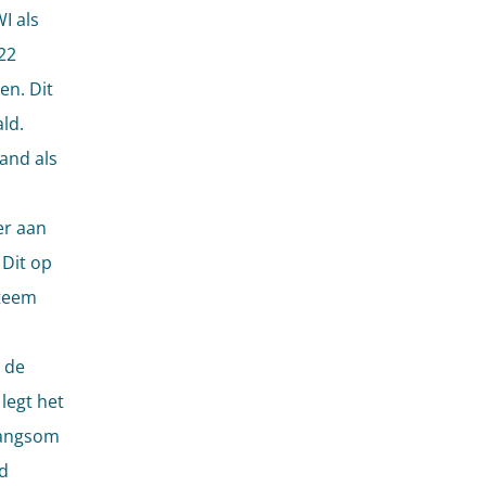
I als
22
en. Dit
ld.
and als
er aan
 Dit op
steem
 de
legt het
wangsom
d