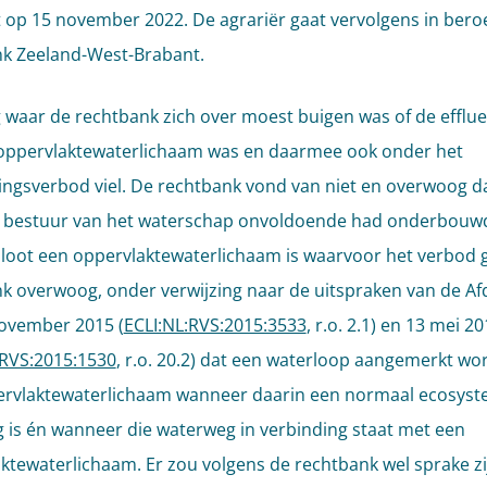
t op 15 november 2022. De agrariër gaat vervolgens in beroe
k Zeeland-West-Brabant.
 waar de rechtbank zich over moest buigen was of de efflue
oppervlaktewaterlichaam was en daarmee ook onder het
ingsverbod viel. De rechtbank vond van niet en overwoog d
s bestuur van het waterschap onvoldoende had onderbouw
sloot een oppervlaktewaterlichaam is waarvoor het verbod 
k overwoog, onder verwijzing naar de uitspraken van de Af
ovember 2015 (
ECLI:NL:RVS:2015:3533
, r.o. 2.1) en 13 mei 2
:RVS:2015:1530
, r.o. 20.2) dat een waterloop aangemerkt wor
ervlaktewaterlichaam wanneer daarin een normaal ecosys
 is én wanneer die waterweg in verbinding staat met een
ktewaterlichaam. Er zou volgens de rechtbank wel sprake zi