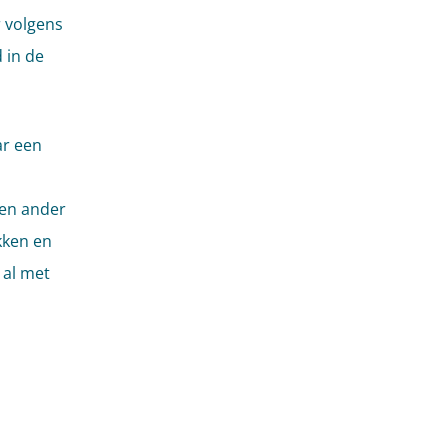
 volgens
 in de
ar een
een ander
kken en
 al met