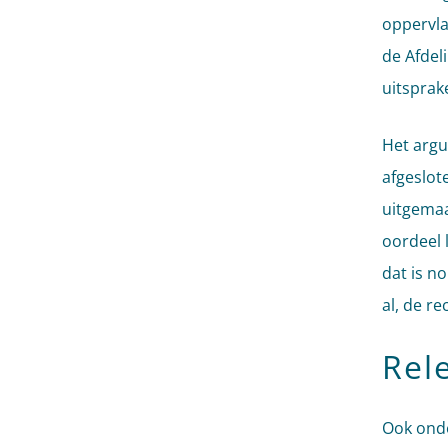
oppervla
de Afdel
uitsprak
Het argu
afgeslot
uitgemaa
oordeel 
dat is n
al, de r
Rel
Ook onde