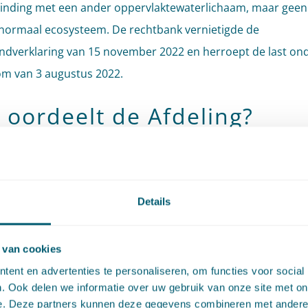
inding met een ander oppervlaktewaterlichaam, maar geen
normaal ecosysteem. De rechtbank vernietigde de
dverklaring van 15 november 2022 en herroept de last on
m van 3 augustus 2022.
 oordeelt de Afdeling?
ort oordeelt de Afdeling dat de effluentsloot
wel
moet worde
kt als een (onderdeel van een) oppervlaktewaterlichaam.
Details
ing begint met de overweging dat, uit de jurisprudentie die
k is aangehaald, niet volgt dat er sprake is van
cumulatieve
 van cookies
rden waaraan een waterloop moet voldoen om deze als ee
ent en advertenties te personaliseren, om functies voor social
tewaterlichaam aan te merken. Uit artikel 1.1, lid 1, van de
. Ook delen we informatie over uw gebruik van onze site met on
e. Deze partners kunnen deze gegevens combineren met andere i
 en artikel 1.1, onder m, van de Keur volgt volgens de Afdel