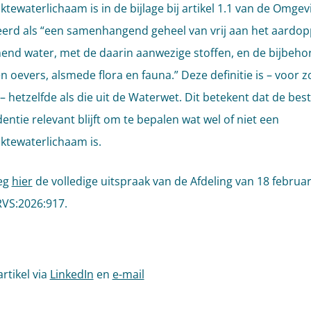
ktewaterlichaam is in de bijlage bij artikel 1.1 van de Omge
eerd als “een samenhangend geheel van vrij aan het aardop
nd water, met de daarin aanwezige stoffen, en de bijbeh
 oevers, alsmede flora en fauna.” Deze definitie is – voor z
 – hetzelfde als die uit de Waterwet. Dit betekent dat de be
entie relevant blijft om te bepalen wat wel of niet een
ktewaterlichaam is.
eg
hier
de volledige uitspraak van de Afdeling van 18 februar
RVS:2026:917.
artikel via
LinkedIn
en
e-mail