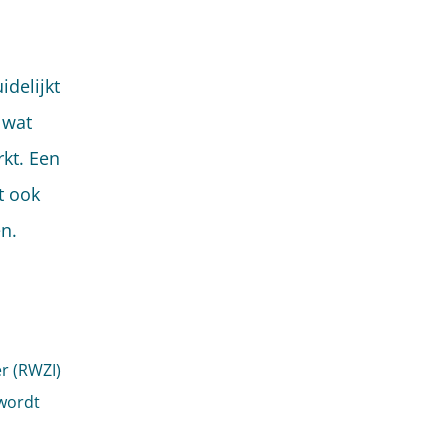
delijkt
 wat
kt. Een
t ook
n.
r (RWZI)
 wordt