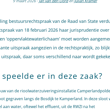
9 maart 2026
·
Jan van den Oord
en
Julian Kramer
ling bestuursrechtspraak van de Raad van State verdui
itspraak van 18 februari 2026 haar jurisprudentie over
en ‘oppervlaktewaterlichaam’ moet worden aangemer
ante uitspraak aangezien in de rechtspraktijk, zo blijk
e uitspraak, daar soms verschillend naar wordt gekeke
 speelde er in deze zaak?
uw van de rioolwaterzuiveringsinstallatie Camperlandpolde
loot gegraven langs de Bosdijk te Kamperland. In deze sloot
l aan water, oftewel het effluent, uit de RWZI na het