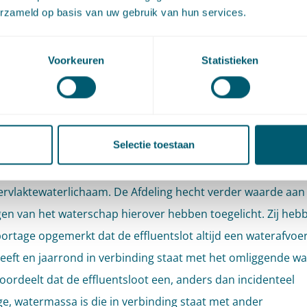
erzameld op basis van uw gebruik van hun services.
nhangend geheel van vrij aan het aardoppervlak voorkom
 beginsel een (onderdeel van een) oppervlaktewaterlichaam 
Voorkeuren
Statistieken
ng stelt vervolgens vast dat de effluentsloot een sloot is va
 200 meter lang waarin het teveel aan effluent uit de RWZI
 In deze sloot is door de agrariër een stuw aangebracht. Als 
Selectie toestaan
er op de sloot wordt geloosd, stroomt het water via een sy
en uiteindelijk in het Veerse Meer, dat zonder meer kwalific
rvlaktewaterlichaam. De Afdeling hecht verder waarde aan
en van het waterschap hierover hebben toegelicht. Zij hebb
ortage opgemerkt dat de effluentslot altijd een waterafvo
heeft en jaarrond in verbinding staat met het omliggende wa
 oordeelt dat de effluentsloot een, anders dan incidenteel
e, watermassa is die in verbinding staat met ander