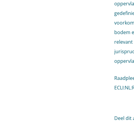
oppervla
gedefini
voorkome
bodem en
relevant
jurisprud
oppervla
Raadple
ECLI:NL:
Deel dit 