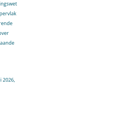
vingswet
pervlak
orende
over
staande
i 2026,