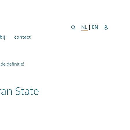
ENGLISH SITE 
NL
NEDERLANDSE SITE
|
EN
bij
contact
e definitie!
an State