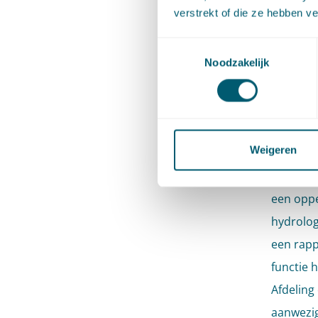
verstrekt of die ze hebben v
een same
water in
Toestemmingsselectie
Noodzakelijk
De Afdeli
ongeveer
geloosd.
Weigeren
veel wat
waterweg
een oppe
hydrolog
een rapp
functie 
Afdeling
aanwezig