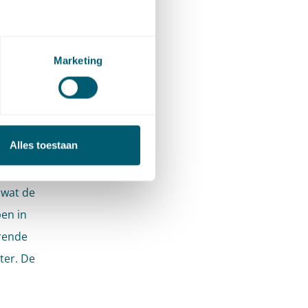
end
is.
Marketing
n
 wordt
er te
Alles toestaan
steem van
eert als
 wat de
en in
erende
ter. De