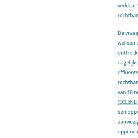
verklaar
rechtban
De vraag
wel een 
onttrekk
dagelijk
effluent
rechtban
van 18 n
(
ECLI:NL
een opp
aanwezig
oppervla