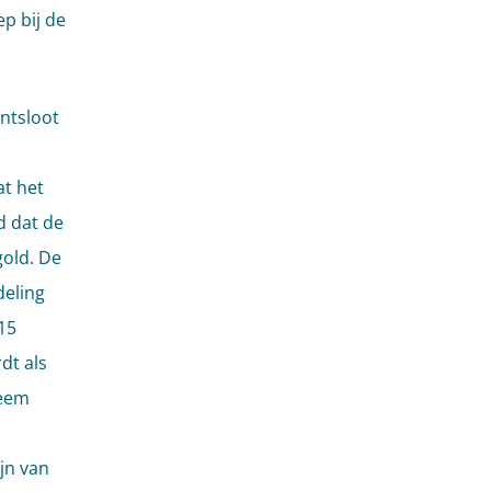
p bij de
ntsloot
at het
d dat de
gold. De
deling
015
dt als
teem
jn van