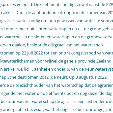
gsproces geloosd. Deze effluentsloot ligt zowel naast de RZW
n akker. Door de aanhoudende droogte in de zomer van 20
grariërs water nodig om hun gewassen van water te voorzi
rd onder meer uit sloten, waterlopen en uit de grond gehaa
t waterpeil in de sloten en waterlopen en de grondwaterst
iervan daalde, besloot de dijkgraaf van het waterschap
tromen op 22 juli 2022 tot een onttrekkingsverbod van wat
ktewaterlichamen voor vrijwel de gehele provincie Zeeland.
n artikel 4.4, lid 1, aanhef en onder b, van de Keur watersy
ap Scheldestromen 2012 (de Keur). Op 3 augustus 2022
erde de toezichthouder van het waterschap dat de agrariër
regende met water uit de effluentsloot en nog dezelfde dag 
s bestuur van het waterschap de agrariër een last onder d
grariër gaat in bezwaar, wat het dagelijks bestuur ongegron