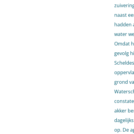
zuiverin
naast ee
hadden a
water we
Omdat he
gevolg h
Scheldes
oppervla
grond va
Watersch
constate
akker be
dagelijk
op. De a