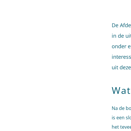
De Afde
in de u
onder e
interess
uit dez
Wat
Na de bo
is een s
het tevee