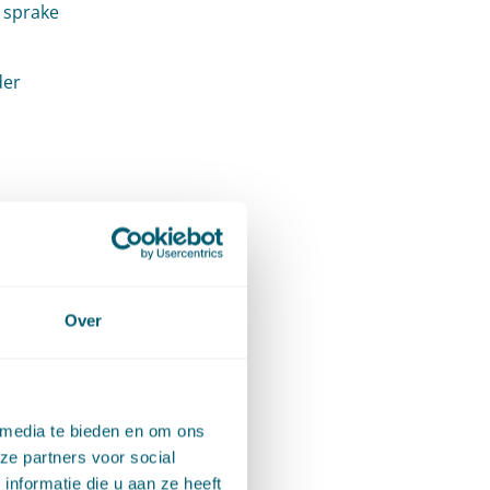
 sprake
der
n
Over
 door de
n
 media te bieden en om ons
ze partners voor social
nformatie die u aan ze heeft
ing dat