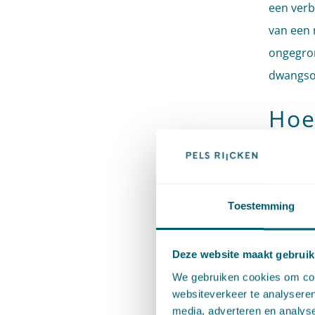
een verb
van een 
ongegron
dwangso
Hoe
In het k
aangemer
Toestemming
De Afdel
rechtban
Deze website maakt gebruik
voorwaa
We gebruiken cookies om cont
oppervlak
websiteverkeer te analyseren
media, adverteren en analys
Waterwet