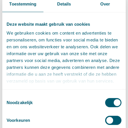
Privégedragingen voor de Wnra
Toestemming
Details
Over
Dat privégedragingen van ambtenaren kunnen doorwerken in
de arbeidsrelatie was volgens vaste jurisprudentie van de
Deze website maakt gebruik van cookies
Centrale Raad van Beroep (Raad) ook al zo vóór de invoering
We gebruiken cookies om content en advertenties te
van de Wnra. Zo oordeelde de Raad in een zaak waarin een
personaliseren, om functies voor social media te bieden
parketsecretaris
vanwege het frauderen met postadressen en
en om ons websiteverkeer te analyseren. Ook delen we
gesjoemel met zijn belastingaangifte strafontslag kreeg, dat de
informatie over uw gebruik van onze site met onze
omstandigheid dat de gedragingen hebben plaatsgevonden in
partners voor social media, adverteren en analyse. Deze
de privésfeer en niet in het kader van uitoefening van zijn
partners kunnen deze gegevens combineren met andere
functie niet betekende dat die gedragingen hem niet als
informatie die u aan ze heeft verstrekt of die ze hebben
plichtsverzuim zouden kunnen worden verweten. Een ander
verzameld op basis van uw gebruik van hun services.
voorbeeld is dat van een ambtenaar van de
belastingdienst
die het extra werd aangerekend dat hij zijn
Toestemmingsselectie
eigen belastingaangifte onjuist invulde. In dit laatste geval
Noodzakelijk
oordeelde de Raad dat de gedraging van de ambtenaar het
aanzien en de geloofwaardigheid van de Belastingdienst
ernstig schaadde. Bij beide beschreven gedragingen was
Voorkeuren
sprake van een nauwe band tussen de privégedraging en de