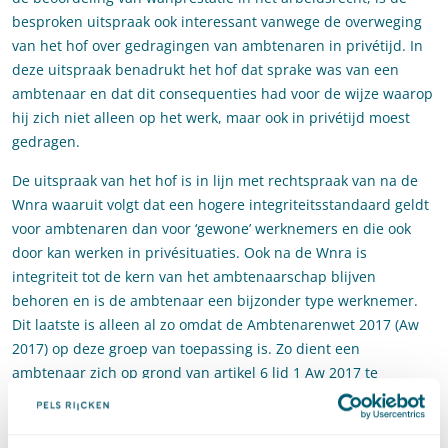
besproken uitspraak ook interessant vanwege de overweging
van het hof over gedragingen van ambtenaren in privétijd. In
deze uitspraak benadrukt het hof dat sprake was van een
ambtenaar en dat dit consequenties had voor de wijze waarop
hij zich niet alleen op het werk, maar ook in privétijd moest
gedragen.
De uitspraak van het hof is in lijn met rechtspraak van na de
Wnra waaruit volgt dat een hogere integriteitsstandaard geldt
voor ambtenaren dan voor ‘gewone’ werknemers en die ook
door kan werken in privésituaties. Ook na de Wnra is
integriteit tot de kern van het ambtenaarschap blijven
behoren en is de ambtenaar een bijzonder type werknemer.
Dit laatste is alleen al zo omdat de Ambtenarenwet 2017 (Aw
2017) op deze groep van toepassing is. Zo dient een
ambtenaar zich op grond van artikel 6 lid 1 Aw 2017 te
gedragen zoals een goed ambtenaar betaamt en legt hij op
grond van artikel 7 Aw 2017 een eed of belofte af.