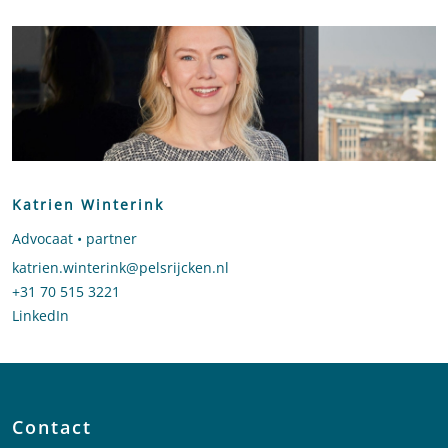
Katrien Winterink
Advocaat • partner
Stuur een e-mail naar Katrien Winterink
katrien.winterink@pelsrijcken.nl
Bel naar Katrien Winterink
+31 70 515 3221
LinkedIn
profiel van Katrien Winterink
Contact