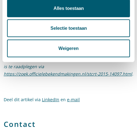
van IenM in overleg met VNO-NCW en MKB-Nederland
Alles toestaan
onderzoeken welke mogelijkheden de staatssteunregels
(Algemene Groepsvrijstellingsverordening) bieden om ruimere
subsidiemogelijkheden te bieden aan eigenaren/erfpachters,
Selectie toestaan
onder meer in gebieden met gebiedsgericht
grondwaterbeheer.
Weigeren
Het ‘Convenant Bodem en Bedrijfsleven 2015’ is op 28 mei 2015
gepubliceerd in de Staatscourant, Nr. 14097. De volledige tekst
is te raadplegen via
https://zoek.officielebekendmakingen.nl/stcrt-2015-14097.html
.
Deel dit artikel via
LinkedIn
en
e-mail
Contact