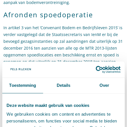
aanpak van bodemverontreiniging.
Afronden spoedoperatie
In artikel 3 van het ‘Convenant Bodem en Bedrijfsleven 2015’ is
verder vastgelegd dat de Staatssecretaris van IenM er bij de
bevoegd gezagsinstanties op zal aandringen dat uiterlijk op 31
december 2016 ten aanzien van alle op de MTR 2013-lijsten
opgenomen spoedlocaties een beschikking ernst en spoed is
genomen en dat uiterlijk op 31 december 2018 ten aanzien
van alle KRW grondwater spoedlocaties een beschikking ernst
en spoed is genomen. Daartegenover zullen VNO-NCW en
MKB-Nederland zich inspannen om bedrijven te bewegen om
Toestemming
Details
Over
mee te werken aan de voor de beschikking benodigde
onderzoeken en alle bij hen in gebruik zijnde spoedlocaties
uiterlijk op 31 december 2020 te saneren of te beheersen
Deze website maakt gebruik van cookies
volgens de regels van de Wet bodembescherming.
We gebruiken cookies om content en advertenties te
Nadere afspraken over
personaliseren, om functies voor social media te bieden