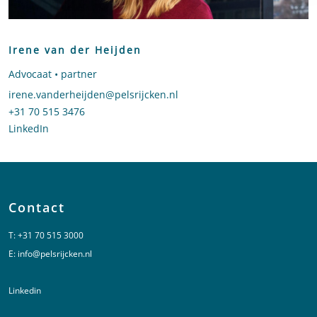
Irene van der Heijden
Advocaat • partner
Stuur een e-mail naar Irene van der Heijden
irene.vanderheijden@pelsrijcken.nl
Bel naar Irene van der Heijden
+31 70 515 3476
LinkedIn
profiel van Irene van der Heijden
Contact
T:
+31 70 515 3000
E:
info@pelsrijcken.nl
Linkedin