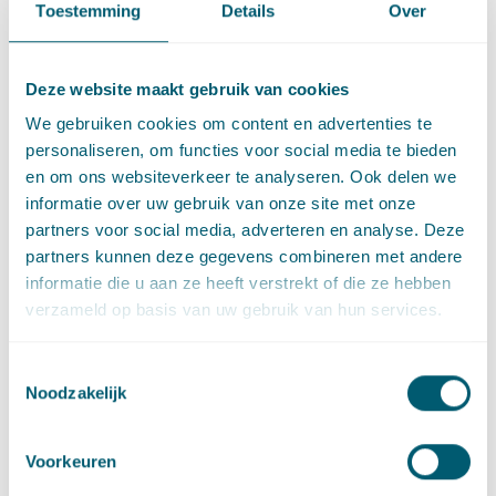
Toestemming
Details
Over
uitspraak?
De uitspraak onderstreept dat, als een besluit tot schade leidt
Deze website maakt gebruik van cookies
die mogelijk moet worden vergoed, die schade in principe in
We gebruiken cookies om content en advertenties te
een afzonderlijke procedure aan de orde moet komen. Het kan
personaliseren, om functies voor social media te bieden
dan gaan om een verzoekschriftprocedure als bedoeld in
en om ons websiteverkeer te analyseren. Ook delen we
artikel 8:88 van de Awb, als het schadeveroorzakende besluit
informatie over uw gebruik van onze site met onze
onrechtmatig is. Moet het schadeveroorzakende besluit
partners voor social media, adverteren en analyse. Deze
rechtmatig worden geacht, zoals in dit geval, waarin het
partners kunnen deze gegevens combineren met andere
besluit in stand is gebleven bij de rechter, dan kan een
informatie die u aan ze heeft verstrekt of die ze hebben
verzoek om nadeelcompensatie worden gedaan. Het op deze
verzameld op basis van uw gebruik van hun services.
wijze “doorschuiven” van de schade mag alleen niet als de
schade onevenredig groot is. Die onevenredigheid kan alleen
worden opgelost door in het besluit zelf een compensatie te
Toestemmingsselectie
Noodzakelijk
regelen. Die situatie is maar zelden aan de orde.
ABRvS 5 oktober 2022,
ECLI:NL:RVS:2022:2860
.
Voorkeuren
Deze publicatie maakte onderdeel uit van de nieuwsbrief