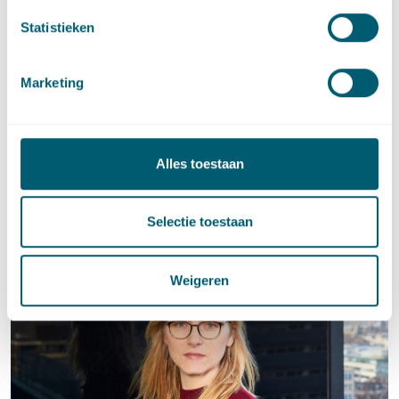
bestuursrechtelijke schadevergoeding november 2022.
Statistieken
Marketing
Deel dit artikel via
LinkedIn
en
e-mail
#
Schade
Social tags
Alles toestaan
Selectie toestaan
Contact
Weigeren