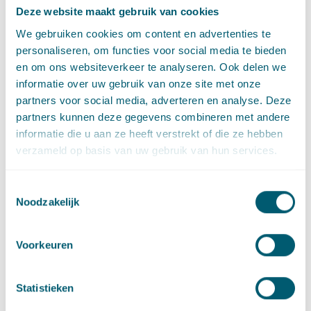
2019
over de kinderopvangtoeslag waarin zij “omging”. Voor
Deze website maakt gebruik van cookies
beginselconforme uitleg van de wet is echter alleen plaats als
We gebruiken cookies om content en advertenties te
de wettelijke regeling daarvoor ruimte biedt.
personaliseren, om functies voor social media te bieden
Als beginselconforme toepassing niet mogelijk is, kan contra
en om ons websiteverkeer te analyseren. Ook delen we
legem toepassing van rechtsbeginselen en ongeschreven recht
informatie over uw gebruik van onze site met onze
in uitzonderlijke gevallen uitkomst bieden. Voor contra legem
partners voor social media, adverteren en analyse. Deze
toepassing is plaats als de wetgever bepaalde gevallen bij de
partners kunnen deze gegevens combineren met andere
totstandkoming van een wet niet voor ogen heeft gehad, zoals
informatie die u aan ze heeft verstrekt of die ze hebben
in de zogeheten ‘
Doorbraakarresten
’ is geoordeeld. Dit is in lijn
verzameld op basis van uw gebruik van hun services.
met hetgeen staatsraden AG Wattel en Widdershoven in hun
conclusie van 7 juli 2021 opmerkten over de mogelijkheden om
Toestemmingsselectie
een onevenredige toepassing van een wet in formele zin te
Noodzakelijk
vermijden.
De vraag of de wetgever bepaalde omstandigheden onder
Voorkeuren
ogen heeft gezien laat zich niet altijd makkelijk beantwoorden.
Staatsraden AG Wattel en Widdershoven leggen de lat hiervoor
Statistieken
hoog: pas als in de parlementaire geschiedenis
ondubbelzinnig uitdrukking is gegeven aan de welbewuste