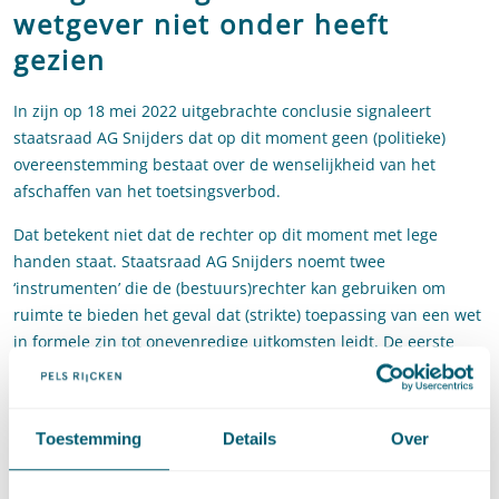
wetgever niet onder heeft
gezien
In zijn op 18 mei 2022 uitgebrachte conclusie signaleert
staatsraad AG Snijders dat op dit moment geen (politieke)
overeenstemming bestaat over de wenselijkheid van het
afschaffen van het toetsingsverbod.
Dat betekent niet dat de rechter op dit moment met lege
handen staat. Staatsraad AG Snijders noemt twee
‘instrumenten’ die de (bestuurs)rechter kan gebruiken om
ruimte te bieden het geval dat (strikte) toepassing van een wet
in formele zin tot onevenredige uitkomsten leidt. De eerste
manier waarop de rechter dit kan doen is door een wet
‘beginsel conform’ uit te leggen. Beginselconforme uitleg van
de wet houdt in dat de wet op zo’n manier wordt uitgelegd dat
Toestemming
Details
Over
het resultaat verenigbaar is met algemene rechtsbeginselen.
Denk hierbij aan de
uitspraken van de Afdeling van 23 oktober