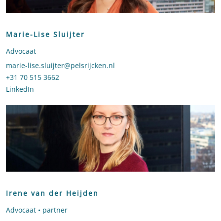
Marie-Lise Sluijter
Advocaat
Stuur een e-mail naar Marie-Lise Sluijter
marie-lise.sluijter@pelsrijcken.nl
Bel naar Marie-Lise Sluijter
+31 70 515 3662
LinkedIn
profiel van Marie-Lise Sluijter
Irene van der Heijden
Advocaat • partner