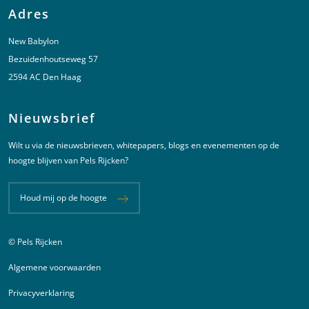
Adres
New Babylon
Bezuidenhoutseweg 57
2594 AC Den Haag
Nieuwsbrief
Wilt u via de nieuwsbrieven, whitepapers, blogs en evenementen op de
hoogte blijven van Pels Rijcken?
Houd mij op de hoogte
© Pels Rijcken
Juridische informatie
Algemene voorwaarden
Privacyverklaring