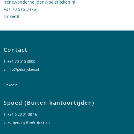
Stuur een e-mail naar Irene van der Heijden
irene.vanderheijden@pelsrijcken.nl
Bel naar Irene van der Heijden
+31 70 515 3476
LinkedIn
profiel van Irene van der Heijden
Contact
T:
+31 70 515 3000
E:
info@pelsrijcken.nl
Linkedin
Spoed (Buiten kantoortijden)
T:
+31 6 20 01 08 16
E:
kortgeding@pelsrijcken.nl