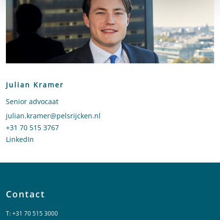
Julian Kramer
Senior advocaat
Stuur een e-mail naar Julian Kramer
julian.kramer@pelsrijcken.nl
Bel naar Julian Kramer
+31 70 515 3767
LinkedIn
profiel van Julian Kramer
Contact
T:
+31 70 515 3000