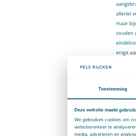
aangebra
allerlei
maar bij
zouden z
eindeloo
enige aa
wetsvoor
ook besl
nemen. V
Toestemming
projectu
college 
Deze website maakt gebruik
beperkte
We gebruiken cookies om cont
wethoude
websiteverkeer te analyseren
nemen.
media, adverteren en analys