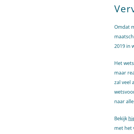
Ver
Omdat me
maatscha
2019 in 
Het wets
maar rea
zal veel
wetsvoor
naar all
Bekijk
hi
met het 