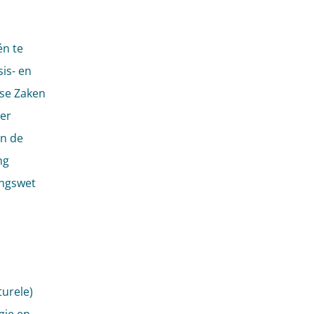
n te
is- en
dse Zaken
mer
an de
ng
ingswet
turele)