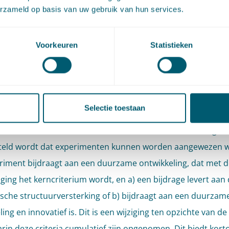
erzameld op basis van uw gebruik van hun services.
etsvoorstel regelt verder dat het toevoegen van nieuwe 
cten aan bestaande experimenten voortaan kan bij ministeri
Voorkeuren
Statistieken
. Dat levert een versnelling en versimpeling op ten opzichte
procedure, waarbij alleen de weg van de algemene maatrege
(AMvB) kan worden gevolgd.
Selectie toestaan
erde verruimt het wetsvoorstel de toelatingscriteria voo
enten en kan van meer wetten dan voorheen worden afgew
teld wordt dat experimenten kunnen worden aangewezen 
riment bijdraagt aan een duurzame ontwikkeling, dat met 
iging het kerncriterium wordt, en a) een bijdrage levert aan
che structuurversterking of b) bijdraagt aan een duurzam
ing en innovatief is. Dit is een wijziging ten opzichte van de
rin deze criteria cumulatief zijn opgenomen. Dit biedt kor