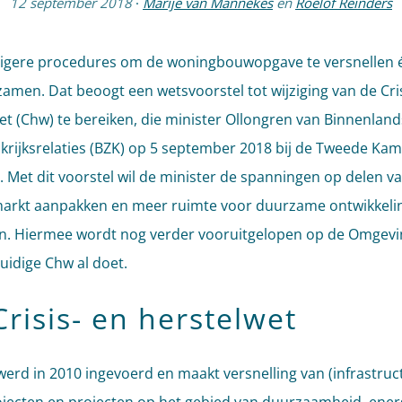
12 september 2018
·
Marije van Mannekes
en
Roelof Reinders
gere procedures om de woningbouwopgave te versnellen é
amen. Dat beoogt een wetsvoorstel tot wijziging van de Cris
et (Chw) te bereiken, die minister Ollongren van Binnenlan
krijksrelaties (BZK) op 5 september 2018 bij de Tweede Ka
. Met dit voorstel wil de minister de spanningen op delen v
arkt aanpakken en meer ruimte voor duurzame ontwikkeli
n. Hiermee wordt nog verder vooruitgelopen op de Omgev
uidige Chw al doet.
risis- en herstelwet
erd in 2010 ingevoerd en maakt versnelling van (infrastruc