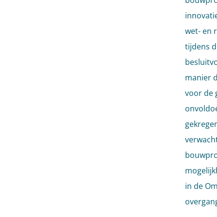
bouwproj
innovati
wet- en r
tijdens 
besluitv
manier d
voor de 
onvoldoe
gekregen
verwacht
bouwproj
mogelijk
in de Om
overgang