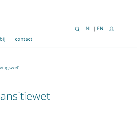
ENGLISH SITE 
NL
NEDERLANDSE SITE
|
EN
bij
contact
vingswet’
ansitiewet