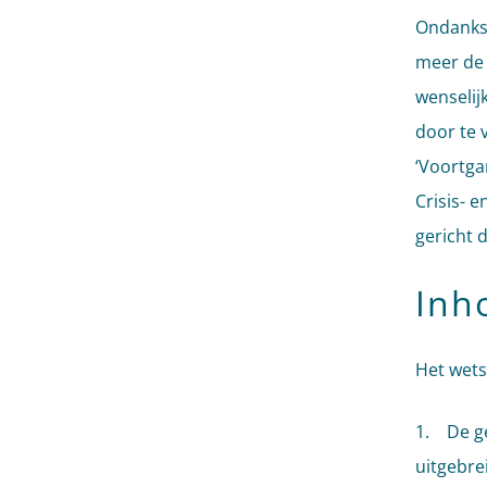
Ondanks 
meer de 
wenselij
door te 
‘Voortga
Crisis- e
gericht 
Inh
Het wets
1. De ge
uitgebrei