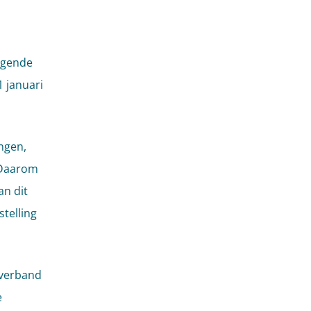
ngende
1 januari
ngen,
. Daarom
an dit
telling
 verband
e