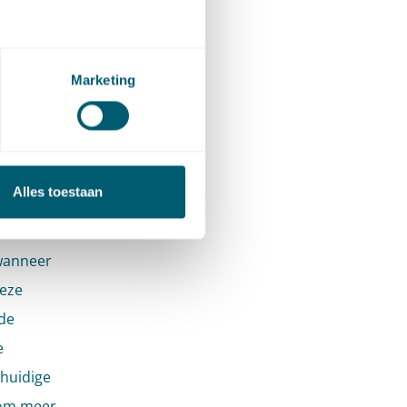
gebieden
ële
Marketing
 van de
l van
Alles toestaan
r nieuwe
eken.
wanneer
deze
 de
e
 huidige
tom meer