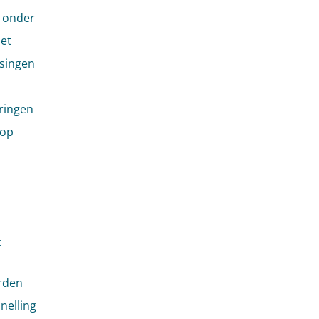
n onder
het
ssingen
aringen
rop
:
rden
nelling