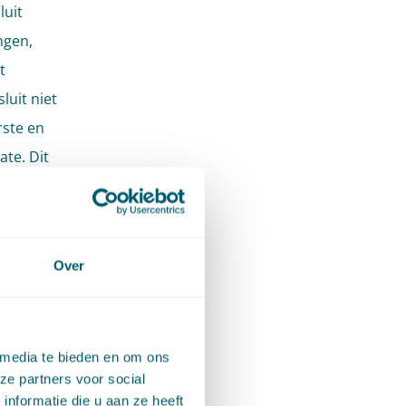
luit
ngen,
t
luit niet
rste en
ate. Dit
 door
 te
n een
Over
 het
immers
en
 media te bieden en om ons
n
ze partners voor social
nformatie die u aan ze heeft