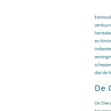
Eenvoudi
verduurz
herstelw
en Konin
indiende
woningm
scheppe
dan de h
De C
De Chw w