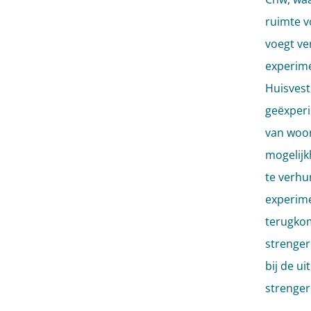
ruimte v
voegt ve
experim
Huisvest
geëxperi
van woo
mogelijk
te verhu
experime
terugkom
strenger
bij de u
strenger