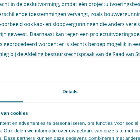
cht in de besluitvorming, omdat één projectuitvoeringsbes
 verschillende toestemmingen vervangt, zoals bouwvergunni
voorbeeld ook kap- en sloopvergunningen die anders vereis
ijn geweest. Daarnaast kan tegen een projectuitvoeringsbes
s geprocedeerd worden: er is slechts beroep mogelijk in ee
nleg bij de Afdeling bestuursrechtspraak van de Raad van St
stel verruimt het gebruik van het projectuitvoeringsbesluit
uiten in het kader van de Wet natuurbescherming daarin op
erder stelt het voor om de bevoegdheid tot het nemen va
Details
itvoeringsbesluit te verschuiven van de gemeenteraad naar
van burgemeester en wethouders. De gemeenteraad heeft 
 van cookies
 vergaderfrequenties, waar het college van burgemeester 
ent en advertenties te personaliseren, om functies voor social
rs betrekkelijk eenvoudig een projectuitvoeringsbesluit ka
. Ook delen we informatie over uw gebruik van onze site met on
e. Deze partners kunnen deze gegevens combineren met andere i