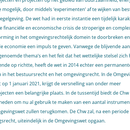
ecten en projecten op het gebied van duurzaamheid, ener
e mogelijk, door middels ‘experimenten’ af te wijken van be
egelgeving. De wet had in eerste instantie een tijdelijk kara
de financiële en economische crisis de stroperige en comple
orming in het omgevingsrechtelijk domein te doorbreken en
e economie een impuls te geven. Vanwege de blijvende aa
genoemde thema’s en het feit dat het wettelijke stelsel zich 
nde op richtte, heeft de wet in 2014 echter een permanent
 in het bestuursrecht en het omgevingsrecht. In de Omgev
 op 1 januari 2021, krijgt de versnelling van onder meer
ecten een belangrijke plaats. In de tussentijd biedt de Chw
heden om nu al gebruik te maken van een aantal instrumen
gevingswet zullen terugkomen. De Chw zal, na een periode
srecht, uiteindelijk in de Omgevingswet opgaan.