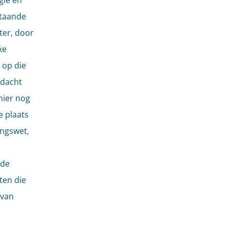
gie en
staande
kter, door
xe
 op die
ndacht
hier nog
e plaats
ingswet,
 de
ten die
 van