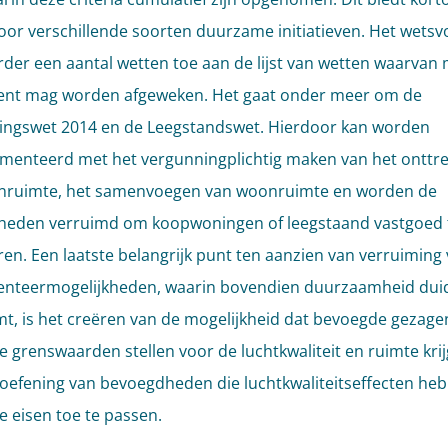
oor verschillende soorten duurzame initiatieven. Het wetsv
rder een aantal wetten toe aan de lijst van wetten waarvan
ent mag worden afgeweken. Het gaat onder meer om de
ingswet 2014 en de Leegstandswet. Hierdoor kan worden
menteerd met het vergunningplichtig maken van het onttr
nruimte, het samenvoegen van woonruimte en worden de
heden verruimd om koopwoningen of leegstaand vastgoed ti
ren. Een laatste belangrijk punt ten aanzien van verruiming
nteermogelijkheden, waarin bovendien duurzaamheid duid
t, is het creëren van de mogelijkheid dat bevoegde gezage
e grenswaarden stellen voor de luchtkwaliteit en ruimte kr
itoefening van bevoegdheden die luchtkwaliteitseffecten he
e eisen toe te passen.