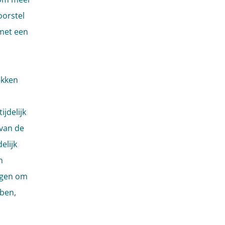
oorstel
 met een
ekken
jdelijk
 van de
elijk
n
ijgen om
bben,