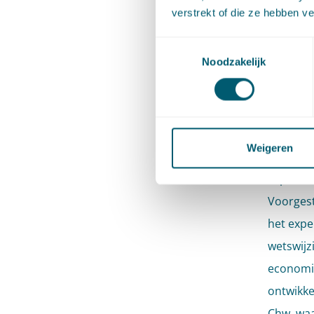
verstrekt of die ze hebben v
2. Het w
Toestemmingsselectie
of proje
Noodzakelijk
regeling
huidige 
bestuur 
Weigeren
3. Ten d
experim
Voorges
het expe
wetswijz
economis
ontwikkel
Chw, waa