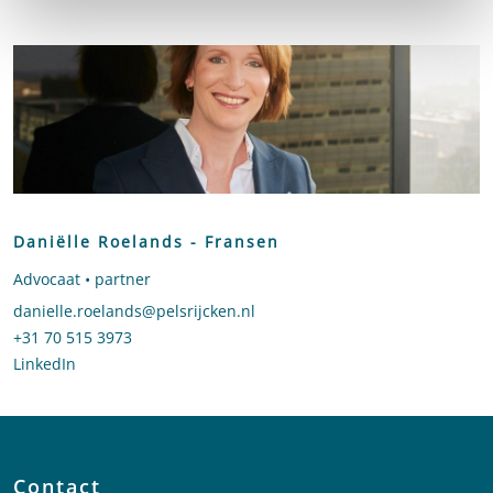
Daniëlle Roelands - Fransen
Advocaat • partner
Stuur een e-mail naar Daniëlle Roelands - Fransen
danielle.roelands@pelsrijcken.nl
Bel naar Daniëlle Roelands - Fransen
+31 70 515 3973
LinkedIn
profiel van Daniëlle Roelands - Fransen
Contact