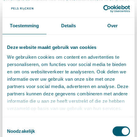
(gedeeltelijk) wijzigen van een bestemmingsplan in te dienen.
Consequentie: mogelijke
vertragende werking
Toestemming
Details
Over
instructieregels
Deze website maakt gebruik van cookies
Het wetsvoorstel kan wel gevolgen hebben voor
instructieregels en aanwijzingsbesluiten met instructies voor
We gebruiken cookies om content en advertenties te
de inhoud van bestemmingsplannen. Een instructie kan
personaliseren, om functies voor social media te bieden
inhouden dat de gemeente een bepaalde aanpassing bij een
en om ons websiteverkeer te analyseren. Ook delen we
eerstvolgende herziening van een bestemmingsplan moet
informatie over uw gebruik van onze site met onze
doorvoeren. Door het schrappen van de actualiseringsplicht
partners voor social media, adverteren en analyse. Deze
kan het doorvoeren van die verandering lang op zich laten
partners kunnen deze gegevens combineren met andere
wachten.
informatie die u aan ze heeft verstrekt of die ze hebben
verzameld op basis van uw gebruik van hun services.
Tot slot
Toestemmingsselectie
Al met al vormt het wetsvoorstel een interessante en
Noodzakelijk
begrijpelijke ontwikkeling in de aanloop naar de