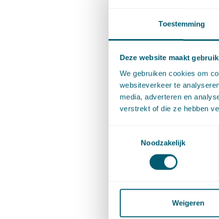
Toestemming
Deze website maakt gebruik
We gebruiken cookies om cont
websiteverkeer te analyseren
Het artik
media, adverteren en analys
verstrekt of die ze hebben v
voor Bes
Toestemmingsselectie
Noodzakelijk
Deel dit 
Cont
Weigeren