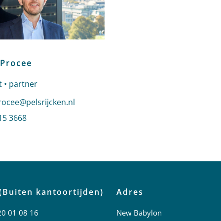
 Procee
 • partner
n e-mail naar Jelmer Procee
rocee@pelsrijcken.nl
 Jelmer Procee
15 3668
profiel van Jelmer Procee
(Buiten kantoortijden)
Adres
20 01 08 16
New Babylon