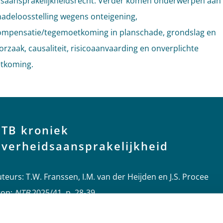
saansprakelijkheidsrecht. Verder komen onderwerpen aan
hadeloosstelling wegens onteigening,
ompensatie/tegemoetkoming in planschade, grondslag en
rzaak, causaliteit, risicoaanvaarding en onverplichte
tkoming.
TB kroniek
verheidsaansprakelijkheid
teurs: T.W. Franssen, I.M. van der Heijden en J.S. Procee
ron:
NTB
2025/41, p. 28-39.