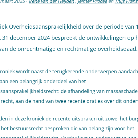
 maart 2025
·
Irene van der Heijden
,
Jelmer Procee
en
Thijs Fran
iek Overheidsaansprakelijkheid over de periode van 1 
t 31 december 2024 bespreekt de ontwikkelingen op 
van de onrechtmatige en rechtmatige overheidsdaad
kroniek wordt naast de terugkerende onderwerpen aandach
aan een belangrijk onderdeel van het
saansprakelijkheidsrecht: de afhandeling van massaschades
recht, aan de hand van twee recente oraties over dit onde
en in deze kroniek de recente uitspraken uit zowel het burg
s het bestuursrecht besproken die van belang zijn voor het