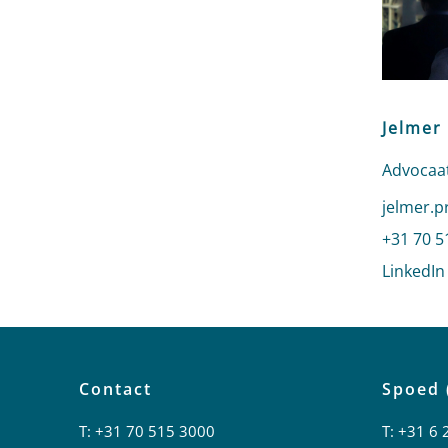
Jelmer
Advocaat
Stuur ee
jelmer.p
Bel naar
+31 70 5
LinkedIn
Contact
Spoed 
T:
+31 70 515 3000
T:
+31 6 