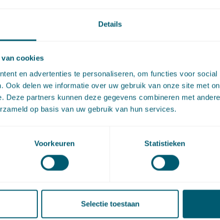
Downloaden
Details
 van cookies
ent en advertenties te personaliseren, om functies voor social
. Ook delen we informatie over uw gebruik van onze site met on
el is ook in te zien via Kluwer InView Legal:
Nederlands Tijdsc
e. Deze partners kunnen deze gegevens combineren met andere i
erzameld op basis van uw gebruik van hun services.
tuursrecht, Overheidsaansprakelijkheid | InView Legal
Voorkeuren
Statistieken
artikel via
LinkedIn
en
e-mail
act
Selectie toestaan