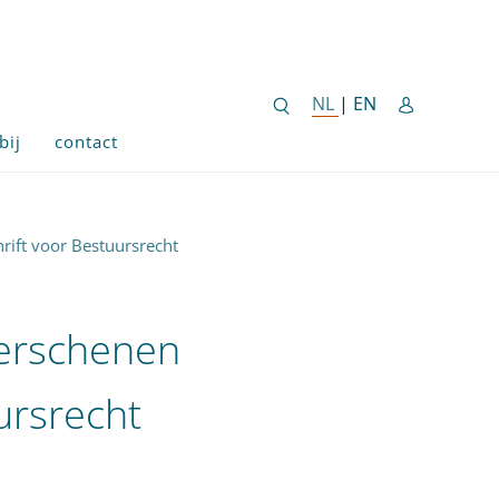
ENGLISH SITE 
NL
NEDERLANDSE SITE
|
EN
bij
contact
rift voor Bestuursrecht
verschenen
ursrecht