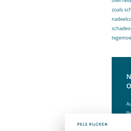
overheid
zoals sc
nadeelc
schadeoo
tegemoe
N
O
Au
B