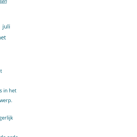
ssen
juli
het
.
t
 in het
rwerp.
erlijk