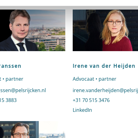
Franssen
Irene van der Heijden
 • partner
Advocaat • partner
n e-mail naar Thijs Franssen
anssen@pelsrijcken.nl
Stuur een e-mail naar Irene
irene.vanderheijden@pelsrij
 Thijs Franssen
15 3883
Bel naar Irene van der Heij
+31 70 515 3476
profiel van Thijs Franssen
LinkedIn
profiel van Irene v