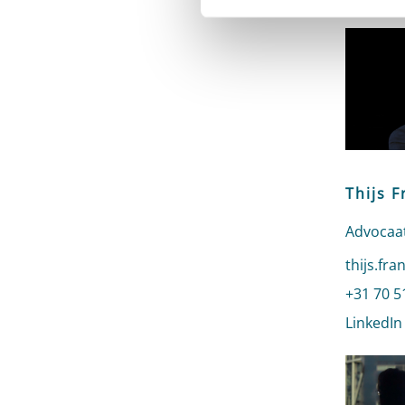
Thijs 
Advocaat
Stuur ee
thijs.fr
Bel naar
+31 70 5
LinkedIn