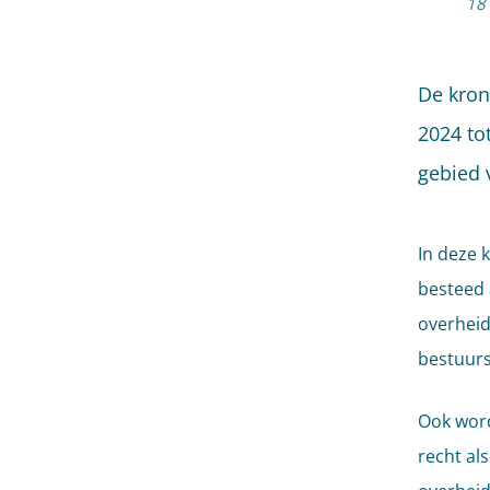
18
De kron
2024 to
gebied 
In deze 
besteed 
overheid
bestuurs
Ook word
recht al