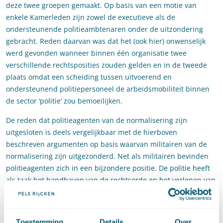
deze twee groepen gemaakt. Op basis van een motie van
enkele Kamerleden zijn zowel de executieve als de
ondersteunende politieambtenaren onder de uitzondering
gebracht. Reden daarvan was dat het (ook hier) onwenselijk
werd gevonden wanneer binnen één organisatie twee
verschillende rechtsposities zouden gelden en in de tweede
plaats omdat een scheiding tussen uitvoerend en
ondersteunend politiepersoneel de arbeidsmobiliteit binnen
de sector ‘politie’ zou bemoeilijken.
De reden dat politieagenten van de normalisering zijn
uitgesloten is deels vergelijkbaar met de hierboven
beschreven argumenten op basis waarvan militairen van de
normalisering zijn uitgezonderd. Net als militairen bevinden
politieagenten zich in een bijzondere positie. De politie heeft
als taak het handhaven van de rechtsorde en het verlenen van
hulp aan hen die dat nodig hebben. Om deze taak goed te
kunnen uitoefenen gelden voor politieagenten bijzondere
regels, bijvoorbeeld voor het wapengebruik maar ook voor het
Toestemming
Details
Over