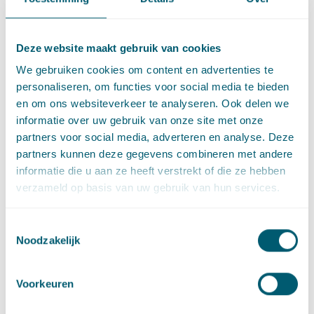
gedrag van politieagenten in hun vrije tijd. Een politieagent
moet ook in zijn vrije tijd optreden wanneer dit redelijkerwijs
is vereist. Hij kan zich dan niet beroepen op het feit dat hij op
Deze website maakt gebruik van cookies
dat moment niet in dienst is. Vanwege deze en andere
We gebruiken cookies om content en advertenties te
bijzonderheden heeft de wetgever er voor gekozen
personaliseren, om functies voor social media te bieden
politieagenten uit te zonderen van de normalisering.
en om ons websiteverkeer te analyseren. Ook delen we
Politieke ambtsdragers
informatie over uw gebruik van onze site met onze
partners voor social media, adverteren en analyse. Deze
Eveneens uitgezonderd van de normalisering zijn ´benoemde
partners kunnen deze gegevens combineren met andere
ambtsdragers´. Hiermee worden bijvoorbeeld ministers,
informatie die u aan ze heeft verstrekt of die ze hebben
staatssecretarissen, burgemeesters en de commissaris van de
verzameld op basis van uw gebruik van hun services.
Koning bedoeld. Deze ambtsdragers worden door de wetgever
ook wel omschreven als ‘bestuurders’. Deze bestuurders zijn
Toestemmingsselectie
politieke verantwoording verschuldigd voor hun handelen. Het
Noodzakelijk
voor een arbeidsovereenkomst kenmerkende element van
ondergeschiktheid ontbreekt echter. Om deze reden is het
Voorkeuren
volgens de wetgever niet verstandig om de normale regels van
het arbeidsrecht op deze bestuurders van toepassing te