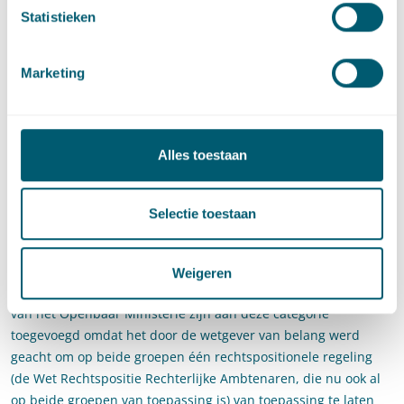
verklaren.
Statistieken
Openbaar Ministerie en
Rechterlijke macht
Marketing
De wetgever heeft leden van de zittende magistratuur
(rechters) en leden van de Hoge Colleges van Staat
Alles toestaan
uitgezonderd van de voorgestelde normalisering. Aangezien
een van de belangrijkste eigenschappen van deze groep
‘onafhankelijkheid’ is, vindt de wetgever het onwenselijk hen
Selectie toestaan
in een arbeidsverhouding te brengen waarin een
gezagsverhouding centraal staat. Net als in het geval van
politieke ambtsdragers ontbreek in het geval van rechters het
Weigeren
element van ondergeschiktheid in de arbeidsrelatie. Leden
van het Openbaar Ministerie zijn aan deze categorie
toegevoegd omdat het door de wetgever van belang werd
geacht om op beide groepen één rechtspositionele regeling
(de Wet Rechtspositie Rechterlijke Ambtenaren, die nu ook al
op beide groepen van toepassing is) van toepassing te laten