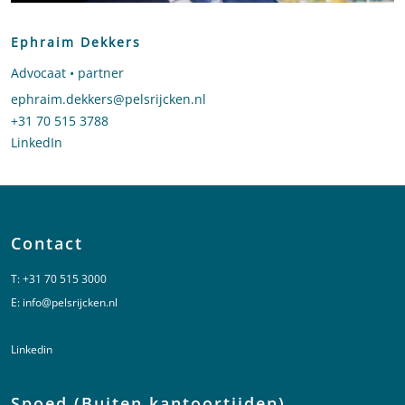
Ephraim Dekkers
Advocaat • partner
Stuur een e-mail naar Ephraim Dekkers
ephraim.dekkers@pelsrijcken.nl
Bel naar Ephraim Dekkers
+31 70 515 3788
LinkedIn
profiel van Ephraim Dekkers
Contact
T:
+31 70 515 3000
E:
info@pelsrijcken.nl
Linkedin
Spoed (Buiten kantoortijden)