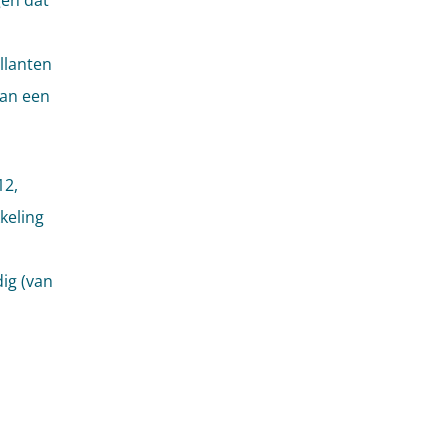
gen dat
llanten
van een
12,
keling
dig (van