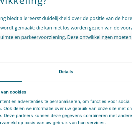
wikkeling?
ng biedt allereerst duidelijkheid over de positie van de hor
 wordt gemaakt: die kan niet los worden gezien van de voor
uimte en parkeervoorziening. Deze ontwikkelingen moeten
rtikel 3.1.6 van het Bro als één project aangemerkt worden,
 Dit is een overweging die zeer handig is voor de praktijk. V
projecten uit meerdere losse ontwikkelingen en op basis v
Details
k kunnen die losse ontwikkelingen dus als één ontwikkeling
 aan de Ladder. Deze overweging ligt in lijn met eerdere uit
 van cookies
fdeling (zie bijvoorbeeld de
uitspraak
van de Afdeling over 
ent en advertenties te personaliseren, om functies voor social
eatiepark).
. Ook delen we informatie over uw gebruik van onze site met on
e. Deze partners kunnen deze gegevens combineren met andere i
 de Afdeling toe aan de hamvraag: is nu wel of niet sprake
erzameld op basis van uw gebruik van hun services.
tedelijke ontwikkeling? De Afdeling meent van niet en overw