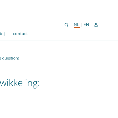
ENGLISH SITE 
NL
NEDERLANDSE SITE
|
EN
bij
contact
e question!
wikkeling: