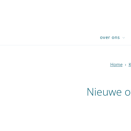
over ons
Home
›
K
Nieuwe of