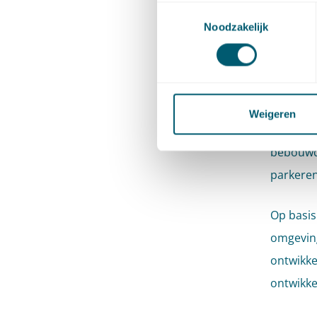
Toestemmingsselectie
volgt. D
Noodzakelijk
bebouwin
bestemmi
belang d
wordt to
Weigeren
toegesta
bebouwde
parkeren
Op basis
omgeving
ontwikke
ontwikke