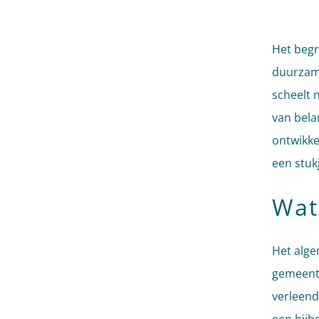
Het begr
duurzame
scheelt 
van bela
ontwikke
een stukj
Wat
Het alge
gemeent
verleend