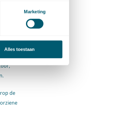
g
Marketing
dende
er van
ouwing
Alles toestaan
 het
toor,
n.
arop de
oorziene