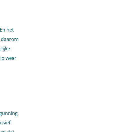
 En het
is daarom
lijke
rip weer
rgunning
usief