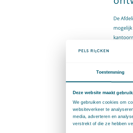
ont
De Afdeli
mogelijk
kantoorr
oog op a
Afdeling.
bestaan 
Toestemming
uitspraa
getoetst
Deze website maakt gebruik
van de A
We gebruiken cookies om cont
een recr
websiteverkeer te analyseren
media, adverteren en analys
Dan komt
verstrekt of die ze hebben v
nieuwe s