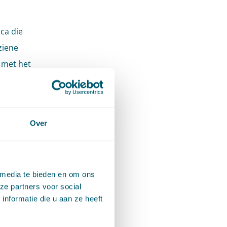
eca die
ziene
 met het
 aldus de
aak
an deze
Over
 worden
spraken
horeca op
 media te bieden en om ons
ze partners voor social
nformatie die u aan ze heeft
 van een
eegt als