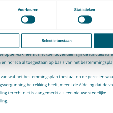
e Afdeling overweegt eerst dat met de omgevingsvergunnin
Voorkeuren
Statistieken
g wordt toegestaan op locaties waar op basis van het gel
ngsplan niet gebouwd mag worden. De Afdeling acht echt
at met de omgevingsvergunning een concentratie van beb
egestaan, terwijl in de op basis van het bestemmingsplan
Selectie toestaan
ne situatie de bebouwing meer verspreid is. De omvang van
 oppervlak neemt niet toe. Bovendien zijn de functies kan
 en horeca al toegestaan op basis van het bestemmingspla
 van wat het bestemmingsplan toestaat op de percelen wa
svergunning betrekking heeft, meent de Afdeling dat de v
ling terecht niet is aangemerkt als een nieuwe stedelijke
ling.