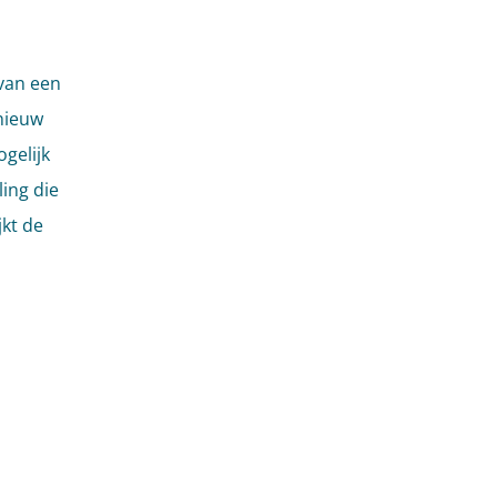
 van een
nieuw
ogelijk
ing die
kt de