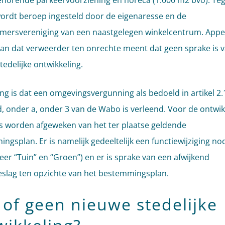
ehorende parkeervoorziening en horeca (1.000 m2 bvo). Te
wordt beroep ingesteld door de eigenaresse en de
ersvereniging van een naastgelegen winkelcentrum. Appe
an dat verweerder ten onrechte meent dat geen sprake is 
tedelijke ontwikkeling.
ng is dat een omgevingsvergunning als bedoeld in artikel 2.
id, onder a, onder 3 van de Wabo is verleend. Voor de ontwik
 worden afgeweken van het ter plaatse geldende
ngsplan. Er is namelijk gedeeltelijk een functiewijziging no
er “Tuin” en “Groen”) en er is sprake van een afwijkend
slag ten opzichte van het bestemmingsplan.
 of geen nieuwe stedelijke