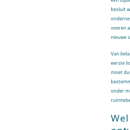
een bijb
besluit 
ondernem
voeren a
nieuwe s
Van bela
eerste l
moet dus
bestemmi
onder me
ruimtebe
Wel