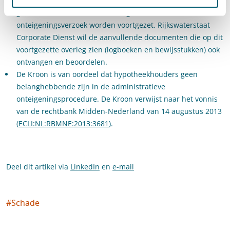
Het minnelijk overleg met belanghebbenden moet in alle
gevallen na de officiële indiening van het
onteigeningsverzoek worden voortgezet. Rijkswaterstaat
Corporate Dienst wil de aanvullende documenten die op dit
voortgezette overleg zien (logboeken en bewijsstukken) ook
ontvangen en beoordelen.
De Kroon is van oordeel dat hypotheekhouders geen
belanghebbende zijn in de administratieve
onteigeningsprocedure. De Kroon verwijst naar het vonnis
van de rechtbank Midden-Nederland van 14 augustus 2013
(
ECLI:NL:RBMNE:2013:3681
).
Deel dit artikel via
LinkedIn
en
e-mail
#
Schade
Social tags