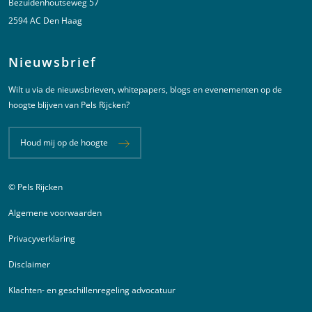
Bezuidenhoutseweg 57
2594 AC Den Haag
Nieuwsbrief
Wilt u via de nieuwsbrieven, whitepapers, blogs en evenementen op de
hoogte blijven van Pels Rijcken?
Houd mij op de hoogte
© Pels Rijcken
Juridische informatie
Algemene voorwaarden
Privacyverklaring
Disclaimer
Klachten- en geschillenregeling advocatuur