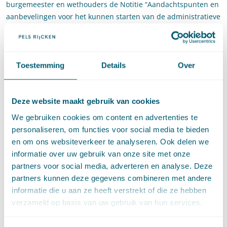
burgemeester en wethouders de Notitie “Aandachtspunten en
aanbevelingen voor het kunnen starten van de administratieve
onteigeningsprocedure op grond van de titels II tot en met IIc
en IV van de onteigeningswet” gezonden. In deze notitie zijn
aandachtspunten en aanbevelingen opgenomen voor het
indienen van verzoeken tot onteigening. De aandachtspunten
Toestemming
Details
Over
zijn een nadere en actuele verduidelijking van hetgeen in
bovengenoemde Leidraden en de Handreiking is beschreven.
Recente Kroonjurisprudentie is in de notitie verwerkt. De
Deze website maakt gebruik van cookies
notitie is niet officieel gepubliceerd maar wel eenvoudig op het
We gebruiken cookies om content en advertenties te
internet te vinden.
personaliseren, om functies voor social media te bieden
en om ons websiteverkeer te analyseren. Ook delen we
Nieuwe notitie
informatie over uw gebruik van onze site met onze
Aandachtspunten 14 januari
partners voor social media, adverteren en analyse. Deze
2014
partners kunnen deze gegevens combineren met andere
informatie die u aan ze heeft verstrekt of die ze hebben
verzameld op basis van uw gebruik van hun services.
Op 14 januari 2014 is een nieuwe notitie verzonden. Deze
notitie vervangt de notitie van 12 december 2012. Nieuw ten