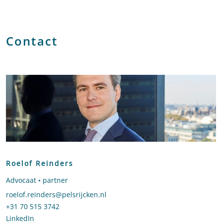
Contact
Roelof Reinders
Advocaat • partner
Stuur een e-mail naar Roelof Reinders
roelof.reinders@pelsrijcken.nl
Bel naar Roelof Reinders
+31 70 515 3742
LinkedIn
profiel van Roelof Reinders