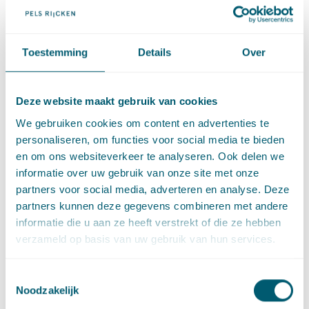
maatregelen proportioneel en niet-discriminatoir zijn.
Vergunningplicht
Toestemming
Details
Over
Het wetsvoorstel voorziet verder in de mogelijkheid van een
vergunningensysteem. Deze vergunningplicht maakt het
mogelijk de toeristische verhuur van woonruimte onder
Deze website maakt gebruik van cookies
voorwaarden te brengen en daarbij een maximum te stellen
We gebruiken cookies om content en advertenties te
aan het aantal vergunningen dat in een bepaald gebied kan
personaliseren, om functies voor social media te bieden
worden uitgegeven. Het is in dat geval noodzakelijk dat de
en om ons websiteverkeer te analyseren. Ook delen we
huisvestingsverordening voorziet in een eerlijke, transparante
informatie over uw gebruik van onze site met onze
en niet-discriminatoire verdelingsprocedure waarbij iedere
partners voor social media, adverteren en analyse. Deze
vorm van willekeur wordt uitgesloten. Dit tegen de
partners kunnen deze gegevens combineren met andere
achtergrond van het gelijkheidsbeginsel, op basis waarvan
informatie die u aan ze heeft verstrekt of die ze hebben
(potentiële) gegadigden gelijke kansen zouden moeten krijgen
verzameld op basis van uw gebruik van hun services.
om in aanmerking te komen voor deze vergunningen. Slechts
bij ernstige problemen in bepaalde buurten kan de gemeente
Toestemmingsselectie
een quotum stellen op het aantal vergunningen voor
Noodzakelijk
woonruimten waar toeristische verhuur mag plaatsvinden.