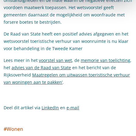
omstandigheden en de mate waarin de negatieve effecten zich
voordoen maatwerk toepassen. Het wetsvoorstel geeft
gemeenten daarnaast de mogelijkheid om woonfraude met
forsere boetes te bestrijden.
De Raad van State heeft een positief advies afgegeven en het
wetsvoorstel toeristische verhuur van woonruimte is nu klaar
voor behandeling in de Tweede Kamer
Lees meer in het
voorstel van wet
, de
memorie van toelichting
,
het
advies van de Raad van State
en het bericht van de
Rijksoverheid
Maatregelen om uitwassen toeristische verhuur
van woningen aan te pakken’
.
Deel dit artikel via
LinkedIn
en
e-mail
#
Wonen
Social tags