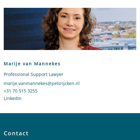
Marije van Mannekes
Professional Support Lawyer
Stuur een e-mail naar Marije van Mannekes
marije.vanmannekes@pelsrijcken.nl
Bel naar Marije van Mannekes
+31 70 515 3255
LinkedIn
profiel van Marije van Mannekes
Contact