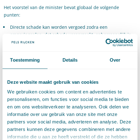
Het voorstel van de minister bevat globaal de volgende
punten:
Directe schade kan worden vergoed zodra een
omgevingsplan, dat schade veroorzaakt, onherroepelijk is
geworden. Dit sluit aan op de huidige praktijk.
Om vergoeding van indirecte schade (schade die ontstaat
door een ontwikkeling in de buurt van het eigen terrein)
Toestemming
Details
Over
kan worden verzocht op het moment dat de activiteit wordt
uitgevoerd. Dit betekent dat alleen de mogelijkheden van
het plan die daadwerkelijk worden geëffectueerd, voor
Deze website maakt gebruik van cookies
schadevergoeding in aanmerking komen. Volgens de
We gebruiken cookies om content en advertenties te
Minister is dat een belangrijke voorwaarde om flexibele en
personaliseren, om functies voor social media te bieden
globale plannen te kunnen maken en om
en om ons websiteverkeer te analyseren. Ook delen we
uitnodigingsplanologie van de grond te krijgen. De mogelijk
informatie over uw gebruik van onze site met onze
maximale uitwerking van een plan is daarmee niet meer
partners voor social media, adverteren en analyse. Deze
relevant.
partners kunnen deze gegevens combineren met andere
Aanvullend op en in tegenstelling tot de regeling in de Awb
informatie die u aan ze heeft verstrekt of die ze hebben
wil de minister een forfait (een drempel) vaststellen, waar