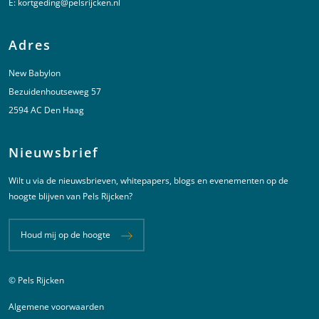
E:
kortgeding@pelsrijcken.nl
Adres
New Babylon
Bezuidenhoutseweg 57
2594 AC Den Haag
Nieuwsbrief
Wilt u via de nieuwsbrieven, whitepapers, blogs en evenementen op de
hoogte blijven van Pels Rijcken?
Houd mij op de hoogte
© Pels Rijcken
Juridische informatie
Algemene voorwaarden