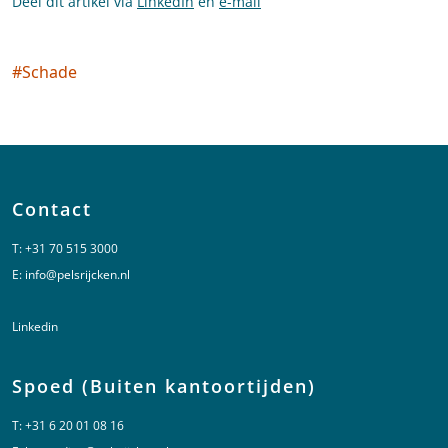
Deel dit artikel via
LinkedIn
en
e-mail
#
Schade
Social tags
Contact
T:
+31 70 515 3000
E:
info@pelsrijcken.nl
Linkedin
Spoed (Buiten kantoortijden)
T:
+31 6 20 01 08 16