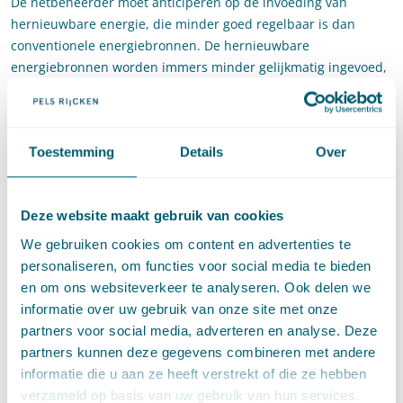
De netbeheerder moet anticiperen op de invoeding van
hernieuwbare energie, die minder goed regelbaar is dan
conventionele energiebronnen. De hernieuwbare
energiebronnen worden immers minder gelijkmatig ingevoed,
omdat bijvoorbeeld de wind niet altijd even hard waait.
Om het elektriciteitsnet in balans te houden kan de
netbeheerder opslagcapaciteit aanwenden, bijvoorbeeld in
Toestemming
Details
Over
vorm van een elektriciteitsopslagsysteem of door gebruik te
maken van de opslagcapaciteit van accu’s van elektrische
auto’s. Door middel van deze opslagmogelijkheden kan
Deze website maakt gebruik van cookies
elektriciteit op een later moment wordt gebruikt dan dat het
We gebruiken cookies om content en advertenties te
wordt ingevoed.
personaliseren, om functies voor social media te bieden
en om ons websiteverkeer te analyseren. Ook delen we
Zie
hier de link
naar het ENSOC-artikel.
informatie over uw gebruik van onze site met onze
partners voor social media, adverteren en analyse. Deze
partners kunnen deze gegevens combineren met andere
Deel dit artikel via
LinkedIn
en
e-mail
informatie die u aan ze heeft verstrekt of die ze hebben
verzameld op basis van uw gebruik van hun services.