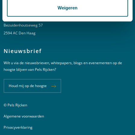
Adres
Weigeren
New Babylon
Bezuidenhoutseweg 57
2594 AC Den Haag
Nieuwsbrief
Wilt u via de nieuwsbrieven, whitepapers, blogs en evenementen op de
hoogte blijven van Pels Rijcken?
Houd mij op de hoogte
© Pels Rijcken
Juridische informatie
Algemene voorwaarden
Privacyverklaring