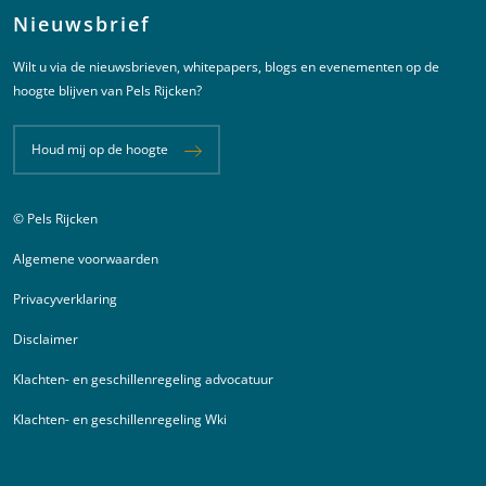
Nieuwsbrief
Wilt u via de nieuwsbrieven, whitepapers, blogs en evenementen op de
hoogte blijven van Pels Rijcken?
Houd mij op de hoogte
© Pels Rijcken
Juridische informatie
Algemene voorwaarden
Privacyverklaring
Disclaimer
Klachten- en geschillenregeling advocatuur
Klachten- en geschillenregeling Wki