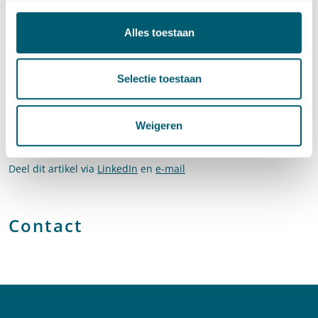
echter niets onmogelijk.
Kortom, wees vooral creatief en niet bang voor juridische
Alles toestaan
obstakels. Die zijn er minder dan u denkt. Dus
functieverandering, gewoon doen!
Selectie toestaan
Dit blogbericht is als column verschenen in het vaktijdschrift
Grond/Weg/Waterbouw.
Weigeren
Deel dit artikel via
LinkedIn
en
e-mail
Contact