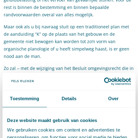
rest is binnen de bestemming en binnen bepaalde
randvoorwaarden overal van alles mogelijk.
Maar ook als u bij navraag stuit op een traditioneel plan met
de aanduiding “K” op de plaats van het gebouw en de
gemeente niet bewogen kan worden tot zo’n vorm van
organische planologie of u heeft simpelweg haast, is er geen
nood aan de man.
Zo zal ‒ met de wijziging van het Besluit omgevingsrecht die in
de pijpleiding zit ‒ de mogelijkheid om tijdelijk af te wijken van
het bestemmingsplan worden opgerekt van 5 naar in ieder
geval 10 jaar. Ook wordt de procedure om daarvoor een
omgevingsvergunning te krijgen veel korter (8 weken i.p.v. nu
Toestemming
Details
Over
een half jaar!). En voor tijdelijke functies hoeft niet aan alle
eisen van het Bouwbesluit te worden voldaan. De ombouw van
kantoor naar woningen komt daarmee juridisch binnen
Deze website maakt gebruik van cookies
handbereik.
We gebruiken cookies om content en advertenties te
personaliseren, om functies voor social media te bieden