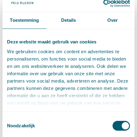
Toestemming
Details
Over
Martijn Scheltema
Deze website maakt gebruik van cookies
Advocaat • partner
We gebruiken cookies om content en advertenties te
Stuur een e-mail naar Martijn Scheltema
martijn.scheltema@pelsrijcken.nl
personaliseren, om functies voor social media te bieden
Bel naar Martijn Scheltema
+31 70 515 3908
en om ons websiteverkeer te analyseren. Ook delen we
LinkedIn
profiel van Martijn Scheltema
informatie over uw gebruik van onze site met onze
partners voor social media, adverteren en analyse. Deze
partners kunnen deze gegevens combineren met andere
informatie die u aan ze heeft verstrekt of die ze hebben
verzameld op basis van uw gebruik van hun services.
Toestemmingsselectie
Noodzakelijk
Jelmer Procee