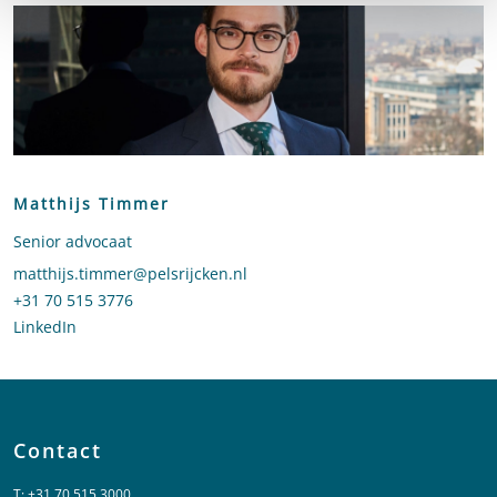
Matthijs Timmer
Senior advocaat
Stuur een e-mail naar Matthijs Timmer
matthijs.timmer@pelsrijcken.nl
Bel naar Matthijs Timmer
+31 70 515 3776
LinkedIn
profiel van Matthijs Timmer
Contact
T:
+31 70 515 3000