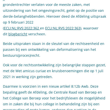
grondentrechter verlaten voor de meeste zaken, met
uitzondering van het omgevingsrecht, gelet op de positie van
derde-belanghebbenden. Hierover deed de Afdeling uitspraak
op 9 februari 2022
(
ECLI:NL:RVS:2022:362
en
ECLI:NL:RVS:2022:363
), waarover
dit
blogbericht
verscheen.
Beide uitspraken staan in de sleutel van de rechtseenheid en
passen bij een ontwikkeling van deformalisering van het
bestuurs(proces)recht.
Ook voor de rechtsontwikkeling zijn belangrijke stappen gezet,
met de Wet amicus curiae en kruisbenoemingen die op 1 juli
2021 in werking zijn getreden.
Daarmee is voorzien in een nieuw artikel 8:12b Awb. Deze
bepaling geeft de Afdeling, de Centrale Raad van Beroep en
het College van Beroep voor het bedrijfsleven de mogelijkheid
om in zaken die bij hun college in behandeling zijn bij een
meervoudige of grote kamer, anderen dan partijen in de