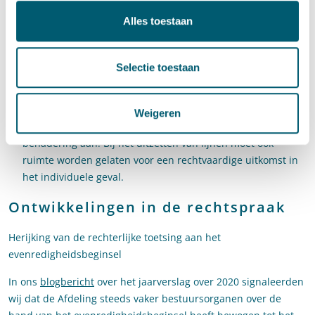
worden bij het vervolg. Ook zal meer gebruik worden
Alles toestaan
gemaakt van conclusies van staatsraden advocaat-generaal.
Met het oog daarop zijn in 2021 twee extra staatsraden
advocaten-generaal benoemd.
Selectie toestaan
Lijnen in de rechtspraak De bestuursrechter kan pas een
vaste lijn uitzetten als voldoende zicht bestaat op het palet
aan zaken en vragen. Zolang dat zicht ontbreekt of nog
Weigeren
onvoldoende is, beveelt de Afdeling een ‘zaak-voor-zaak’-
benadering aan. Bij het uitzetten van lijnen moet ook
ruimte worden gelaten voor een rechtvaardige uitkomst in
het individuele geval.
Ontwikkelingen in de rechtspraak
Herijking van de rechterlijke toetsing aan het
evenredigheidsbeginsel
In ons
blogbericht
over het jaarverslag over 2020 signaleerden
wij dat de Afdeling steeds vaker bestuursorganen over de