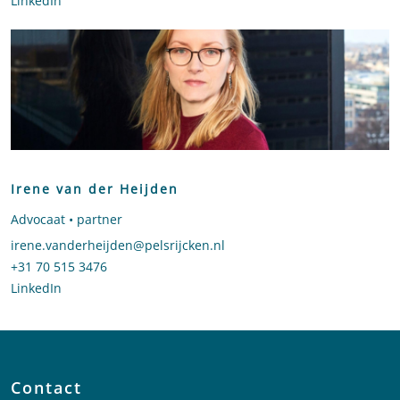
LinkedIn
profiel van Jean-Paul Heinrich
Irene van der Heijden
Advocaat • partner
Stuur een e-mail naar Irene van der Heijden
irene.vanderheijden@pelsrijcken.nl
Bel naar Irene van der Heijden
+31 70 515 3476
LinkedIn
profiel van Irene van der Heijden
Contact