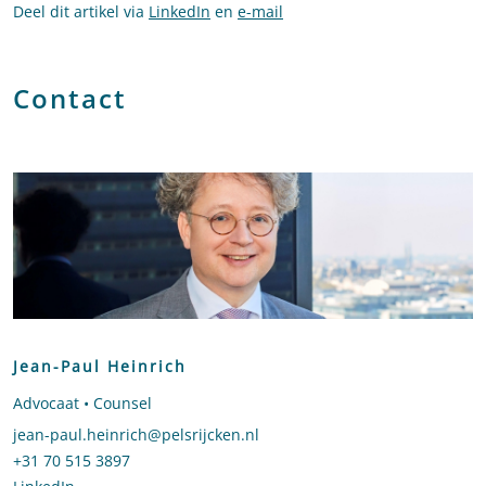
Deel dit artikel via
LinkedIn
en
e-mail
Contact
Jean-Paul Heinrich
Advocaat • Counsel
Stuur een e-mail naar Jean-Paul Heinrich
jean-paul.heinrich@pelsrijcken.nl
Bel naar Jean-Paul Heinrich
+31 70 515 3897