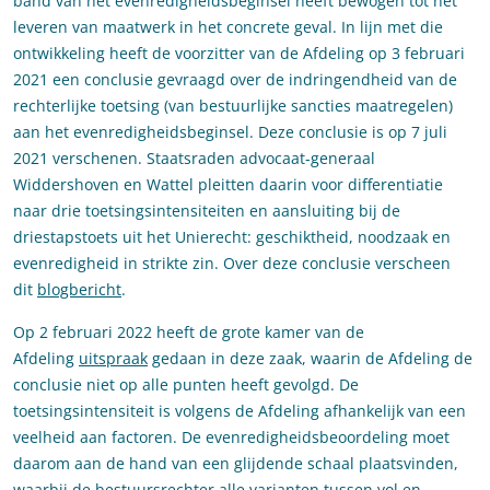
band van het evenredigheidsbeginsel heeft bewogen tot het
leveren van maatwerk in het concrete geval. In lijn met die
ontwikkeling heeft de voorzitter van de Afdeling op 3 februari
2021 een conclusie gevraagd over de indringendheid van de
rechterlijke toetsing (van bestuurlijke sancties maatregelen)
aan het evenredigheidsbeginsel. Deze conclusie is op 7 juli
2021 verschenen. Staatsraden advocaat-generaal
Widdershoven en Wattel pleitten daarin voor differentiatie
naar drie toetsingsintensiteiten en aansluiting bij de
driestapstoets uit het Unierecht: geschiktheid, noodzaak en
evenredigheid in strikte zin. Over deze conclusie verscheen
dit
blogbericht
.
Op 2 februari 2022 heeft de grote kamer van de
Afdeling
uitspraak
gedaan in deze zaak, waarin de Afdeling de
conclusie niet op alle punten heeft gevolgd. De
toetsingsintensiteit is volgens de Afdeling afhankelijk van een
veelheid aan factoren. De evenredigheidsbeoordeling moet
daarom aan de hand van een glijdende schaal plaatsvinden,
waarbij de bestuursrechter alle varianten tussen vol en