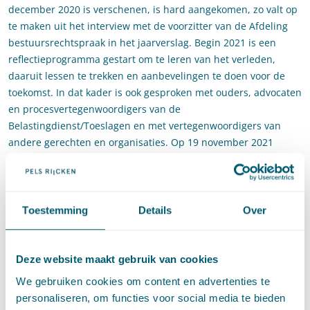
december 2020 is verschenen, is hard aangekomen, zo valt op
te maken uit het interview met de voorzitter van de Afdeling
bestuursrechtspraak in het jaarverslag. Begin 2021 is een
reflectieprogramma gestart om te leren van het verleden,
daaruit lessen te trekken en aanbevelingen te doen voor de
toekomst. In dat kader is ook gesproken met ouders, advocaten
en procesvertegenwoordigers van de
Belastingdienst/Toeslagen en met vertegenwoordigers van
andere gerechten en organisaties. Op 19 november 2021
presenteerde de Afdeling haar reflectierapport.
Terugkijkend is de conclusie dat de Afdeling te lang heeft
vastgehouden aan de zogenoemde “alles-of-niets”-lijn en dat
Toestemming
Details
Over
zij deze eerder had kunnen en ook moeten wijzigen. Ouders
die daardoor in de problemen zijn gekomen, is niet de
rechtsbescherming geboden waarop zij mochten rekenen.
Deze website maakt gebruik van cookies
Vooruitkijkend heeft de Afdeling de getrokken lessen vertaald
We gebruiken cookies om content en advertenties te
in aanbevelingen: elf aanbevelingen van de werkgroep
personaliseren, om functies voor social media te bieden
juridische reflectie en negentien aanbevelingen van de