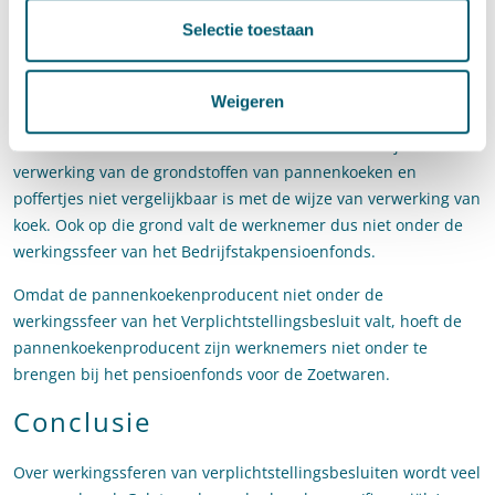
worden gemaakt van vloeibaar beslag bestaande uit
Selectie toestaan
hoofdzakelijk melk, bloem en ei. Pannenkoeken en poffertjes
worden niet in een oven gebakken maar in een pan of op een
hete bakplaat.
”
Weigeren
De kantonrechter oordeelt bovendien dat ook de wijze van
verwerking van de grondstoffen van pannenkoeken en
poffertjes niet vergelijkbaar is met de wijze van verwerking van
koek. Ook op die grond valt de werknemer dus niet onder de
werkingssfeer van het Bedrijfstakpensioenfonds.
Omdat de pannenkoekenproducent niet onder de
werkingssfeer van het Verplichtstellingsbesluit valt, hoeft de
pannenkoekenproducent zijn werknemers niet onder te
brengen bij het pensioenfonds voor de Zoetwaren.
Conclusie
Over werkingssferen van verplichtstellingsbesluiten wordt veel