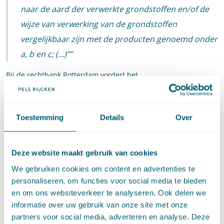
naar de aard der verwerkte grondstoffen en/of de
wijze van verwerking van de grondstoffen
vergelijkbaar zijn met de producten genoemd onder
a, b en c;
(…)
”
Bij de rechtbank Rotterdam vordert het
Bedrijfstakpensioenfonds voor de Zoetwaren onder andere
een verklaring voor recht dat de pannenkoekenbakker onder
het Bedrijfstakpensioenfonds valt omdat pannenkoeken en
Toestemming
Details
Over
poffertjes ‘koek’ zijn als genoemd in bovenstaande
werkingssfeer. Het rechtsgevolg hiervan is dat de
pannenkoekenbakker de statuten en reglementen en daarop
Deze website maakt gebruik van cookies
gebaseerde besluiten van het bestuur van het
We gebruiken cookies om content en advertenties te
Bedrijfstakpensioenfonds moet naleven (artikel 4 Wet Bpf
personaliseren, om functies voor social media te bieden
2000). De pannenkoekenbakker is in dat geval bovendien
en om ons websiteverkeer te analyseren. Ook delen we
verplicht tot aanmelding van haar werknemers als deelnemer,
informatie over uw gebruik van onze site met onze
tot het verstrekken van gegevens over haar werknemers en tot
partners voor social media, adverteren en analyse. Deze
premiebetaling aan Bedrijfstakpensioenfonds Zoetwaren.