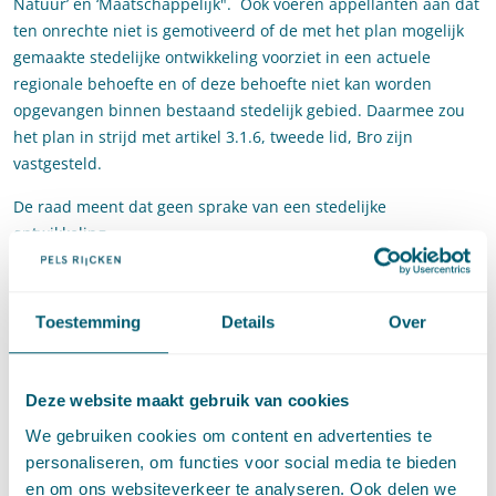
Natuur’ en ‘Maatschappelijk". Ook voeren appellanten aan dat
ten onrechte niet is gemotiveerd of de met het plan mogelijk
gemaakte stedelijke ontwikkeling voorziet in een actuele
regionale behoefte en of deze behoefte niet kan worden
opgevangen binnen bestaand stedelijk gebied. Daarmee zou
het plan in strijd met artikel 3.1.6, tweede lid, Bro zijn
vastgesteld.
De raad meent dat geen sprake van een stedelijke
ontwikkeling.
Stedelijke ontwikkeling?
Toestemming
Details
Over
De Afdeling stelt voorop dat de planregels onvoldoende
zekerheid bieden over de ter plaatse toegestane gebruiks- en
bebouwingsmogelijkheden. Uit het oogpunt van een
Deze website maakt gebruik van cookies
definitieve geschillenbeslechting wordt toch ingegaan op de
We gebruiken cookies om content en advertenties te
vraag of wordt voorzien in een stedelijke ontwikkeling. Daarbij
personaliseren, om functies voor social media te bieden
gaat de Afdeling in op de maximale oppervlaktes van de
en om ons websiteverkeer te analyseren. Ook delen we
voorziene ontwikkelingen: 850 m2 voor de zorgeenheden met