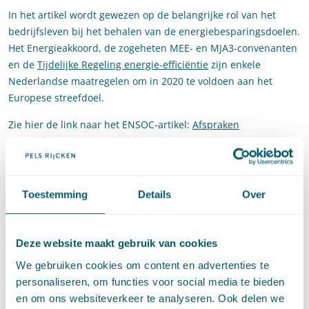
In het artikel wordt gewezen op de belangrijke rol van het
bedrijfsleven bij het behalen van de energiebesparingsdoelen.
Het Energieakkoord, de zogeheten MEE- en MJA3-convenanten
en de
Tijdelijke Regeling energie-efficiëntie
zijn enkele
Nederlandse maatregelen om in 2020 te voldoen aan het
Europese streefdoel.
Zie hier de link naar het ENSOC-artikel:
Afspraken
energiebesparing niet vrijblijvend
.
Toestemming
Details
Over
Deel dit artikel via
LinkedIn
en
e-mail
Deze website maakt gebruik van cookies
Contact
We gebruiken cookies om content en advertenties te
personaliseren, om functies voor social media te bieden
en om ons websiteverkeer te analyseren. Ook delen we