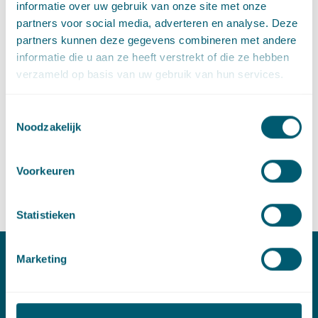
informatie over uw gebruik van onze site met onze
partners voor social media, adverteren en analyse. Deze
partners kunnen deze gegevens combineren met andere
informatie die u aan ze heeft verstrekt of die ze hebben
verzameld op basis van uw gebruik van hun services.
Toestemmingsselectie
Lianne Barnhoorn
Noodzakelijk
Senior advocaat
Stuur een e-mail naar Lianne Barnhoorn
lianne.barnhoorn@pelsrijcken.nl
Voorkeuren
Bel naar Lianne Barnhoorn
+31 70 515 3466
LinkedIn
profiel van Lianne Barnhoorn
Statistieken
Marketing
Contact
T:
+31 70 515 3000