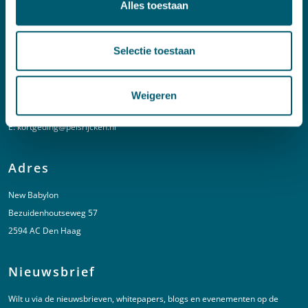
Alles toestaan
E:
info@pelsrijcken.nl
Linkedin
Selectie toestaan
Spoed (Buiten kantoortijden)
Weigeren
T:
+31 6 20 01 08 16
E:
kortgeding@pelsrijcken.nl
Adres
New Babylon
Bezuidenhoutseweg 57
2594 AC Den Haag
Nieuwsbrief
Wilt u via de nieuwsbrieven, whitepapers, blogs en evenementen op de