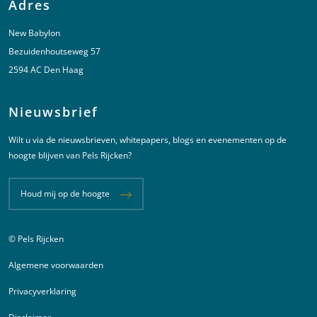
Adres
New Babylon
Bezuidenhoutseweg 57
2594 AC Den Haag
Nieuwsbrief
Wilt u via de nieuwsbrieven, whitepapers, blogs en evenementen op de
hoogte blijven van Pels Rijcken?
Houd mij op de hoogte
© Pels Rijcken
Juridische informatie
Algemene voorwaarden
Privacyverklaring