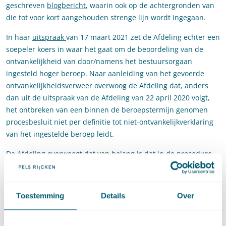
geschreven
blogbericht
, waarin ook op de achtergronden van
die tot voor kort aangehouden strenge lijn wordt ingegaan.
In haar
uitspraak
van 17 maart 2021 zet de Afdeling echter een
soepeler koers in waar het gaat om de beoordeling van de
ontvankelijkheid van door/namens het bestuursorgaan
ingesteld hoger beroep. Naar aanleiding van het gevoerde
ontvankelijkheidsverweer overwoog de Afdeling dat, anders
dan uit de uitspraak van de Afdeling van 22 april 2020 volgt,
het ontbreken van een binnen de beroepstermijn genomen
procesbesluit niet per definitie tot niet-ontvankelijkverklaring
van het ingestelde beroep leidt.
De Afdeling overweegt dat van belang is dat in de procedure
komt vast te staan dat het bestuursorgaan instemt met het
instellen van het hoger beroep. Een procesbesluit kan
daarmee ook na het verstrijken van de hogerberoepstermijn
Toestemming
Details
Over
worden overgelegd. Uit de uitspraak volgt verder dat een
(desnoods met terugwerkende kracht) verleende machtiging