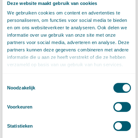
tot het instellen van hoger beroep volstaat. Als een dergelijke
Deze website maakt gebruik van cookies
machtiging (gelet op de van toepassing zijnde
We gebruiken cookies om content en advertenties te
mandaatregelingen: bevoegdelijk) is afgegeven is een
personaliseren, om functies voor social media te bieden
afzonderlijk procesbesluit niet meer nodig.
en om ons websiteverkeer te analyseren. Ook delen we
Voorkomen blijft beter, maar
informatie over uw gebruik van onze site met onze
partners voor social media, adverteren en analyse. Deze
genezen kan ook na het
partners kunnen deze gegevens combineren met andere
verstrijken van de
informatie die u aan ze heeft verstrekt of die ze hebben
hogerberoepstermijn
verzameld op basis van uw gebruik van hun services.
Deze Afdelingsuitspraak duidt op een beduidend meer
Toestemmingsselectie
ontspannen omgang met het procesbesluitvraagstuk nu
Noodzakelijk
daaruit blijkt dat procesbesluit en bevoegdheidsissues
rondom het instellen van hoger beroep aan de kant van het
Voorkeuren
bestuursorgaan ook na het verstrijken van de hoger
beroepstermijn kunnen worden gerepareerd. Dat voorkomt
slapeloze nachten aan de zijde van het bestuursorgaan en zijn
Statistieken
gemachtigden.