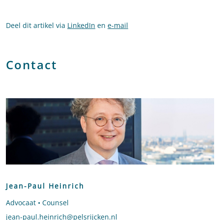
Deel dit artikel via
LinkedIn
en
e-mail
Contact
Jean-Paul Heinrich
Advocaat • Counsel
Stuur een e-mail naar Jean-Paul Heinrich
jean-paul.heinrich@pelsrijcken.nl