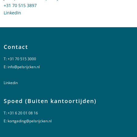
Bel naar Jean-Paul Heinrich
+31 70 515 3897
LinkedIn
profiel van Jean-Paul Heinrich
Contact
T:
+31 70 515 3000
E:
info@pelsrijcken.nl
Linkedin
Spoed (Buiten kantoortijden)
T:
+31 6 20 01 08 16
E:
kortgeding@pelsrijcken.nl