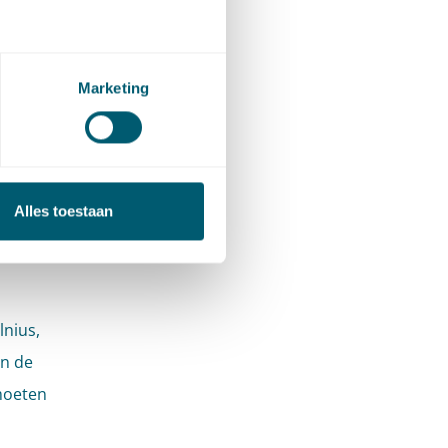
rvan
ten en
Marketing
au
kel 49
e
an
Alles toestaan
enige
lnius,
n de
moeten