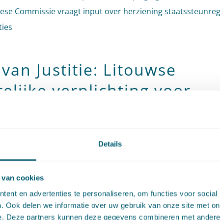
ese Commissie vraagt input over herziening staatssteunreg
ties
van Justitie: Litouwse
elijke verplichting voor
iculiere internationale
olen om te controleren of
Details
 personeel de Litouwse taa
een bepaald niveau beheer
 van cookies
elijk onverenigbaar met d
ent en advertenties te personaliseren, om functies voor social
. Ook delen we informatie over uw gebruik van onze site met on
heid van vestiging
e. Deze partners kunnen deze gegevens combineren met andere i