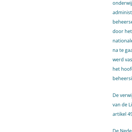
onderwij
administ
beheerse
door het
national
na te ga
werd vas
het hoof
beheersin
De verwi
van de L
artikel 
De Neder