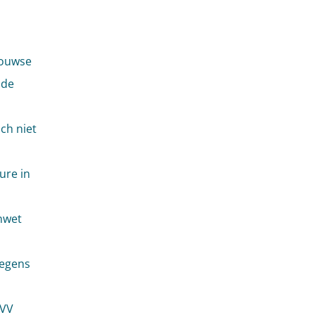
touwse
 de
ch niet
ure in
enwet
wegens
GVV