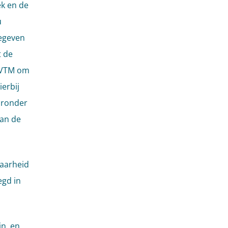
ek en de
u
gegeven
t de
e VTM om
ierbij
aronder
van de
baarheid
egd in
n, en