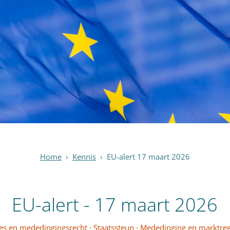
Home
›
Kennis
›
EU-alert 17 maart 2026
EU-alert - 17 maart 2026
es en mededingingsrecht
·
Staatssteun
·
Mededinging en marktreg