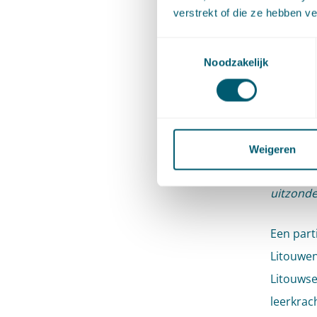
verstrekt of die ze hebben v
Het Hof 
Toestemmingsselectie
particul
Noodzakelijk
administ
beheerse
VWEU). H
doelstell
Weigeren
vestigin
uitzonde
Een parti
Litouwen
Litouwse
leerkrac