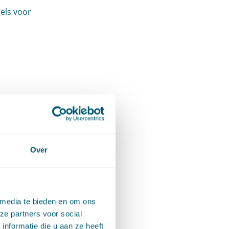
els voor
Over
l
st
e
 media te bieden en om ons
ze partners voor social
nformatie die u aan ze heeft