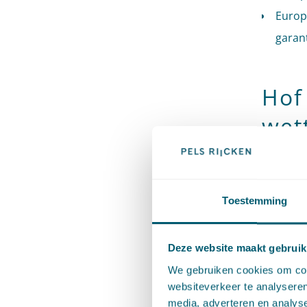
Europ
garan
Hof 
wett
part
sch
Toestemming
hun
op 
Deze website maakt gebruik
mog
We gebruiken cookies om cont
websiteverkeer te analyseren
vrij
media, adverteren en analys