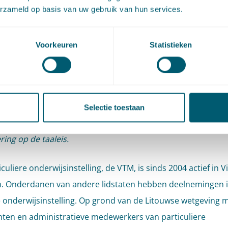
erzameld op basis van uw gebruik van hun services.
van Justitie concludeert dat de Litouwse wet, op grond waa
iere onderwijsinstellingen na moeten gaan of hun leerkrach
Voorkeuren
Statistieken
ratieve medewerkers de Litouwse taal op een bepaald nive
n, mogelijk inbreuk maakt op de vrijheid van vestiging (arti
oewel deze nationale regeling geschikt lijkt om de legitiem
ing te bereiken, kan zij onverenigbaar zijn met de vrijheid v
Selectie toestaan
g door de opgelegde bewijsvereisten en het ontbreken van 
ring op de taaleis.
culiere onderwijsinstelling, de VTM, is sinds 2004 actief in Vi
. Onderdanen van andere lidstaten hebben deelnemingen i
 onderwijsinstelling. Op grond van de Litouwse wetgeving 
hten en administratieve medewerkers van particuliere