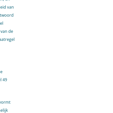
heid van
antwoord
el
 van de
aatregel
de
l 49
 vormt
elijk