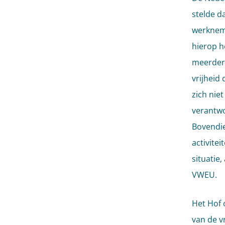
stelde d
werkneme
hierop h
meerdere
vrijheid
zich nie
verantwo
Bovendie
activite
situatie,
VWEU.
Het Hof 
van de v