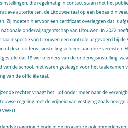
sinstellingen, die regelmatig in contact staan met het publi
ratieve autoriteiten, de Litouwse taal op een bepaald nivea
n. Zij moeten hiervoor een certificaat overleggen dat is af
 nationale onderwijsagentschap van Litouwen. In 2022 heef
e taalinspectie van Litouwen een controle uitgevoerd bij d
an of deze onderwijsinstelling voldeed aan deze vereisten. H
tgesteld dat 18 werknemers van de onderwijsinstelling, wa
d van de school, niet waren geslaagd voor het taalexamen 
g van de officiële taal.
jzende rechter vraagt het Hof onder meer naar de verenig
itouwse regeling met de vrijheid van vestiging zoals neergel
49 VWEU.
landse regering diende in de procedure ook opmerkingen i