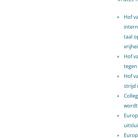
Hof va
inter
taal 
vrijhe
Hof va
tegen
Hof va
strijd
Colleg
wordt 
Europ
uitslu
Europ