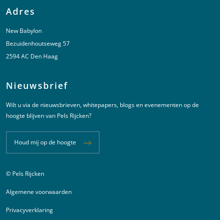
Adres
New Babylon
Bezuidenhoutseweg 57
2594 AC Den Haag
Nieuwsbrief
Wilt u via de nieuwsbrieven, whitepapers, blogs en evenementen op de
hoogte blijven van Pels Rijcken?
Houd mij op de hoogte
© Pels Rijcken
Juridische informatie
Algemene voorwaarden
Privacyverklaring