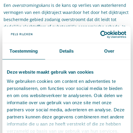
Een
overstromingskans
is de kans op verlies van waterkerend
vermogen van een dijktraject waardoor het door het dijktraject
beschermde gebied zodanig overstroomt dat dit leidt tot
dodelijke slachtoffers of substantiële economische schade. In
een overstromingskans zijn dus verschillende mogelijke wijzen
van falen verdisconteerd. Een concreet voorbeeld hiervan is
“piping”, dat de sterkte van de waterkering ernstig kan
Toestemming
Details
Over
aantasten.
De nieuwe normen zijn dus gebaseerd op een
Deze website maakt gebruik van cookies
risicobenadering. Dat wil zeggen dat de normstelling
gebaseerd is op (1) de
kans
dat een overstroming zich
We gebruiken cookies om content en advertenties te
voordoet en op (2) de
gevolgen
die daarbij optreden. Doordat
personaliseren, om functies voor social media te bieden
de gevolgen sterk afhankelijk zijn van de plaats waar een
en om ons websiteverkeer te analyseren. Ook delen we
waterkering bezwijkt, heeft de risicobenadering geleid tot een
informatie over uw gebruik van onze site met onze
gedifferentieerde normstelling. Anders dan bij de huidige
partners voor social media, adverteren en analyse. Deze
normering van stelsels van primaire waterkeringen die een
partners kunnen deze gegevens combineren met andere
gebied omsluiten (dijkringen), worden vanaf 1 januari a.s.
informatie die u aan ze heeft verstrekt of die ze hebben
relatief korte delen van primaire waterkeringen afzonderlijk
verzameld op basis van uw gebruik van hun services.