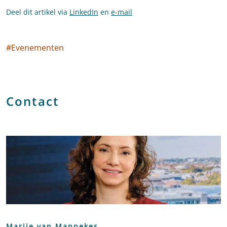
Deel dit artikel via
LinkedIn
en
e-mail
#
Evenementen
Social tags
Contact
Marije van Mannekes