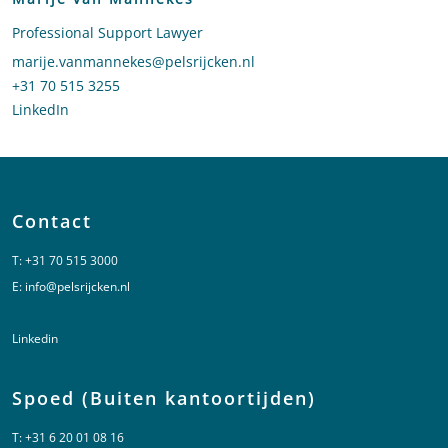
Professional Support Lawyer
Stuur een e-mail naar Marije van Mannekes
marije.vanmannekes@pelsrijcken.nl
Bel naar Marije van Mannekes
+31 70 515 3255
LinkedIn
profiel van Marije van Mannekes
Contact
T:
+31 70 515 3000
E:
info@pelsrijcken.nl
Linkedin
Spoed (Buiten kantoortijden)
T:
+31 6 20 01 08 16