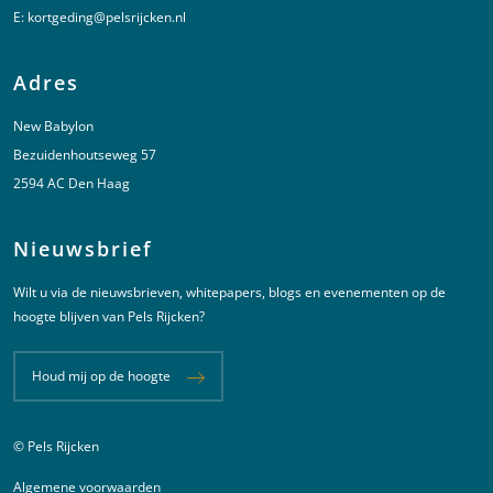
E:
kortgeding@pelsrijcken.nl
Adres
New Babylon
Bezuidenhoutseweg 57
2594 AC Den Haag
Nieuwsbrief
Wilt u via de nieuwsbrieven, whitepapers, blogs en evenementen op de
hoogte blijven van Pels Rijcken?
Houd mij op de hoogte
© Pels Rijcken
Juridische informatie
Algemene voorwaarden