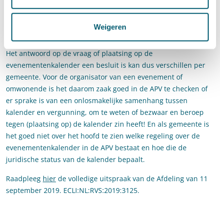
rechtsgevolg en is dan ook te kwalificeren is als een besluit.
Lees over de Rotterdamse uitspraak ook ons eerder
Weigeren
verschenen
blog
.
Het antwoord op de vraag of plaatsing op de
evenementenkalender een besluit is kan dus verschillen per
gemeente. Voor de organisator van een evenement of
omwonende is het daarom zaak goed in de APV te checken of
er sprake is van een onlosmakelijke samenhang tussen
kalender en vergunning, om te weten of bezwaar en beroep
tegen (plaatsing op) de kalender zin heeft! En als gemeente is
het goed niet over het hoofd te zien welke regeling over de
evenementenkalender in de APV bestaat en hoe die de
juridische status van de kalender bepaalt.
Raadpleeg
hier
de volledige uitspraak van de Afdeling van 11
september 2019. ECLI:NL:RVS:2019:3125.