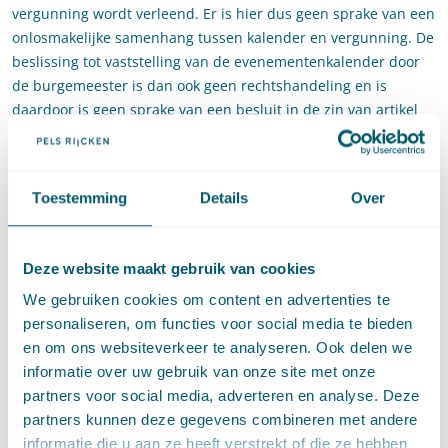
vergunning wordt verleend. Er is hier dus geen sprake van een
onlosmakelijke samenhang tussen kalender en vergunning. De
beslissing tot vaststelling van de evenementenkalender door
de burgemeester is dan ook geen rechtshandeling en is
daardoor is geen sprake van een besluit in de zin van artikel
1:3, eerste lid, van de Awb. De omstandigheid dat de
evenementenkalenders van het jaar 2017 en 2018 de
daadwerkelijk plaatsgevonden evenementen bijna geheel
Toestemming
Details
Over
weerspiegelen doet hier volgens de Afdeling niet aan af. Nu de
vaststelling van de evenementenkalender in dit geval geen
besluit is, heeft de rechtbank terecht geoordeeld dat zij niet
Deze website maakt gebruik van cookies
bevoegd was van het beroep van kennis te nemen.
We gebruiken cookies om content en advertenties te
Vaststelling van de kalender beoogt naast het duidelijkheid
personaliseren, om functies voor social media te bieden
verschaffen aan organisatoren, omwonenden en ondernemers
en om ons websiteverkeer te analyseren. Ook delen we
over de te verwachten evenementen, eerder het tijdig kunnen
informatie over uw gebruik van onze site met onze
signaleren van knelpunten. Bovendien kan dan op tijd met
partners voor social media, adverteren en analyse. Deze
hulpdiensten en relevante gemeentelijke afdelingen
partners kunnen deze gegevens combineren met andere
afstemming plaatsvinden over de inzet bij evenementen en
informatie die u aan ze heeft verstrekt of die ze hebben